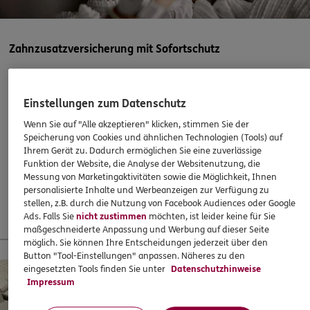
Homepage besuchen
DKV
Markus Kierdorf
Zahnzusatzversicherung mit Sofortschutz
Alte Münsterstr. 20
,
48268
Greven
(14.6 km)
Abschließen, wenn es eigentlich schon zu spät ist? Mit
Homepage besuchen
ERGO klappts! Sogar, wenn die Behandlung bereits
Einstellungen zum Datenschutz
begonnen hat. Oder ein Heil- und Kostenplan vorliegt –
5
/5
DKV
Wenn Sie auf "Alle akzeptieren" klicken, stimmen Sie der
super!
Stephanie Ochs
Speicherung von Cookies und ähnlichen Technologien (Tools) auf
Ihrem Gerät zu. Dadurch ermöglichen Sie eine zuverlässige
Isolde-Kurz-Str. 38a
,
48161
Münster
(14.6 km)
37,60
€
monatlich
Funktion der Website, die Analyse der Websitenutzung, die
Homepage besuchen
Messung von Marketingaktivitäten sowie die Möglichkeit, Ihnen
personalisierte Inhalte und Werbeanzeigen zur Verfügung zu
Mehr erfahren
stellen, z.B. durch die Nutzung von Facebook Audiences oder Google
ERGO
Alfred Veltrup
Ads. Falls Sie
nicht zustimmen
möchten, ist leider keine für Sie
Alte Münsterstr. 20
,
48268
Greven
(14.6 km)
maßgeschneiderte Anpassung und Werbung auf dieser Seite
möglich. Sie können Ihre Entscheidungen jederzeit über den
Homepage besuchen
13 % Startbonus für junge Leute
Button "Tool-Einstellungen" anpassen. Näheres zu den
eingesetzten Tools finden Sie unter
Datenschutzhinweise
4.9
/5
Impressum
ERGO
Ansgar Felix Lütke Sundrup