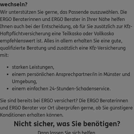
ERGO
wechseln?
Heinrich Hemsing
Wir unterstützen Sie gerne, das Passende auszuwählen. Die
Im Nonnenkamp 9
,
48653
Coesfeld
(30.0 km)
ERGO Beraterinnen und ERGO Berater in Ihrer Nähe helfen
Homepage besuchen
Ihnen auch bei der Entscheidung, ob für Sie zusätzlich zur Kfz-
Haftpflichtversicherung eine Teilkasko oder Vollkasko
ERGO
Ralf Breuckmann
empfehlenswert ist. Alles in allem erhalten Sie eine gute,
Selma-Englisch-Str. 42
,
Partner der
qualifizierte Beratung und zusätzlich eine Kfz-Versicherung
Bezirksdirektion Mrosek
59229
Ahlen
mit:
(30.6 km)
Homepage besuchen
starken Leistungen,
einem persönlichen Ansprechpartner/in in Münster und
ERGO
Ralf Dornemann
Umgebung,
einem einfachen 24-Stunden-Schadenservice.
Am Vatheuershof 23-25
,
1.OG
59229
Ahlen
(30.5 km)
Sie sind bereits bei ERGO versichert? Die ERGO Beraterinnen
Homepage besuchen
und ERGO Berater vor Ort überprüfen gerne, ob Sie günstigere
Konditionen erhalten können.
ERGO
Burkhard Kosmahl
Nicht sicher, was Sie benötigen?
Am Vatheuershof 23-25
,
59229
Ahlen
(30.5 km)
Dann lassen Sie sich helfen.