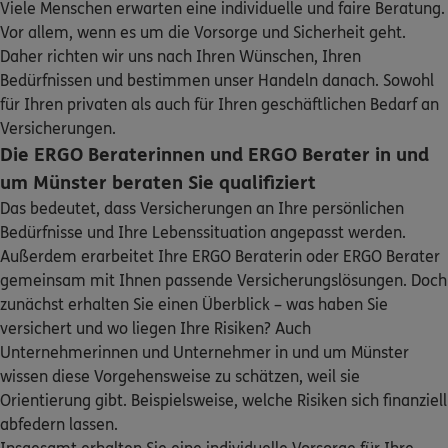
Homepage besuchen
Viele Menschen erwarten eine individuelle und faire Beratung.
Sehen Sie auf einen Blick Ihre Versicherungen bei ERGO,
Vor allem, wenn es um die Vorsorge und Sicherheit geht.
dem ERGO Rechtsschutz und der DKV.
DKV
Daher richten wir uns nach Ihren Wünschen, Ihren
Markus Kierdorf
Bedürfnissen und bestimmen unser Handeln danach. Sowohl
Bahnhofstr. 4
,
48291
Telgte
(2.7 km)
Zum Kundenportal
für Ihren privaten als auch für Ihren geschäftlichen Bedarf an
Homepage besuchen
Versicherungen.
Die ERGO Beraterinnen und ERGO Berater in und
DKV
Andreas Hagemann
um Münster beraten Sie qualifiziert
Haferlandweg 12
,
1 OG Eingang Rückseite des
Das bedeutet, dass Versicherungen an Ihre persönlichen
Gebäudes
48155
Münster
Bedürfnisse und Ihre Lebenssituation angepasst werden.
(3.6 km)
Schaden oder Leistungsfall melden
Außerdem erarbeitet Ihre ERGO Beraterin oder ERGO Berater
Homepage besuchen
gemeinsam mit Ihnen passende Versicherungslösungen. Doch
Bequem online oder telefonisch
zunächst erhalten Sie einen Überblick – was haben Sie
ERGO
Walter von Göwels
versichert und wo liegen Ihre Risiken? Auch
Rechnung einreichen
Honebachaue 64
,
48155
Münster
(4.0 km)
Unternehmerinnen und Unternehmer in und um Münster
Homepage besuchen
wissen diese Vorgehensweise zu schätzen, weil sie
Orientierung gibt. Beispielsweise, welche Risiken sich finanziell
ERGO
Kai Becker
abfedern lassen.
Falkenhorst 13
,
48155
Münster
(4.3 km)