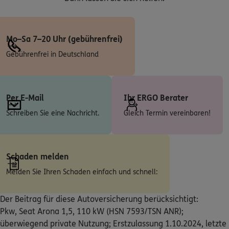
Homepage besuchen
ERGO
Hans-Steffen Schmidt
Mo–Sa 7–20 Uhr (gebührenfrei)
Am Vatheuershof 23-25
,
59229
Ahlen
(30.5 km)
Gebührenfrei in Deutschland
Homepage besuchen
ERGO
Tuncer Cetinkaya
Per E-Mail
Ihr ERGO Berater
Enscheder Str. 14
,
48624
Schöppingen
(30.7 km)
Homepage besuchen
Schreiben Sie eine Nachricht.
Gleich Termin vereinbaren!
ERGO
Johann Dik
Friedrich-Ebert-Str.20A
,
59075
Hamm
(30.9 km)
Schaden melden
Homepage besuchen
Melden Sie Ihren Schaden einfach und schnell:
ERGO
Johann Dik
Der Beitrag für diese Autoversicherung berücksichtigt:
Friedrich-Ebert-Str. 20 a
,
59075
Hamm
(30.9 km)
Pkw, Seat Arona 1,5, 110 kW (HSN 7593/TSN ANR);
Homepage besuchen
überwiegend private Nutzung; Erstzulassung 1.10.2024, letzte