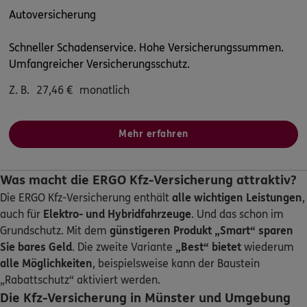
Selma-Englisch-Str. 42
,
59229
Ahlen
(29.5 km)
Autoversicherung
Homepage besuchen
Schneller Schadenservice. Hohe Versicherungssummen.
Umfangreicher Versicherungsschutz.
5
/5
ERGO
Versicherungsbüro Mrosek
Z. B.
27,46
€
monatlich
Selma-Englisch-Str. 42
,
59229
Ahlen
(29.5 km)
Homepage besuchen
Mehr erfahren
ERGO
Liam Voss
Selma-Englisch-Str. 42
,
59229
Ahlen
(29.5 km)
Was macht die ERGO Kfz-Versicherung attraktiv?
Homepage besuchen
Die ERGO Kfz-Versicherung enthält
alle wichtigen Leistungen
,
auch für
Elektro- und Hybridfahrzeuge
. Und das schon im
4.9
/5
ERGO
Grundschutz. Mit dem
günstigeren Produkt „Smart“
sparen
Julien Knobel
Sie bares Geld
. Die zweite Variante
„Best“ bietet
wiederum
Feldstraße 15a-15b
,
59229
Ahlen
(29.6 km)
alle Möglichkeiten
, beispielsweise kann der Baustein
Homepage besuchen
„Rabattschutz“ aktiviert werden.
Die Kfz-Versicherung in Münster und Umgebung