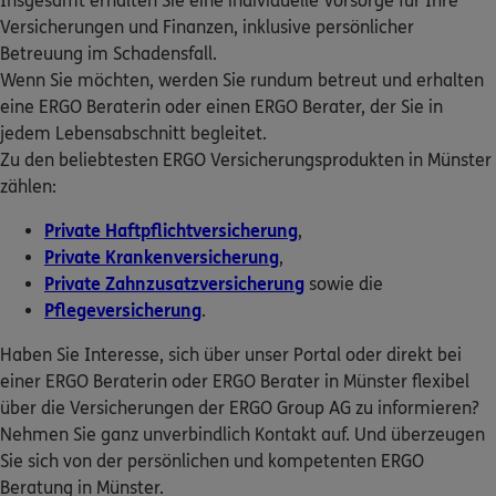
Insgesamt erhalten Sie eine individuelle Vorsorge für Ihre
ERGO Berater finden
Versicherungen und Finanzen, inklusive persönlicher
Homepage besuchen
Betreuung im Schadensfall.
Kundenportal Log-in
Wenn Sie möchten, werden Sie rundum betreut und erhalten
ERGO
Ahmad Ali Haghshenas
eine ERGO Beraterin oder einen ERGO Berater, der Sie in
Falkenhorst 13
,
48155
Münster
(4.3 km)
jedem Lebensabschnitt begleitet.
Homepage besuchen
Zu den beliebtesten ERGO Versicherungsprodukten in Münster
zählen:
ERGO
Katrin Loose
Private Haftpflichtversicherung
,
Falkenhorst 13
,
48155
Münster
(4.3 km)
Private Krankenversicherung
,
Homepage besuchen
Private Zahnzusatzversicherung
sowie die
Pflegeversicherung
.
ERGO
Jahangir Sanaie
Haben Sie Interesse, sich über unser Portal oder direkt bei
Falkenhorst 13
,
48155
Münster
(4.3 km)
einer ERGO Beraterin oder ERGO Berater in Münster flexibel
Homepage besuchen
über die Versicherungen der ERGO Group AG zu informieren?
Nehmen Sie ganz unverbindlich Kontakt auf. Und überzeugen
ERGO
Tobias Sautmann
Sie sich von der persönlichen und kompetenten ERGO
Falkenhorst 13
,
48155
Münster
(4.3 km)
Beratung in Münster.