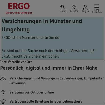
Menü
Suche
Berater
Log-in
Schließen
Versicherungen in Münster und
Umgebung
Versicherung vor Ort
ERGO ist im Münsterland für Sie da
Sie sind auf der Suche nach der richtigen Versicherung?
ERGO macht Versichern einfacher.
Schaden oder Leistungsfall melden
Ihre Vorteile vor Ort
Persönlich, digital und immer in Ihrer Nähe
Bequem online oder telefonisch
Versicherungen und Vorsorge mit zuverlässiger, kompetenter
Rechnung einreichen
Betreuung
Beratung vor Ort oder online
Vertrauensvolle Beratung in jeder Lebensphase