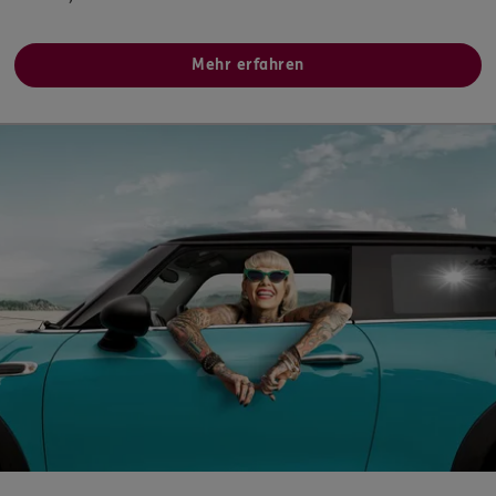
Homepage besuchen
Mehr erfahren
5
/5
ERGO
Michael Grothues
August-Wessing-Damm 51
,
48231
Warendorf
(24.5 km)
Homepage besuchen
ERGO
Sebastian Glade
Tibergasse 3
,
48249
Dülmen
(27.6 km)
Homepage besuchen
ERGO
Dana Angelina Schneider
Tibergasse 3
,
48249
Dülmen
(27.6 km)
Homepage besuchen
ERGO
Claudia Kunkel