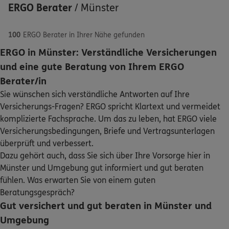
ERGO Berater
/
Münster
100
ERGO Berater in Ihrer Nähe gefunden
ERGO in Münster: Verständliche Versicherungen
ERGO
Henrik Schmoll-Klute
und eine gute Beratung von Ihrem ERGO
Schaden oder Leistungsfall melden
Bahnhofstraße 24
,
48143
Münster
(1.0 km)
Berater/in
Homepage besuchen
Sie wünschen sich verständliche Antworten auf Ihre
Bequem online oder telefonisch
Versicherungs-Fragen? ERGO spricht Klartext und vermeidet
ERGO
Maik Thomas
komplizierte Fachsprache. Um das zu leben, hat ERGO viele
Rechnung einreichen
Versicherungsbedingungen, Briefe und Vertragsunterlagen
Bahnhofstraße 24
,
48143
Münster
(1.0 km)
überprüft und verbessert.
Homepage besuchen
Dazu gehört auch, dass Sie sich über Ihre Vorsorge hier in
Kontakt
Münster und Umgebung gut informiert und gut beraten
5
/5
ERGO
fühlen. Was erwarten Sie von einem guten
Marcus Janotta
Beratungsgespräch?
Rudolf-von-Langen-Str. 2
,
(bei Raumwert)
48147
Gut versichert und gut beraten in Münster und
Münster
Meine Versicherungen
(1.1 km)
Umgebung