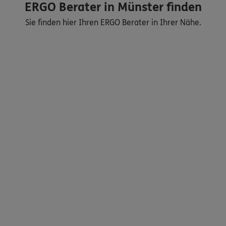
ERGO Berater in Münster finden
Sie finden hier Ihren ERGO Berater in Ihrer Nähe.
Nicht sicher, was Sie benötigen?
Dann lassen Sie sich helfen.
Bequem online oder telefonisch
Service
Meine Versicherungen
Sehen Sie auf einen Blick Ihre Versicherungen bei ERGO,
dem ERGO Rechtsschutz und der DKV.
Zum Kundenportal