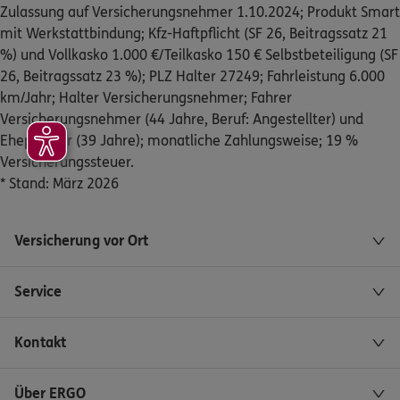
Zulassung auf Versicherungsnehmer 1.10.2024; Produkt Smart
mit Werkstattbindung; Kfz-Haftpflicht (SF 26, Beitragssatz 21
ERGO
Maria Weiß
%) und Vollkasko 1.000 €/Teilkasko 150 € Selbstbeteiligung (SF
Friedrich-Ebert-Str. 20a
,
59075
Hamm
(30.9 km)
26, Beitragssatz 23 %); PLZ Halter 27249; Fahrleistung 6.000
Homepage besuchen
km/Jahr; Halter Versicherungsnehmer; Fahrer
Versicherungsnehmer (44 Jahre, Beruf: Angestellter) und
ERGO
Simon Schulze-Buxloh
Ehepartner (39 Jahre); monatliche Zahlungsweise; 19 %
Am Griesetorn 2
,
59368
Werne
(33.2 km)
Versicherungssteuer.
Homepage besuchen
* Stand: März 2026
ERGO
Gero Teegen
Versicherung vor Ort
Adenauerallee 8
,
59065
Hamm
(33.6 km)
Homepage besuchen
Service
ERGO
Daniela de Boer
Kontakt
Schalweg 10
,
45721
Haltern am See
(34.2 km)
Homepage besuchen
Über ERGO