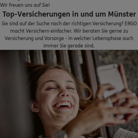
Homepage besuchen
Wir freuen uns auf Sie!
Top-Versicherungen in und um Münster
ERGO
Glenn Barnhofer
Sie sind auf der Suche nach der richtigen Versicherung? ERGO
Dorffeld 114
,
48308
Senden
(14.0 km)
macht Versichern einfacher. Wir beraten Sie gerne zu
Homepage besuchen
Versicherung und Vorsorge - in welcher Lebensphase auch
immer Sie gerade sind.
ERGO
Oliver Wunder
Blaufärberstr. 32
,
48268
Greven
(14.3 km)
Homepage besuchen
DKV
Frank-Peter Fricke
Gartenstr. 16
,
48308
Senden
(14.6 km)
Homepage besuchen
5
/5
DKV
Stephan Kalthoff
Alte Münsterstraße 20
,
48268
Greven
(14.6 km)