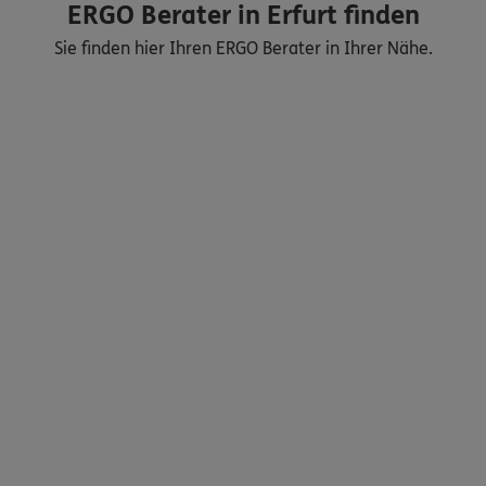
ERGO Berater in Erfurt finden
Sie finden hier Ihren ERGO Berater in Ihrer Nähe.
Nicht sicher, was Sie benötigen?
Dann lassen Sie sich helfen.
Bequem online oder telefonisch
Service
Meine Versicherungen
Sehen Sie auf einen Blick Ihre Versicherungen bei ERGO,
dem ERGO Rechtsschutz und der DKV.
Zum Kundenportal