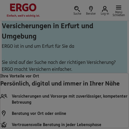
Menü
Suche
Berater
Log-in
Schließen
Versicherungen in Erfurt und
Umgebung
Versicherung vor Ort
ERGO ist in und um Erfurt für Sie da
Sie sind auf der Suche nach der richtigen Versicherung?
ERGO macht Versichern einfacher.
Schaden oder Leistungsfall melden
Ihre Vorteile vor Ort
Persönlich, digital und immer in Ihrer Nähe
Bequem online oder telefonisch
Versicherungen und Vorsorge mit zuverlässiger, kompetenter
Rechnung einreichen
Betreuung
Beratung vor Ort oder online
Vertrauensvolle Beratung in jeder Lebensphase