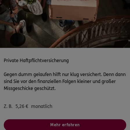
ERGO
Leonhard Schwanengel
Essener Str. 2
,
99089
Erfurt
(2.6 km)
Homepage besuchen
ERGO
Emily Sophie Liebold
Flughafenstraße 4
,
99092
Erfurt
(2.7 km)
Homepage besuchen
Private Haftpflichtversicherung
ERGO
Phillip Trentschka
Gegen dumm gelaufen hilft nur klug versichert. Denn dann
sind Sie vor den finanziellen Folgen kleiner und großer
Konrad-Zuse-Straße 12
,
99099
Erfurt
(5.9 km)
Missgeschicke geschützt.
Homepage besuchen
ERGO
Johannes Linnemann
Z. B.
5,26
€
monatlich
Flughafenstraße 4
,
99092
Erfurt
(9.6 km)
Homepage besuchen
Mehr erfahren