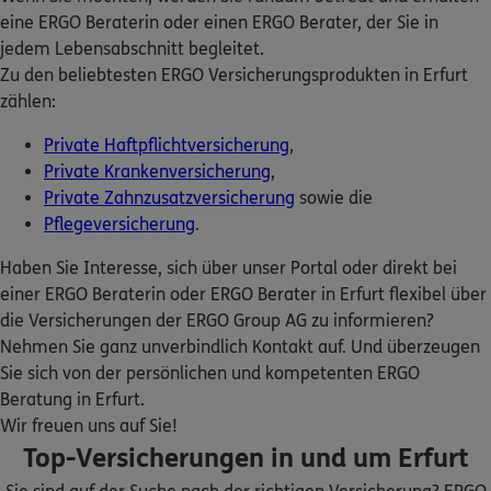
Richard Haase
ERGO Berater finden
eine ERGO Beraterin oder einen ERGO Berater, der Sie in
Baumer Straße 3
,
99089
Erfurt
(0.9 km)
jedem Lebensabschnitt begleitet.
Kundenportal Log-in
Homepage besuchen
Zu den beliebtesten ERGO Versicherungsprodukten in Erfurt
zählen:
ERGO
Patricia Karl
Private Haftpflichtversicherung
,
Baumer Straße 3
,
99089
Erfurt
(0.9 km)
Private Krankenversicherung
,
Homepage besuchen
Private Zahnzusatzversicherung
sowie die
Pflegeversicherung
.
ERGO
Jessica Joy Chidimma
Haben Sie Interesse, sich über unser Portal oder direkt bei
Osuchukwu
einer ERGO Beraterin oder ERGO Berater in Erfurt flexibel über
Pilse 8
,
99084
Erfurt
(0.9 km)
die Versicherungen der ERGO Group AG zu informieren?
Homepage besuchen
Nehmen Sie ganz unverbindlich Kontakt auf. Und überzeugen
Sie sich von der persönlichen und kompetenten ERGO
5
/5
ERGO
Beratung in Erfurt.
Falk Döring & Partner
Wir freuen uns auf Sie!
Lachsgasse 1
,
99084
Erfurt
(1.1 km)
Top-Versicherungen in und um Erfurt
Homepage besuchen