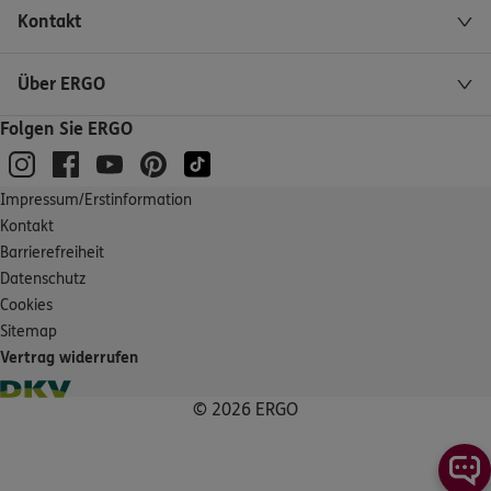
Homepage besuchen
Kontakt
ERGO
Brigitte Michel
Über ERGO
Waltershäuser Straße 41
,
99867
Gotha
(23.3 km)
Folgen Sie ERGO
Homepage besuchen
ERGO
Heidi Nagel
Impressum/Erstinformation
Große Bahnhofstraße 37
,
OT Crawinkel
99885
Kontakt
Ohrdruf
Barrierefreiheit
(27.9 km)
Datenschutz
Homepage besuchen
Cookies
Sitemap
ERGO
Hagen Matzdorff
Vertrag widerrufen
Karlstr. 7
,
99947
Bad Langensalza
(29.9 km)
Homepage besuchen
© 2026 ERGO
ERGO
Antje Burkhardt