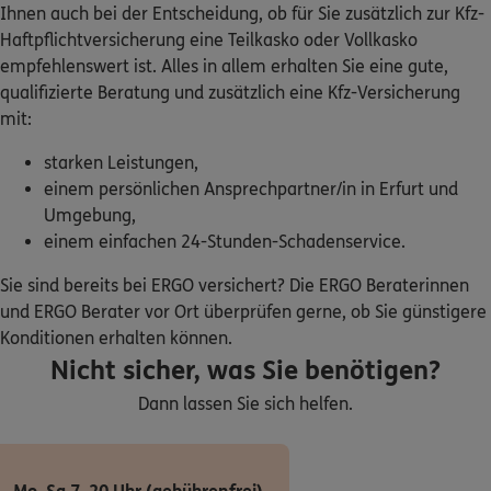
Ihnen auch bei der Entscheidung, ob für Sie zusätzlich zur Kfz-
Homepage besuchen
Haftpflichtversicherung eine Teilkasko oder Vollkasko
empfehlenswert ist. Alles in allem erhalten Sie eine gute,
ERGO
Udo Schneider
qualifizierte Beratung und zusätzlich eine Kfz-Versicherung
Bechsteinstraße 27
,
99423
Weimar
(20.6 km)
mit:
Homepage besuchen
starken Leistungen,
einem persönlichen Ansprechpartner/in in Erfurt und
ERGO
Katrin Krombholz
Umgebung,
Schillerstr. 6
,
99438
Bad Berka
(21.0 km)
einem einfachen 24-Stunden-Schadenservice.
Homepage besuchen
Sie sind bereits bei ERGO versichert? Die ERGO Beraterinnen
und ERGO Berater vor Ort überprüfen gerne, ob Sie günstigere
ERGO
Karolin Fechner
Konditionen erhalten können.
Marktplatz 11
,
99610
Sömmerda
(21.4 km)
Nicht sicher, was Sie benötigen?
Homepage besuchen
Dann lassen Sie sich helfen.
5
/5
DKV
Matthias Heineck