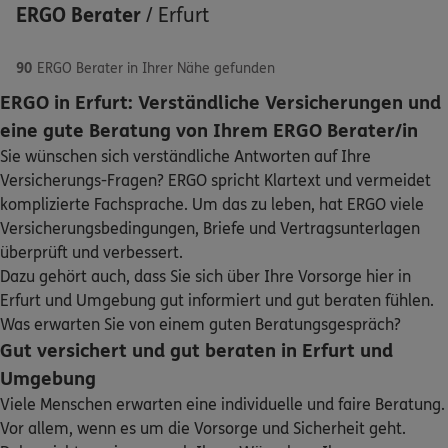
ERGO Berater
/
Erfurt
90
ERGO Berater in Ihrer Nähe gefunden
ERGO in Erfurt: Verständliche Versicherungen und
ERGO
Sven Jödicke
eine gute Beratung von Ihrem ERGO Berater/in
Schaden oder Leistungsfall melden
Nordhäuser Str. 5
,
99089
Erfurt
(0.4 km)
Sie wünschen sich verständliche Antworten auf Ihre
Homepage besuchen
Versicherungs-Fragen? ERGO spricht Klartext und vermeidet
Bequem online oder telefonisch
komplizierte Fachsprache. Um das zu leben, hat ERGO viele
ERGO
Versicherungsbedingungen, Briefe und Vertragsunterlagen
Jens Seyfarth
Rechnung einreichen
überprüft und verbessert.
Nordhäuser Str. 5
,
99089
Erfurt
(0.4 km)
Dazu gehört auch, dass Sie sich über Ihre Vorsorge hier in
Homepage besuchen
Erfurt und Umgebung gut informiert und gut beraten fühlen.
Kontakt
Was erwarten Sie von einem guten Beratungsgespräch?
ERGO
Mario Trautmann
Gut versichert und gut beraten in Erfurt und
Auenstr. 12
,
99089
Erfurt
(0.6 km)
Umgebung
Homepage besuchen
Viele Menschen erwarten eine individuelle und faire Beratung.
Meine Versicherungen
Vor allem, wenn es um die Vorsorge und Sicherheit geht.
ERGO
Ralf Trautwein