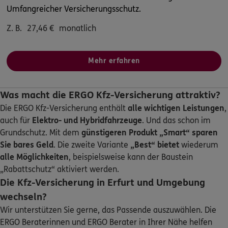
Umfangreicher Versicherungsschutz.
ERGO
Versicherungsbüro Warz
Z. B.
27,46
€
monatlich
Untertor 53
,
99439
Am Ettersberg
(18.2 km)
Homepage besuchen
Mehr erfahren
5
/5
ERGO
Bezirksdirektion Chr. Stauch &
Was macht die ERGO Kfz-Versicherung attraktiv?
Kollegen
Die ERGO Kfz-Versicherung enthält
alle wichtigen Leistungen
,
Weimarer Straße 92
,
99867
Gotha
(20.2 km)
auch für
Elektro- und Hybridfahrzeuge
. Und das schon im
Homepage besuchen
Grundschutz. Mit dem
günstigeren Produkt „Smart“
sparen
Sie bares Geld
. Die zweite Variante
„Best“ bietet
wiederum
ERGO
alle Möglichkeiten
, beispielsweise kann der Baustein
Anja Rösler
„Rabattschutz“ aktiviert werden.
Weimarer Straße 92
,
99867
Gotha
(20.2 km)
Die Kfz-Versicherung in Erfurt und Umgebung
Homepage besuchen
wechseln?
Wir unterstützen Sie gerne, das Passende auszuwählen. Die
ERGO
Michael Gerlach
ERGO Beraterinnen und ERGO Berater in Ihrer Nähe helfen
Bechsteinstr. 27
,
99423
Weimar
(20.6 km)