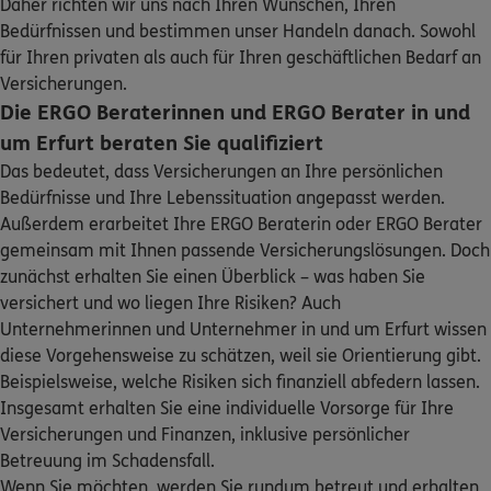
Daher richten wir uns nach Ihren Wünschen, Ihren
Sehen Sie auf einen Blick Ihre Versicherungen bei ERGO,
Auenstr. 12
,
99089
Erfurt
(0.6 km)
Bedürfnissen und bestimmen unser Handeln danach. Sowohl
dem ERGO Rechtsschutz und der DKV.
Homepage besuchen
für Ihren privaten als auch für Ihren geschäftlichen Bedarf an
Versicherungen.
Zum Kundenportal
Die ERGO Beraterinnen und ERGO Berater in und
ERGO
Bruno Frank Bernutz
um Erfurt beraten Sie qualifiziert
Brühler Str. 53
,
99084
Erfurt
(0.9 km)
Das bedeutet, dass Versicherungen an Ihre persönlichen
Homepage besuchen
Bedürfnisse und Ihre Lebenssituation angepasst werden.
Außerdem erarbeitet Ihre ERGO Beraterin oder ERGO Berater
ERGO
Ronny Gellert
gemeinsam mit Ihnen passende Versicherungslösungen. Doch
Schaden oder Leistungsfall melden
Baumerstr. 3
,
99089
Erfurt
(0.9 km)
zunächst erhalten Sie einen Überblick – was haben Sie
Homepage besuchen
versichert und wo liegen Ihre Risiken? Auch
Bequem online oder telefonisch
Unternehmerinnen und Unternehmer in und um Erfurt wissen
5
/5
ERGO
diese Vorgehensweise zu schätzen, weil sie Orientierung gibt.
Rechnung einreichen
Torsten Göhring
Beispielsweise, welche Risiken sich finanziell abfedern lassen.
Baumer Straße 3
,
99089
Erfurt
(0.9 km)
Insgesamt erhalten Sie eine individuelle Vorsorge für Ihre
Homepage besuchen
Versicherungen und Finanzen, inklusive persönlicher
Betreuung im Schadensfall.
Wenn Sie möchten, werden Sie rundum betreut und erhalten
ERGO