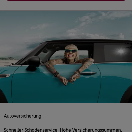
ERGO
Stefan Hartung
Lindenallee 3a
,
99310
Arnstadt
(13.4 km)
Homepage besuchen
ERGO
Stefan Hartung
Zum großen Garten 9a/OT. Riech
,
99334
Elleben
(13.4 km)
Homepage besuchen
ERGO
Guido Mittag
Im Dorfe 15 A
,
OT Ulla
99428
Grammetal
(16.7 km)
Homepage besuchen
ERGO
Nico Brand
Autoversicherung
In der Trift 225
,
99634
Werningshausen
(17.7 km)
Homepage besuchen
Schneller Schadenservice. Hohe Versicherungssummen.