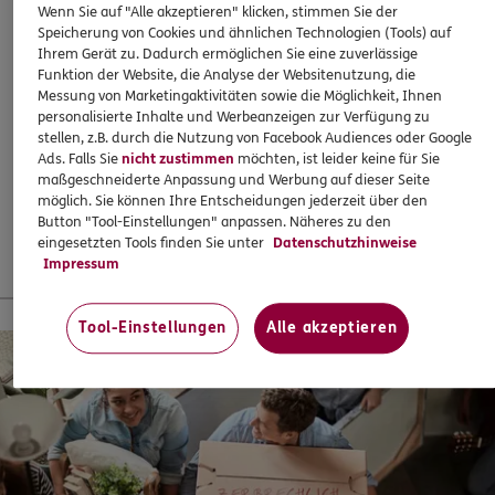
Wenn Sie auf "Alle akzeptieren" klicken, stimmen Sie der
Speicherung von Cookies und ähnlichen Technologien (Tools) auf
ERGO
Anja Rösler
Abschließen, wenn es eigentlich schon zu spät ist? Mit
Ihrem Gerät zu. Dadurch ermöglichen Sie eine zuverlässige
Geschwister-Scholl-Str. 85
,
Haus 2 / 1. OG
99085
ERGO klappts! Sogar, wenn die Behandlung bereits
Funktion der Website, die Analyse der Websitenutzung, die
Erfurt
Messung von Marketingaktivitäten sowie die Möglichkeit, Ihnen
begonnen hat. Oder ein Heil- und Kostenplan vorliegt –
(1.6 km)
personalisierte Inhalte und Werbeanzeigen zur Verfügung zu
super!
stellen, z.B. durch die Nutzung von Facebook Audiences oder Google
Homepage besuchen
Ads. Falls Sie
nicht zustimmen
möchten, ist leider keine für Sie
37,60
€
monatlich
maßgeschneiderte Anpassung und Werbung auf dieser Seite
5
/5
ERGO
möglich. Sie können Ihre Entscheidungen jederzeit über den
Button "Tool-Einstellungen" anpassen. Näheres zu den
Bezirksdirektion Chr. Stauch &
Mehr erfahren
eingesetzten Tools finden Sie unter
Datenschutzhinweise
Kollegen
Impressum
Geschwister-Scholl-Str. 45
,
99085
Erfurt
(2.0 km)
Homepage besuchen
13 % Startbonus für junge Leute
Tool-Einstellungen
Alle akzeptieren
ERGO
Christoph Kühn
Geschwister- Scholl- Straße 45
,
Haus 2
99085
Erfurt
(2.0 km)
Homepage besuchen