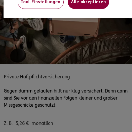
Tool-Einstellungen
Alle akzeptieren
ERGO
Andre Heiden
Grüner Weg 62 A
,
24635
Rickling
(36.8 km)
Homepage besuchen
ERGO
Tom Crölle
Lindenallee 9
,
19209
Lützow
(40.1 km)
Homepage besuchen
ERGO
Anke Markwardt
Private Haftpflichtversicherung
Lindenallee 9
,
19209
Lützow
(40.1 km)
Homepage besuchen
Gegen dumm gelaufen hilft nur klug versichert. Denn dann
sind Sie vor den finanziellen Folgen kleiner und großer
DKV
Missgeschicke geschützt.
Kay Jaschik
Hoopwischen 40
,
22397
Hamburg-Duvenstedt
(40.5 km)
Z. B.
5,26
€
monatlich
Homepage besuchen