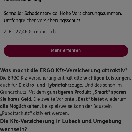
Homepage besuchen
Schneller Schadenservice. Hohe Versicherungssummen.
ERGO
Patrick Zimmer
Umfangreicher Versicherungsschutz.
Loher Str. 10
,
22149
Hamburg
(45.8 km)
Z. B.
27,46
€
monatlich
Homepage besuchen
ERGO
Marleen Mauhart
Mehr erfahren
Moorweg 27
,
22844
Norderstedt
(46.1 km)
Homepage besuchen
Was macht die ERGO Kfz-Versicherung attraktiv?
Die ERGO Kfz-Versicherung enthält
alle wichtigen Leistungen
,
ERGO
Colin von Appen
auch für
Elektro- und Hybridfahrzeuge
. Und das schon im
Bei den Tannen 17
,
22885
Barsbüttel
(46.1 km)
Grundschutz. Mit dem
günstigeren Produkt „Smart“
sparen
Homepage besuchen
Sie bares Geld
. Die zweite Variante
„Best“ bietet
wiederum
alle Möglichkeiten
, beispielsweise kann der Baustein
4.8
/5
ERGO
„Rabattschutz“ aktiviert werden.
Arne Burneleit
Die Kfz-Versicherung in Lübeck und Umgebung
Moorweg 27
,
22844
Norderstedt
(46.5 km)
wechseln?