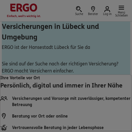
Menü
Suche
Berater
Log-in
Schließen
Versicherungen in Lübeck und
Umgebung
Versicherung vor Ort
ERGO ist der Hansestadt Lübeck für Sie da
Sie sind auf der Suche nach der richtigen Versicherung?
ERGO macht Versichern einfacher.
Schaden oder Leistungsfall melden
Ihre Vorteile vor Ort
Persönlich, digital und immer in Ihrer Nähe
Bequem online oder telefonisch
Versicherungen und Vorsorge mit zuverlässiger, kompetenter
Rechnung einreichen
Betreuung
Beratung vor Ort oder online
Vertrauensvolle Beratung in jeder Lebensphase