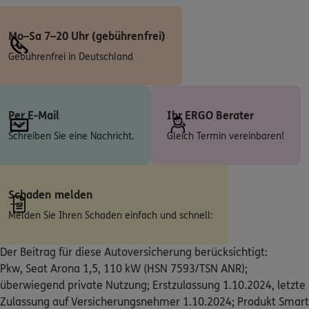
ERGO
Jörg Wüpperling
Mahlhaus 1e
,
22159
Hamburg
(46.5 km)
Mo–Sa 7–20 Uhr (gebührenfrei)
Homepage besuchen
Gebührenfrei in Deutschland
DKV
Lenny-Joel Massimo Atici
Ostlandring 37
,
21465
Reinbek
(47.0 km)
Per E-Mail
Ihr ERGO Berater
Homepage besuchen
Schreiben Sie eine Nachricht.
Gleich Termin vereinbaren!
ERGO
Carlos Keßenich
Ostlandring 37
,
21465
Reinbek
(47.0 km)
Schaden melden
Homepage besuchen
Melden Sie Ihren Schaden einfach und schnell:
5
/5
ERGO
Michael Polter
Der Beitrag für diese Autoversicherung berücksichtigt:
Marktplatz 6
,
22844
Norderstedt
(47.4 km)
Pkw, Seat Arona 1,5, 110 kW (HSN 7593/TSN ANR);
Homepage besuchen
überwiegend private Nutzung; Erstzulassung 1.10.2024, letzte
Zulassung auf Versicherungsnehmer 1.10.2024; Produkt Smart