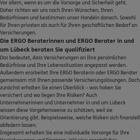
Vor allem, wenn es um die Vorsorge und Sicherheit geht.
Sehen Sie auf einen Blick Ihre Versicherungen bei ERGO,
Segeberger Str. 9
,
23617
Stockelsdorf
(3.4 km)
Daher richten wir uns nach Ihren Wünschen, Ihren
dem ERGO Rechtsschutz und der DKV.
Homepage besuchen
Bedürfnissen und bestimmen unser Handeln danach. Sowohl
für Ihren privaten als auch für Ihren geschäftlichen Bedarf an
Zum Kundenportal
ERGO
Versicherungen.
Oliver Wald
Die ERGO Beraterinnen und ERGO Berater in und
Segeberger Str. 9
,
23617
Stockelsdorf
(3.4 km)
um Lübeck beraten Sie qualifiziert
Homepage besuchen
Das bedeutet, dass Versicherungen an Ihre persönlichen
Bedürfnisse und Ihre Lebenssituation angepasst werden.
ERGO
Yannick Wentzlaff
Außerdem erarbeitet Ihre ERGO Beraterin oder ERGO Berater
Schaden oder Leistungsfall melden
Segeberger Str. 9
,
23617
Stockelsdorf
(3.4 km)
gemeinsam mit Ihnen passende Versicherungslösungen. Doch
Homepage besuchen
zunächst erhalten Sie einen Überblick – was haben Sie
Bequem online oder telefonisch
versichert und wo liegen Ihre Risiken? Auch
ERGO
Andre Heiden
Unternehmerinnen und Unternehmer in und um Lübeck
Rechnung einreichen
Sattlerstr. 7
,
23556
Lübeck
(5.1 km)
wissen diese Vorgehensweise zu schätzen, weil sie
Homepage besuchen
Orientierung gibt. Beispielsweise, welche Risiken sich finanziell
abfedern lassen.
Insgesamt erhalten Sie eine individuelle Vorsorge für Ihre
ERGO
Rainer Pump