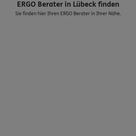
ERGO Berater in Lübeck finden
Sie finden hier Ihren ERGO Berater in Ihrer Nähe.
Nicht sicher, was Sie benötigen?
Dann lassen Sie sich helfen.
Bequem online oder telefonisch
Service
Meine Versicherungen
Sehen Sie auf einen Blick Ihre Versicherungen bei ERGO,
dem ERGO Rechtsschutz und der DKV.
Zum Kundenportal