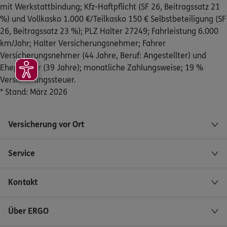
mit Werkstattbindung; Kfz-Haftpflicht (SF 26, Beitragssatz 21
ERGO
Ilknur Gamze Yildirim
%) und Vollkasko 1.000 €/Teilkasko 150 € Selbstbeteiligung (SF
Schweidnitzer Str. 48
,
22045
Hamburg
(47.4 km)
26, Beitragssatz 23 %); PLZ Halter 27249; Fahrleistung 6.000
Homepage besuchen
km/Jahr; Halter Versicherungsnehmer; Fahrer
Versicherungsnehmer (44 Jahre, Beruf: Angestellter) und
ERGO
Nu My Hanh Nguyen
Ehepartner (39 Jahre); monatliche Zahlungsweise; 19 %
Kiwittsmoor 10a
,
22417
Hamburg
(48.0 km)
Versicherungssteuer.
Homepage besuchen
* Stand: März 2026
ERGO
Christopher De Bastos Francisco
Versicherung vor Ort
Am Stadtrand 54
,
5. Stock
22047
Hamburg
(48.5 km)
Service
Homepage besuchen
Kontakt
ERGO
Timo Engelfried
Am Stadtrand 54
,
22047
Hamburg
(48.5 km)
Homepage besuchen
Über ERGO