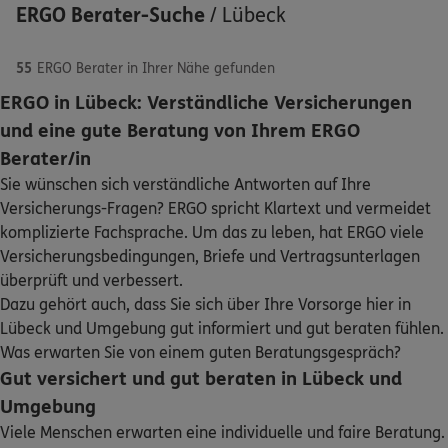
ERGO Berater-Suche
/
Lübeck
55
ERGO Berater in Ihrer Nähe gefunden
ERGO in Lübeck: Verständliche Versicherungen
ERGO
Marius Zagorski
und eine gute Beratung von Ihrem ERGO
Schaden oder Leistungsfall melden
Moislinger Allee 15
,
23558
Lübeck
(0.5 km)
Berater/in
Homepage besuchen
Sie wünschen sich verständliche Antworten auf Ihre
Bequem online oder telefonisch
Versicherungs-Fragen? ERGO spricht Klartext und vermeidet
ERGO
Cornelius Jades
komplizierte Fachsprache. Um das zu leben, hat ERGO viele
Rechnung einreichen
Versicherungsbedingungen, Briefe und Vertragsunterlagen
Kronsforder Allee 25
,
23560
Lübeck
(0.8 km)
überprüft und verbessert.
Homepage besuchen
Dazu gehört auch, dass Sie sich über Ihre Vorsorge hier in
Kontakt
Lübeck und Umgebung gut informiert und gut beraten fühlen.
ERGO
Jochen van Breugel
Was erwarten Sie von einem guten Beratungsgespräch?
Braunstr. 10
,
23552
Lübeck
(0.8 km)
Gut versichert und gut beraten in Lübeck und
Homepage besuchen
Umgebung
Meine Versicherungen
Viele Menschen erwarten eine individuelle und faire Beratung.
ERGO
Alexander Pleuger