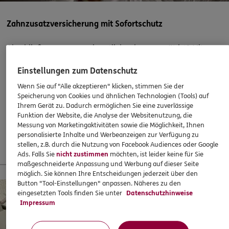
ERGO
Sergej Nikitcenko
Zahnzusatzversicherung mit Sofortschutz
Grenzeck 20
,
22927
Großhansdorf
(35.4 km)
Homepage besuchen
Abschließen, wenn es eigentlich schon zu spät ist? Mit
ERGO klappts! Sogar, wenn die Behandlung bereits
ERGO
Bettina Burghardt
Einstellungen zum Datenschutz
begonnen hat. Oder ein Heil- und Kostenplan vorliegt –
Hansdorfer Str. 9a
,
22926
Ahrensburg
(35.8 km)
super!
Wenn Sie auf "Alle akzeptieren" klicken, stimmen Sie der
Homepage besuchen
Speicherung von Cookies und ähnlichen Technologien (Tools) auf
37,60
€
monatlich
Ihrem Gerät zu. Dadurch ermöglichen Sie eine zuverlässige
Funktion der Website, die Analyse der Websitenutzung, die
5
/5
ERGO
Messung von Marketingaktivitäten sowie die Möglichkeit, Ihnen
Swen Gallowsky
personalisierte Inhalte und Werbeanzeigen zur Verfügung zu
Mehr erfahren
stellen, z.B. durch die Nutzung von Facebook Audiences oder Google
Industriestr. 52
,
24610
Trappenkamp
(36.6 km)
Ads. Falls Sie
nicht zustimmen
möchten, ist leider keine für Sie
Homepage besuchen
maßgeschneiderte Anpassung und Werbung auf dieser Seite
13 % Startbonus für junge Leute
möglich. Sie können Ihre Entscheidungen jederzeit über den
Button "Tool-Einstellungen" anpassen. Näheres zu den
ERGO
Nils Wellert
eingesetzten Tools finden Sie unter
Datenschutzhinweise
Impressum
Industriestraße 52
,
24610
Trappenkamp
(36.6 km)
Homepage besuchen