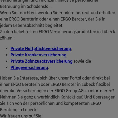
Versicherungen und Finanzen, inklusive persönlicher
Tannenredder 64
,
23627
Groß Grönau
(5.8 km)
ERGO Berater finden
Betreuung im Schadensfall.
Homepage besuchen
Wenn Sie möchten, werden Sie rundum betreut und erhalten
Kundenportal Log-in
eine ERGO Beraterin oder einen ERGO Berater, der Sie in
5
/5
ERGO
jedem Lebensabschnitt begleitet.
Patrick Schuback
Zu den beliebtesten ERGO Versicherungsprodukten in Lübeck
Eutiner Str. 11
,
23611
Bad Schwartau
(6.9 km)
zählen:
Homepage besuchen
Private Haftpflichtversicherung
,
Private Krankenversicherung
,
4.9
/5
ERGO
Private Zahnzusatzversicherung
sowie die
Hans-Jürgen Schaar
Pflegeversicherung
.
Beidendorfer Hauptstraße 32
,
23560
Lübeck
(8.2 km)
Haben Sie Interesse, sich über unser Portal oder direkt bei
Homepage besuchen
einer ERGO Beraterin oder ERGO Berater in Lübeck flexibel
über die Versicherungen der ERGO Group AG zu informieren?
ERGO
Jan-Niklas Benthien
Nehmen Sie ganz unverbindlich Kontakt auf. Und überzeugen
Sie sich von der persönlichen und kompetenten ERGO
Voßbarg 5
,
23689
Pansdorf
(13.2 km)
Beratung in Lübeck.
Homepage besuchen
Wir freuen uns auf Sie!