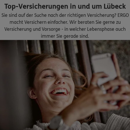
Top-Versicherungen in und um Lübeck
ERGO
Ann-Christin Hexel
Sie sind auf der Suche nach der richtigen Versicherung? ERGO
Am Dreilingsberg 2A
,
23570
Lübeck
(16.3 km)
macht Versichern einfacher. Wir beraten Sie gerne zu
Homepage besuchen
Versicherung und Vorsorge - in welcher Lebensphase auch
immer Sie gerade sind.
5
/5
ERGO
Peter Badenhoop-Clausen
Sandkamp 2
,
23843
Bad Oldesloe
(23.2 km)
Homepage besuchen
ERGO
Stefan Ewald
Sandkamp 2
,
23843
Bad Oldesloe
(23.2 km)
Homepage besuchen
ERGO
Candy Müller
Steinstr. 48
,
19205
Gadebusch
(33.4 km)
Homepage besuchen