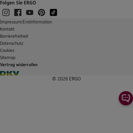
Folgen Sie ERGO
5
/5
ERGO
Ingo Hübner
Am Stadtrand 54
,
22047
Hamburg
(48.5 km)
Impressum/Erstinformation
Homepage besuchen
Kontakt
Barrierefreiheit
Datenschutz
5
/5
ERGO
Levon Destici
Cookies
Sitemap
Möllner Landstraße 75
,
22113
Oststeinbek
(48.8 km)
Vertrag widerrufen
Homepage besuchen
© 2026 ERGO
ERGO
Sophia Cheung
Bramfelder Chaussee 158
,
22179
Hamburg
(49.0 km)
Homepage besuchen
ERGO
Alexej Gratschow