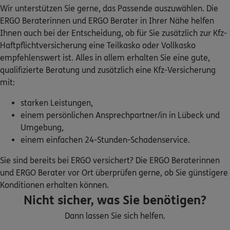
Homepage besuchen
Wir unterstützen Sie gerne, das Passende auszuwählen. Die
ERGO Beraterinnen und ERGO Berater in Ihrer Nähe helfen
ERGO
Kilian Hrubesch
Ihnen auch bei der Entscheidung, ob für Sie zusätzlich zur Kfz-
Haftpflichtversicherung eine Teilkasko oder Vollkasko
Hamburger Str. 89 a
,
24558
Henstedt-Ulzburg
(46.5 km)
empfehlenswert ist. Alles in allem erhalten Sie eine gute,
Homepage besuchen
qualifizierte Beratung und zusätzlich eine Kfz-Versicherung
mit:
ERGO
Sebastian Schulz
starken Leistungen,
Hamburger Str. 89 a
,
24558
Henstedt-Ulzburg
einem persönlichen Ansprechpartner/in in Lübeck und
(46.5 km)
Umgebung,
Homepage besuchen
einem einfachen 24-Stunden-Schadenservice.
Sie sind bereits bei ERGO versichert? Die ERGO Beraterinnen
ERGO
Thomas Frödrich
und ERGO Berater vor Ort überprüfen gerne, ob Sie günstigere
Mahlhaus 1e
,
Am Farmsener Bahnhof
22159
Konditionen erhalten können.
Hamburg
Nicht sicher, was Sie benötigen?
(46.5 km)
Homepage besuchen
Dann lassen Sie sich helfen.