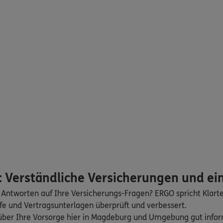
9108
Magdeburg
(0.7 km)
n
ERGO
f
12
Magdeburg
(0.7 km)
n
ERGO
Magdeburg
(0.7 km)
n
ERGO
n
 27
,
39108
Magdeburg
 Verständliche Versicherungen und ei
 Antworten auf Ihre Versicherungs-Fragen? ERGO spricht Klart
n
fe und Vertragsunterlagen überprüft und verbessert.
h über Ihre Vorsorge hier in Magdeburg und Umgebung gut info
ERGO