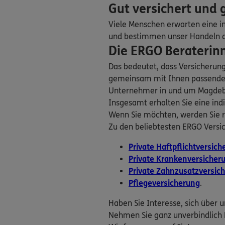
Gut versichert und
Arndtstr. 33
,
39108
Viele Menschen erwarten eine in
Homepage besuche
und bestimmen unser Handeln dan
Die ERGO Beraterinn
5
/5
Sven Graudenz
Das bedeutet, dass Versicherun
Wiener Str. 40
,
3911
gemeinsam mit Ihnen passende V
Homepage besuche
Unternehmer in und um Magdeburg
Insgesamt erhalten Sie eine indi
Wenn Sie möchten, werden Sie r
Thomas Freist
Zu den beliebtesten ERGO Versi
Rottersdorfer Str. 8
,
(1.6 km)
Private Haftpflichtversic
Homepage besuche
Private Krankenversicher
Private Zahnzusatzversic
Danny Riediger
Pflegeversicherung
.
Rottersdorfer Str. 8
,
Haben Sie Interesse, sich über 
(1.6 km)
Nehmen Sie ganz unverbindlich 
Homepage besuche