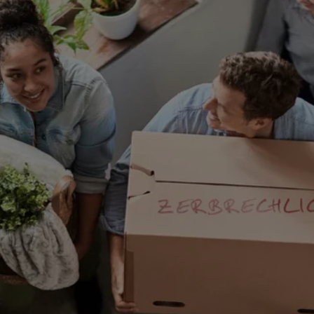
,
39340
Haldensleben
n
ERGO
. 22
,
39340
n
ERGO
. 22
,
39340
n
ERGO
ner
9326
Colbitz
(21.8 km)