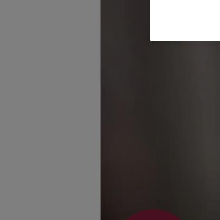
Homepage besuche
Jennifer Kaiser
Ankerstraße 6
,
3912
Homepage besuche
Holger Paschke
Fritze-Bollmann-Str.
(4.5 km)
Homepage besuche
Isabel Wagner
Am Teich 13
,
39130
Homepage besuche
Madlin Dado
Schrotebogen 1
,
39