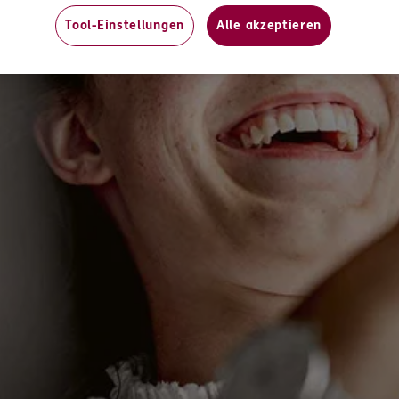
n
Tool-Einstellungen
Alle akzeptieren
ERGO
4
Magdeburg
(3.9 km)
n
ERGO
 5
,
39120
Magdeburg
n
ERGO
Magdeburg
(5.5 km)
n
ERGO
126
Magdeburg
(6.1 km)