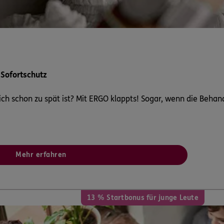
ERGO
11 a
,
32602
Vlotho
n
ERGO
s
 Sofortschutz
2
Vlotho
(17.6 km)
n
ch schon zu spät ist? Mit ERGO klappts! Sogar, wenn die Behan
ERGO
5
Stadthagen
(17.7 km)
n
Mehr erfahren
ERGO
7
Rinteln
(18.3 km)
13 % Startbonus für junge Leute
n