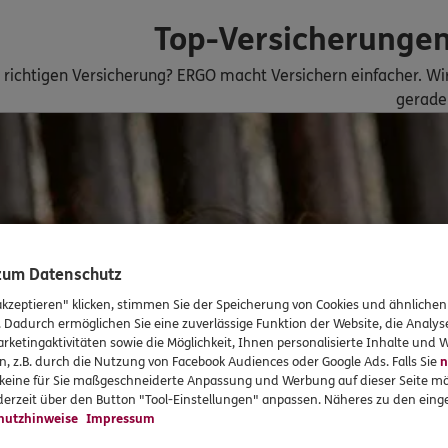
e 7
,
32547
Bad
Top-Versicherunge
r richtigen Versicherung? ERGO macht Versichern einfacher. W
n
gerade 
ERGO
n
lotho
(13.0 km)
n
ERGO
688
Nienstädt
(13.7 km)
 zum Datenschutz
n
akzeptieren" klicken, stimmen Sie der Speicherung von Cookies und ähnlichen
. Dadurch ermöglichen Sie eine zuverlässige Funktion der Website, die Analy
rketingaktivitäten sowie die Möglichkeit, Ihnen personalisierte Inhalte und
DKV
n, z.B. durch die Nutzung von Facebook Audiences oder Google Ads. Falls Sie
n
 Oeynhausen
(14.3 km)
r keine für Sie maßgeschneiderte Anpassung und Werbung auf dieser Seite mö
erzeit über den Button "Tool-Einstellungen" anpassen. Näheres zu den einge
n
hutzhinweise
Impressum