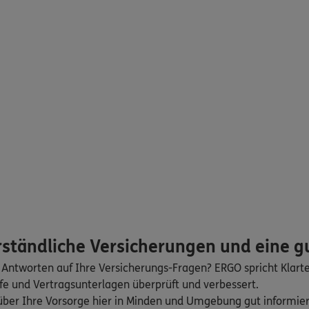
,
32423
Minden
(2.4 km)
n
ERGO
61
Preußisch Oldendorf
n
ERGO
Tünnermann
7
Minden
(3.2 km)
n
ERGO
rständliche Versicherungen und eine g
2423
Minden
(5.1 km)
 Antworten auf Ihre Versicherungs-Fragen? ERGO spricht Klart
n
fe und Vertragsunterlagen überprüft und verbessert.
h über Ihre Vorsorge hier in Minden und Umgebung gut informi
ERGO