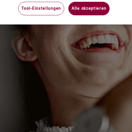
ERGO
d
Tool-Einstellungen
Alle akzeptieren
Rinteln
(14.4 km)
n
ERGO
aupt
Rinteln
(14.4 km)
n
ERGO
Dalanda Diallo
7
Bad Oeynhausen
n
ERGO
iek
hne
(15.1 km)
n