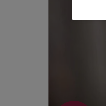
Rene Wedekin
Weserstr. 18
,
31737
Homepage besuche
Claudia Weish
Weserstr. 18
,
31737
Homepage besuche
Ibrahima Sory 
Portablick 25
,
3254
(14.7 km)
Homepage besuche
Stefan Brakens
Ringstr. 1
,
32584
Lö
Homepage besuche