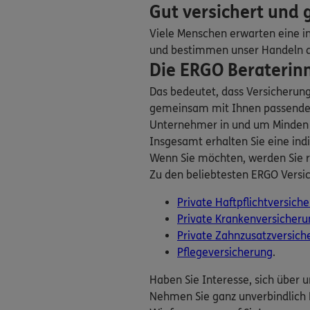
Gut versichert und
Jürgen Seiffert 
Zähringerallee 127
,
Viele Menschen erwarten eine in
Homepage besuche
und bestimmen unser Handeln dan
Die ERGO Beraterinn
5
/5
Das bedeutet, dass Versicherun
Jürgen Seiffert 
gemeinsam mit Ihnen passende V
Eichhornweg 11
,
Ve
Unternehmer in und um Minden wis
Westfalica
Insgesamt erhalten Sie eine indi
(9.5 km)
Wenn Sie möchten, werden Sie r
Homepage besuche
Zu den beliebtesten ERGO Versi
Andre Reek
Private Haftpflichtversich
Private Krankenversicheru
Ravensberger Straß
Westfalica
Private Zahnzusatzversich
(10.9 km)
Pflegeversicherung
.
Homepage besuche
Haben Sie Interesse, sich über 
Nehmen Sie ganz unverbindlich 
Jonathan Kerb