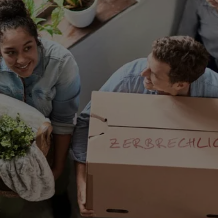
ERGO
32584
Löhne
(18.2 km)
n
ERGO
kenheim
2584
Löhne
(18.8 km)
n
ERGO
er
ESCHOSS
32278
n
ERGO