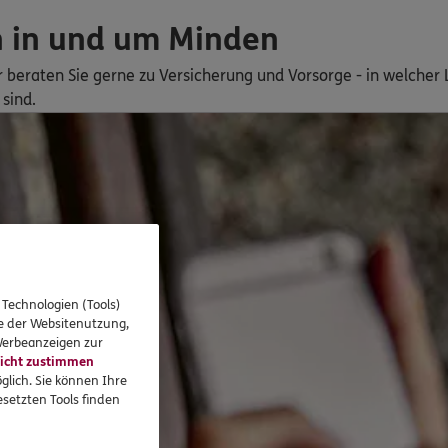
n in und um Minden
ir beraten Sie gerne zu Versicherung und Vorsorge - in welche
sind.
 Technologien (Tools)
se der Websitenutzung,
 Werbeanzeigen zur
icht zustimmen
glich. Sie können Ihre
setzten Tools finden