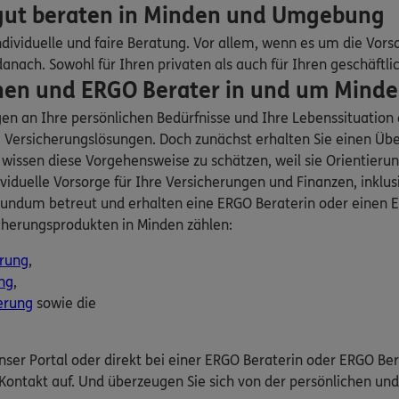
 gut beraten in Minden und Umgebung
e.K.
32425
Minden
(5.1 km)
dividuelle und faire Beratung. Vor allem, wenn es um die Vors
n
ach. Sowohl für Ihren privaten als auch für Ihren geschäftli
en und ERGO Berater in und um Minden 
ERGO
gen an Ihre persönlichen Bedürfnisse und Ihre Lebenssituatio
e.K.
ersicherungslösungen. Doch zunächst erhalten Sie einen Über
ltheim
32457
Porta
sen diese Vorgehensweise zu schätzen, weil sie Orientierung g
viduelle Vorsorge für Ihre Versicherungen und Finanzen, inklu
undum betreut und erhalten eine ERGO Beraterin oder einen ER
n
cherungsprodukten in Minden zählen:
ERGO
erung
,
ng
,
e 176
,
32457
Porta
erung
sowie die
n
unser Portal oder direkt bei einer ERGO Beraterin oder ERGO Be
Kontakt auf. Und überzeugen Sie sich von der persönlichen u
ERGO
er