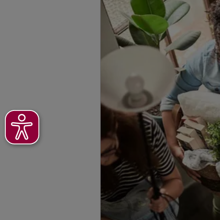
5
/5
Jörg Theunert
Lübbecker Str. 136
,
Homepage besuche
Christian Blan
Lübbecker Str. 7b
,
3
Homepage besuche
Mario Hagemei
Fiemerstr. 80
,
ERDG
Kirchlengern
(22.4 km)
Homepage besuche
5
/5
André Siemers