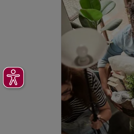
Jennifer Major
Kleine Bergstr. 80
,
H
Völklingen
(12.3 km)
Homepage besuche
Julian Mees
Bergstr. 13
,
66265
H
Homepage besuche
5
/5
Ralf Görgen
Ziegelei 43
,
66352
G
Homepage besuche
Ken Marvin Wer
Lauterbacher Straß
(13.5 km)