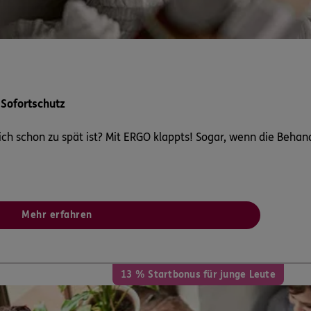
ERGO
Völklingen
(9.7 km)
n
ERGO
86
St. Ingbert
(9.9 km)
 Sofortschutz
n
ch schon zu spät ist? Mit ERGO klappts! Sogar, wenn die Behan
ERGO
86
St. Ingbert
(10.7 km)
n
Mehr erfahren
ERGO
. 6
,
66386
St. Ingbert
13 % Startbonus für junge Leute
n