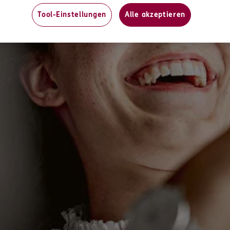
n
Tool-Einstellungen
Alle akzeptieren
ERGO
,
66292
Riegelsberg
n
ERGO
ian
0
Saarbrücken
(9.2 km)
n
5
ERGO
,
66292
Riegelsberg
n