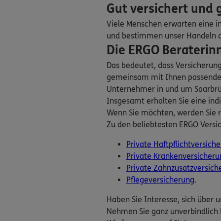
Assekuranz-Ve
Gut versichert und
Rathausplatz 8
,
661
Viele Menschen erwarten eine in
Homepage besuche
und bestimmen unser Handeln dan
Die ERGO Beraterinn
Adriano Carell
Das bedeutet, dass Versicherun
Dudweilerstraße 17
gemeinsam mit Ihnen passende V
(1.1 km)
Unternehmer in und um Saarbrück
Homepage besuche
Insgesamt erhalten Sie eine indi
Wenn Sie möchten, werden Sie r
Rose Tella Nou
Zu den beliebtesten ERGO Versi
Heideweg 11
,
4634
Private Haftpflichtversich
Homepage besuche
Private Krankenversicheru
Private Zahnzusatzversich
5
/5
Pflegeversicherung
.
Sascha Schön
Bahnstr. 3
,
66121
Sa
Haben Sie Interesse, sich über 
Homepage besuche
Nehmen Sie ganz unverbindlich 