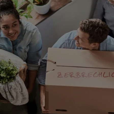
ERGO
aupteingang
66333
n
ERGO
eusweiler
(12.7 km)
n
ERGO
roßrosseln
(13.4 km)
n
ERGO
le
e 27a
,
66333
Völklingen