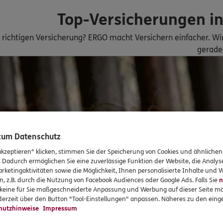
ERGO
r
Top-Versicherungen i
121
Saarbrücken
(4.0 km)
r richtigen Versicherung? ERGO macht Versichern einfacher. W
n
gerade 
ERGO
aarbrücken
(6.6 km)
n
ERGO
66292
Riegelsberg
 zum Datenschutz
akzeptieren" klicken, stimmen Sie der Speicherung von Cookies und ähnlichen
n
. Dadurch ermöglichen Sie eine zuverlässige Funktion der Website, die Analy
rketingaktivitäten sowie die Möglichkeit, Ihnen personalisierte Inhalte und
n, z.B. durch die Nutzung von Facebook Audiences oder Google Ads. Falls Sie
n
5
ERGO
r keine für Sie maßgeschneiderte Anpassung und Werbung auf dieser Seite mö
lo
erzeit über den Button "Tool-Einstellungen" anpassen. Näheres zu den einge
d
,
66292
Riegelsberg
hutzhinweise
Impressum