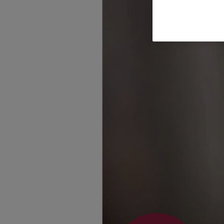
Homepage besuche
Marcel Weber
Saarbrücker Str. 69D
(9.1 km)
Homepage besuche
Alexandra Bast
Sittersweg 15
,
6613
Homepage besuche
4.9
/
Mario Carello
Saarbrücker Str. 69d
(9.3 km)
Homepage besuche