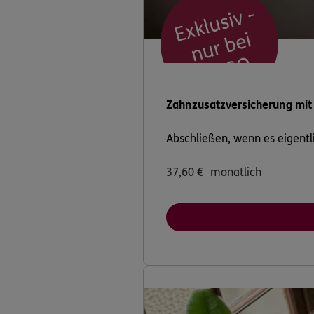
Olaf Woelke
Orionweg 4
,
66333
Homepage besuche
Cedric Rammo
Am Öschweg 9
,
663
Zahnzusatzversicherung mit
Homepage besuche
Abschließen, wenn es eigentli
Jörg Rammo
37,60
€
monatlich
Am Öschweg 9
,
663
Homepage besuche
Jörg Biet
Sebastian-Kneipp-Str
(11.4 km)
Homepage besuche