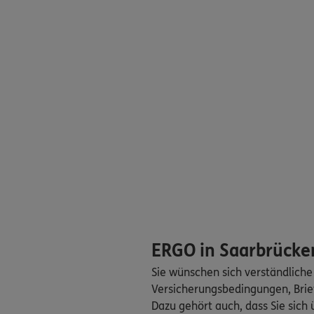
Neumarkt 11
,
6611
Homepage besuche
Charles Nagel
Neumarkt 11
,
6611
Homepage besuche
Patrick Schmit
Neumarkt 11
,
6611
Homepage besuche
Jakob Kneip
Rathausplatz 8
,
661
ERGO in Saarbrücke
Homepage besuche
Sie wünschen sich verständliche
Versicherungsbedingungen, Brie
GF Michael Bla
Dazu gehört auch, dass Sie sic