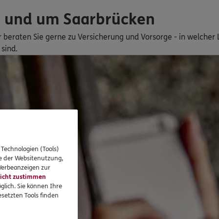
n und um Saarbrücken
ir beraten Sie gerne zu Versicherung und Vorsorge - in welche
sind.
 Technologien (Tools)
se der Websitenutzung,
 Werbeanzeigen zur
icht zustimmen
glich. Sie können Ihre
setzten Tools finden