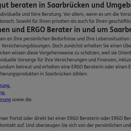
rmittlung GmbH
 gut beraten in Saarbrücken und Umge
11
Saarbrücken
(0.8 km)
dividuelle und faire Beratung. Vor allem, wenn es um die Vors
n
ach. Sowohl für Ihren privaten als auch für Ihren geschäftli
en und ERGO Berater in und um Saarbrü
ERGO
o
gen an Ihre persönlichen Bedürfnisse und Ihre Lebenssituatio
,
66111
Saarbrücken
ersicherungslösungen. Doch zunächst erhalten Sie einen Über
en wissen diese Vorgehensweise zu schätzen, weil sie Orientier
n
viduelle Vorsorge für Ihre Versicherungen und Finanzen, inklu
undum betreut und erhalten eine ERGO Beraterin oder einen ER
ERGO
nga
cherungsprodukten in Saarbrücken zählen:
8
Raesfeld
(1.0 km)
erung
n
,
ng
,
erung
sowie die
ERGO
arbrücken
(3.9 km)
unser Portal oder direkt bei einer ERGO Beraterin oder ERGO Be
n
Kontakt auf. Und überzeugen Sie sich von der persönlichen u