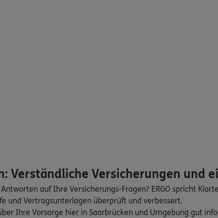
7
Saarbrücken
(0.3 km)
n
ERGO
7
Saarbrücken
(0.3 km)
n
ERGO
z
7
Saarbrücken
(0.3 km)
n
ERGO
11
Saarbrücken
(0.8 km)
n: Verständliche Versicherungen und e
n
 Antworten auf Ihre Versicherungs-Fragen? ERGO spricht Klart
fe und Vertragsunterlagen überprüft und verbessert.
ERGO
ser MB
h über Ihre Vorsorge hier in Saarbrücken und Umgebung gut in