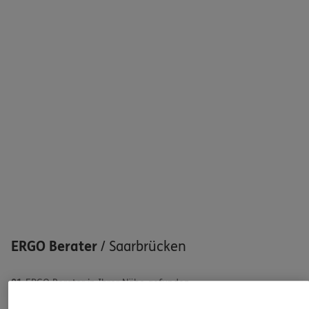
Sehen Sie auf einen Blick Ihre Versicherungen bei ERGO,
dem ERGO Rechtsschutz und der DKV.
Zum Kundenportal
Schaden oder Leistungsfall melden
Bequem online oder telefonisch
Rechnung einreichen
ERGO Berater
/
Saarbrücken
91
ERGO Berater in Ihrer Nähe gefunden