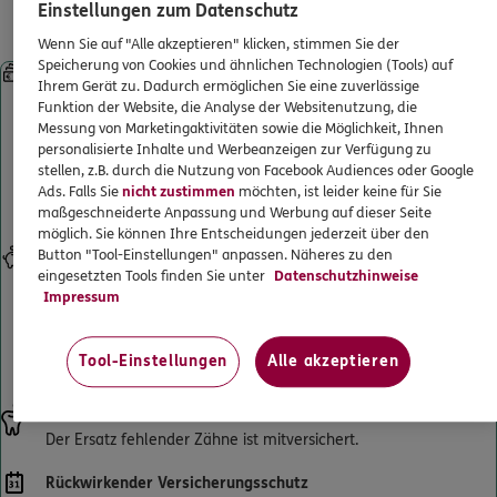
Leistungen für gesetzlich
Einstellungen zum Datenschutz
ERGO
Maximilian Baltes
ERGO Berater finden
Krankenversicherte
Wenn Sie auf "Alle akzeptieren" klicken, stimmen Sie der
Neumarkt 11
,
66117
Saarbrücken
(0.3 km)
Kundenportal Log-in
Speicherung von Cookies und ähnlichen Technologien (Tools) auf
Sofortleistung bei Kronen, Brücken, implantatgetragenem
Homepage besuchen
Ihrem Gerät zu. Dadurch ermöglichen Sie eine zuverlässige
Zahnersatz und Prothesen
Funktion der Website, die Analyse der Websitenutzung, die
Starke Leistungen ab Beginn – ohne Wartezeiten. Selbst wenn
Messung von Marketingaktivitäten sowie die Möglichkeit, Ihnen
ERGO
Charles Nagel
Sie schon beim Zahnarzt waren und einen Heil- und Kostenplan
personalisierte Inhalte und Werbeanzeigen zur Verfügung zu
haben. Und sogar, wenn die Behandlung schon begonnen hat.
Neumarkt 11
,
66117
Saarbrücken
(0.3 km)
stellen, z.B. durch die Nutzung von Facebook Audiences oder Google
Künftige Zahnersatzbehandlungen sind selbstverständlich
Ads. Falls Sie
nicht zustimmen
möchten, ist leider keine für Sie
Homepage besuchen
mitversichert.
maßgeschneiderte Anpassung und Werbung auf dieser Seite
möglich. Sie können Ihre Entscheidungen jederzeit über den
ERGO
Patrick Schmitz
Button "Tool-Einstellungen" anpassen. Näheres zu den
Eigenanteil senken
eingesetzten Tools finden Sie unter
Datenschutzhinweise
Verdoppelt den Festzuschuss Ihrer gesetzlichen Krankenkasse
Neumarkt 11
,
66117
Saarbrücken
(0.3 km)
Impressum
für Zahnersatz bis maximal 100 % der erstattungsfähigen
Homepage besuchen
Gesamtrechnung. So wird Ihr Eigenanteil an der
Zahnarztrechnung deutlich reduziert und sinkt bestenfalls auf 0
Tool-Einstellungen
Alle akzeptieren
€.
ERGO
Jakob Kneip
Rathausplatz 8
,
66111
Saarbrücken
(0.8 km)
Ersatz fehlender Zähne
Homepage besuchen
Der Ersatz fehlender Zähne ist mitversichert.
Rückwirkender Versicherungsschutz
ERGO