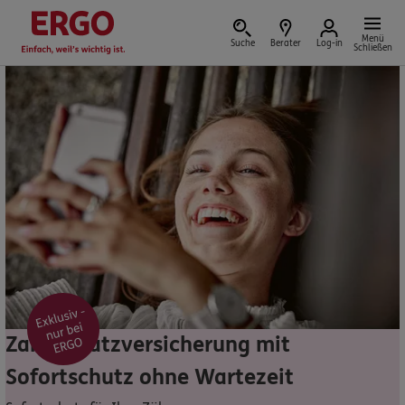
Menü
Suche
Berater
Log-in
Schließen
Versicherung vor Ort
Schaden oder Leistungsfall melden
Bequem online oder telefonisch
Rechnung einreichen
Zahnzusatzversicherung mit
Sofortschutz ohne Wartezeit