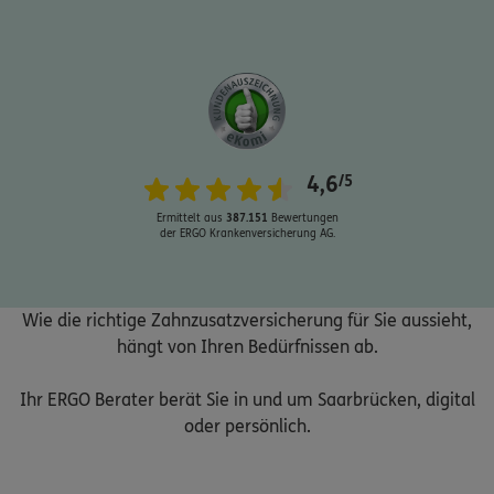
Schaden oder Leistungsfall melden
4,6
/5
Bequem online oder telefonisch
Ermittelt aus
387.151
Bewertungen
der ERGO Krankenversicherung AG.
Rechnung einreichen
Wie die richtige Zahnzusatzversicherung für Sie aussieht,
Kontakt
hängt von Ihren Bedürfnissen ab.
Ihr ERGO Berater berät Sie in und um Saarbrücken, digital
oder persönlich.
Meine Versicherungen