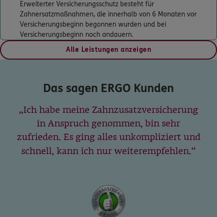
GF Michael Blaser MB Assekuranz-
Erweiterter Versicherungsschutz besteht für
Vermittlung GmbH
Zahnersatzmaßnahmen, die innerhalb von 6 Monaten vor
Versicherungsbeginn begonnen wurden und bei
Rathausplatz 8
,
66111
Saarbrücken
(0.8 km)
Versicherungsbeginn noch andauern.
Homepage besuchen
Alle Leistungen anzeigen
ERGO
Adriano Carello
Dudweilerstraße 17
,
66111
Saarbrücken
(1.1 km)
Das sagen ERGO Kunden
Homepage besuchen
Ich habe meine Zahnzusatzversicherung
ERGO
Rose Tella Nounga
in Anspruch genommen, bin sehr
Heideweg 11
,
46348
Raesfeld
(1.0 km)
zufrieden. Es ging alles unkompliziert und
Homepage besuchen
schnell, kann ich nur weiterempfehlen.
5
/5
ERGO
Sascha Schön
Bahnstr. 3
,
66121
Saarbrücken
(3.9 km)
Homepage besuchen