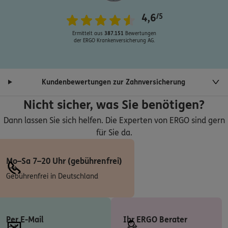
ERGO
Manfred Weber
4,6
/5
Memeler Str. 59
,
66121
Saarbrücken
(4.0 km)
Ermittelt aus
387.151
Bewertungen
der ERGO Krankenversicherung AG.
Homepage besuchen
ERGO
Tina Spagnolo
Kundenbewertungen zur Zahnversicherung
Kreisstr. 75
,
66127
Saarbrücken
(6.6 km)
Homepage besuchen
Nicht sicher, was Sie benötigen?
Dann lassen Sie sich helfen. Die Experten von ERGO sind gern
ERGO
Kay Marzeion
für Sie da.
Untere Schulstr. 11
,
66292
Riegelsberg
(8.8 km)
Homepage besuchen
Mo–Sa 7–20 Uhr (gebührenfrei)
Gebührenfrei in Deutschland
4.9
/5
ERGO
Emanuele Carello
Saarbrücker Str. 69 d
,
66292
Riegelsberg
(9.1 km)
Homepage besuchen
Per E-Mail
Ihr ERGO Berater