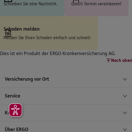
Schreiben Sie eine Nachricht.
Gleich Termin vereinbaren!
ERGO
Marcel Weber
Saarbrücker Str. 69D
,
66292
Riegelsberg
(9.1 km)
Homepage besuchen
Schaden melden
Melden Sie Ihren Schaden einfach und schnell:
ERGO
Alexandra Bastian
Sittersweg 15
,
66130
Saarbrücken
(9.2 km)
Dies ist ein Produkt der ERGO Krankenversicherung AG.
Homepage besuchen
Nach oben
4.9
/5
ERGO
Versicherung vor Ort
Mario Carello
Saarbrücker Str. 69d
,
66292
Riegelsberg
(9.3 km)
Homepage besuchen
Service
ERGO
Olaf Woelke
Kontakt
Orionweg 4
,
66333
Völklingen
(9.7 km)
Homepage besuchen
Über ERGO