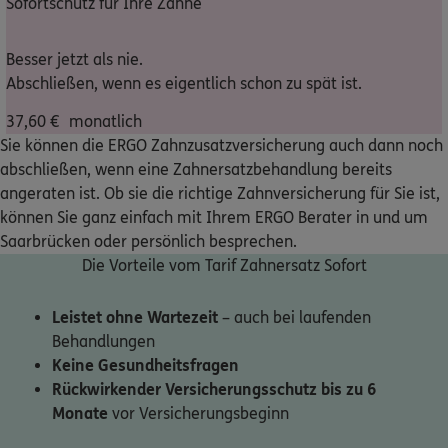
Sofortschutz für Ihre Zähne
Nicht sicher, was Sie benötigen?
Besser jetzt als nie.
Abschließen, wenn es eigentlich schon zu spät ist.
Dann lassen Sie sich helfen.
37,60
€
monatlich
Sie können die ERGO Zahnzusatzversicherung auch dann noch
Bequem online oder telefonisch
abschließen, wenn eine Zahnersatzbehandlung bereits
angeraten ist. Ob sie die richtige Zahnversicherung für Sie ist,
können Sie ganz einfach mit Ihrem ERGO Berater in und um
Service
Saarbrücken oder persönlich besprechen.
Die Vorteile vom Tarif Zahnersatz Sofort
Leistet ohne Wartezeit
– auch bei laufenden
Meine Versicherungen
Behandlungen
Keine Gesundheitsfragen
Sehen Sie auf einen Blick Ihre Versicherungen bei ERGO,
Rückwirkender Versicherungsschutz bis zu 6
dem ERGO Rechtsschutz und der DKV.
Monate
vor Versicherungsbeginn
Zum Kundenportal