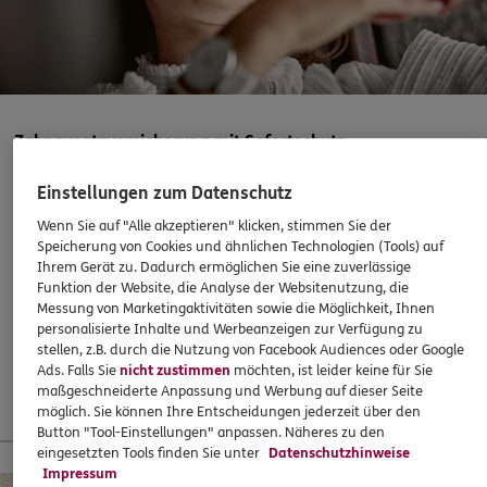
Laagbergstr. 1
,
38440
Wolfsburg
(24.8 km)
Homepage besuchen
4.7
/5
ERGO
Mario Peter
Zahnzusatzversicherung mit Sofortschutz
Schützenplatz 18
,
38259
Salzgitter
(25.5 km)
Homepage besuchen
Einstellungen zum Datenschutz
Abschließen, wenn es eigentlich schon zu spät ist? Mit
ERGO klappts! Sogar, wenn die Behandlung bereits
Wenn Sie auf "Alle akzeptieren" klicken, stimmen Sie der
ERGO
Ronald Wenzel
begonnen hat. Oder ein Heil- und Kostenplan vorliegt –
Speicherung von Cookies und ähnlichen Technologien (Tools) auf
Lahweg 2
,
31241
Ilsede
(25.7 km)
Ihrem Gerät zu. Dadurch ermöglichen Sie eine zuverlässige
super!
Funktion der Website, die Analyse der Websitenutzung, die
Homepage besuchen
Messung von Marketingaktivitäten sowie die Möglichkeit, Ihnen
37,60
€
monatlich
personalisierte Inhalte und Werbeanzeigen zur Verfügung zu
ERGO
Christian Evers
stellen, z.B. durch die Nutzung von Facebook Audiences oder Google
Ads. Falls Sie
nicht zustimmen
möchten, ist leider keine für Sie
Porschestr. 35 a
,
38440
Wolfsburg
(25.8 km)
Mehr erfahren
maßgeschneiderte Anpassung und Werbung auf dieser Seite
Homepage besuchen
möglich. Sie können Ihre Entscheidungen jederzeit über den
Button "Tool-Einstellungen" anpassen. Näheres zu den
eingesetzten Tools finden Sie unter
Datenschutzhinweise
13 % Startbonus für junge Leute
ERGO
Heiko Hübner
Impressum