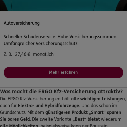
4.9
/5
ERGO
Joachim Taeschner
Autoversicherung
Hackelkamp 3
,
Gewerbegebiet Harlingerode
"Nord"
38667
Bad Harzburg
Schneller Schadenservice. Hohe Versicherungssummen.
(38.4 km)
Umfangreicher Versicherungsschutz.
Homepage besuchen
Z. B.
27,46
€
monatlich
ERGO
Tim Taeschner
Hackelkamp 3
,
38667
Bad Harzburg
(38.4 km)
Mehr erfahren
Homepage besuchen
Was macht die ERGO Kfz-Versicherung attraktiv?
ERGO
Tamer Ertop
Die ERGO Kfz-Versicherung enthält
alle wichtigen Leistungen
,
Ehrlicher Str. 26 a
,
31135
Hildesheim
(38.5 km)
auch für
Elektro- und Hybridfahrzeuge
. Und das schon im
Homepage besuchen
Grundschutz. Mit dem
günstigeren Produkt „Smart“
sparen
Sie bares Geld
. Die zweite Variante
„Best“ bietet
wiederum
ERGO
Ann-Christin Bettels
alle Möglichkeiten
, beispielsweise kann der Baustein