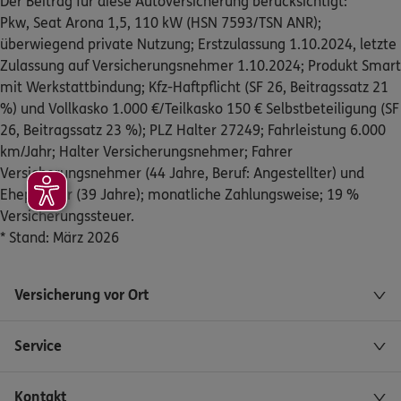
Der Beitrag für diese Autoversicherung berücksichtigt:
Homepage besuchen
Pkw, Seat Arona 1,5, 110 kW (HSN 7593/TSN ANR);
überwiegend private Nutzung; Erstzulassung 1.10.2024, letzte
Zulassung auf Versicherungsnehmer 1.10.2024; Produkt Smart
ERGO
Ralf Böttcher
mit Werkstattbindung; Kfz-Haftpflicht (SF 26, Beitragssatz 21
Dammstr. 14
,
31134
Hildesheim
(41.1 km)
%) und Vollkasko 1.000 €/Teilkasko 150 € Selbstbeteiligung (SF
Homepage besuchen
26, Beitragssatz 23 %); PLZ Halter 27249; Fahrleistung 6.000
km/Jahr; Halter Versicherungsnehmer; Fahrer
ERGO
Joachim Grützmann
Versicherungsnehmer (44 Jahre, Beruf: Angestellter) und
Oberstraße 14
,
31162
Bad Salzdetfurth
(41.4 km)
Ehepartner (39 Jahre); monatliche Zahlungsweise; 19 %
Homepage besuchen
Versicherungssteuer.
* Stand: März 2026
ERGO
Frank Schulze
Alfelder Str. 110
,
31139
Hildesheim
(41.5 km)
Versicherung vor Ort
Homepage besuchen
Service
ERGO
Cordula Dittrich
Sylter Str. 2 (Postanschrift)
,
(nur Postanschrift)
Kontakt