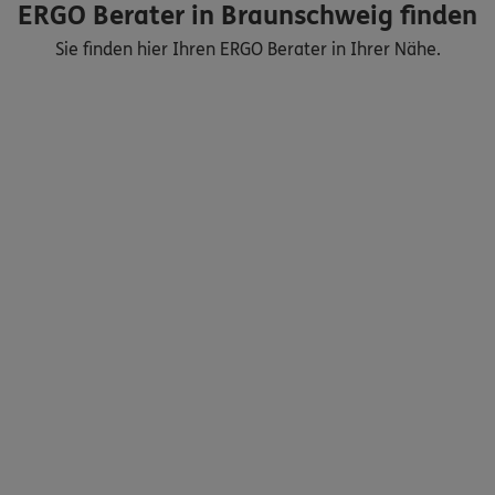
ERGO Berater in Braunschweig finden
Sie finden hier Ihren ERGO Berater in Ihrer Nähe.
Nicht sicher, was Sie benötigen?
Dann lassen Sie sich helfen.
Bequem online oder telefonisch
Service
Meine Versicherungen
Sehen Sie auf einen Blick Ihre Versicherungen bei ERGO,
dem ERGO Rechtsschutz und der DKV.
Zum Kundenportal