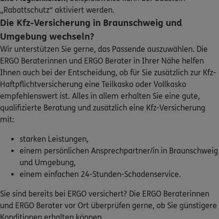
Bavenstedter Str. 82
,
31135
Hildesheim
(38.6 km)
„Rabattschutz“ aktiviert werden.
Homepage besuchen
Die Kfz-Versicherung in Braunschweig und
Umgebung wechseln?
ERGO
Danny Fernekohl
Wir unterstützen Sie gerne, das Passende auszuwählen. Die
Bavenstedter str. 82
,
31135
Hildesheim
(38.6 km)
ERGO Beraterinnen und ERGO Berater in Ihrer Nähe helfen
Homepage besuchen
Ihnen auch bei der Entscheidung, ob für Sie zusätzlich zur Kfz-
Haftpflichtversicherung eine Teilkasko oder Vollkasko
empfehlenswert ist. Alles in allem erhalten Sie eine gute,
ERGO
Anna Jurran
qualifizierte Beratung und zusätzlich eine Kfz-Versicherung
Bavenstedter Str. 82
,
31135
Hildesheim
(38.6 km)
mit:
Homepage besuchen
starken Leistungen,
ERGO
Torben Schepelmann
einem persönlichen Ansprechpartner/in in Braunschweig
und Umgebung,
Bavenstedter Str. 82
,
31135
Hildesheim
(38.6 km)
einem einfachen 24-Stunden-Schadenservice.
Homepage besuchen
Sie sind bereits bei ERGO versichert? Die ERGO Beraterinnen
ERGO
Johannes Wagner
und ERGO Berater vor Ort überprüfen gerne, ob Sie günstigere
Konditionen erhalten können.
Bavenstedter Str.82
,
31135
Hildesheim
(38.6 km)