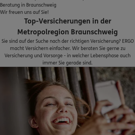
Homepage besuchen
Beratung in Braunschweig
Wir freuen uns auf Sie!
ERGO
Marvin Dröge
Top-Versicherungen in der
Isenbütteler Weg 43a
,
38518
Gifhorn
(22.8 km)
Metropolregion Braunschweig
Homepage besuchen
Sie sind auf der Suche nach der richtigen Versicherung? ERGO
macht Versichern einfacher. Wir beraten Sie gerne zu
5
/5
ERGO
Versicherung und Vorsorge - in welcher Lebensphase auch
Michael Harbig
immer Sie gerade sind.
Isenbütteler Weg 43a
,
38518
Gifhorn
(22.8 km)
Homepage besuchen
ERGO
Thierry Mahirwe
Erlenkamp 19 a
,
38518
Gifhorn
(24.1 km)
Homepage besuchen
4.8
/5
ERGO
Olaf Mitschke