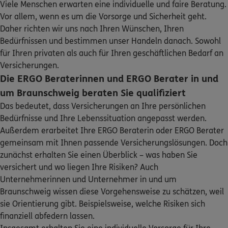
Viele Menschen erwarten eine individuelle und faire Beratung.
Sehen Sie auf einen Blick Ihre Versicherungen bei ERGO,
Vor allem, wenn es um die Vorsorge und Sicherheit geht.
ERGO
Roman Fehlig
dem ERGO Rechtsschutz und der DKV.
Daher richten wir uns nach Ihren Wünschen, Ihren
Lindenbergplatz 13
,
38126
Braunschweig
(3.3 km)
Bedürfnissen und bestimmen unser Handeln danach. Sowohl
Homepage besuchen
Zum Kundenportal
für Ihren privaten als auch für Ihren geschäftlichen Bedarf an
Versicherungen.
5
/5
ERGO
Die ERGO Beraterinnen und ERGO Berater in und
Daniel Kraus
um Braunschweig beraten Sie qualifiziert
Görlitzstr. 4
,
38124
Braunschweig
(3.5 km)
Das bedeutet, dass Versicherungen an Ihre persönlichen
Homepage besuchen
Bedürfnisse und Ihre Lebenssituation angepasst werden.
Schaden oder Leistungsfall melden
Außerdem erarbeitet Ihre ERGO Beraterin oder ERGO Berater
ERGO
Gordon Niens
gemeinsam mit Ihnen passende Versicherungslösungen. Doch
Bequem online oder telefonisch
Görlitzstr. 4
,
38124
Braunschweig
(3.5 km)
zunächst erhalten Sie einen Überblick – was haben Sie
Homepage besuchen
versichert und wo liegen Ihre Risiken? Auch
Rechnung einreichen
Unternehmerinnen und Unternehmer in und um
Braunschweig wissen diese Vorgehensweise zu schätzen, weil
ERGO
Axel Bachmann
sie Orientierung gibt. Beispielsweise, welche Risiken sich
Grüner Platz 30
,
1. OG
38302
Wolfenbüttel
finanziell abfedern lassen.
(10.4 km)