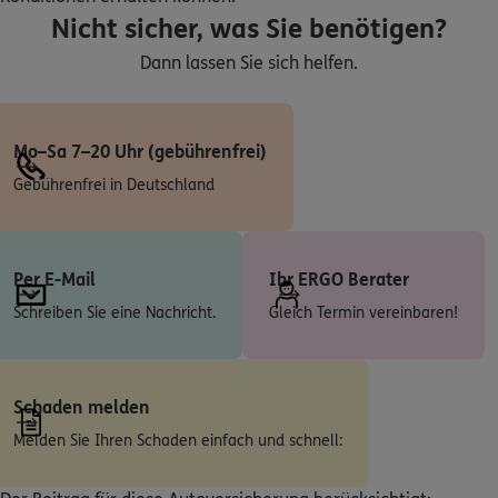
Homepage besuchen
Nicht sicher, was Sie benötigen?
Dann lassen Sie sich helfen.
4.9
/5
ERGO
Christian Dawideit
Marktstr. 4
,
31275
Lehrte
(39.0 km)
Mo–Sa 7–20 Uhr (gebührenfrei)
Homepage besuchen
Gebührenfrei in Deutschland
ERGO
Rene Wedekind
Beerbuschweg 6
,
31303
Burgdorf
(39.3 km)
Per E-Mail
Ihr ERGO Berater
Homepage besuchen
Schreiben Sie eine Nachricht.
Gleich Termin vereinbaren!
ERGO
Paul Jis
Klaus-Groth-Weg 16
,
31303
Burgdorf
(39.4 km)
Homepage besuchen
Schaden melden
Melden Sie Ihren Schaden einfach und schnell:
ERGO
Ann-Christin Bettels
Wollenweberstr. 7
,
31134
Hildesheim
(40.6 km)