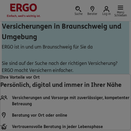
Menü
Suche
Berater
Log-in
Schließen
Versicherungen in Braunschweig und
Umgebung
Versicherung vor Ort
ERGO ist in und um Braunschweig für Sie da
Sie sind auf der Suche nach der richtigen Versicherung?
ERGO macht Versichern einfacher.
Schaden oder Leistungsfall melden
Ihre Vorteile vor Ort
Persönlich, digital und immer in Ihrer Nähe
Bequem online oder telefonisch
Versicherungen und Vorsorge mit zuverlässiger, kompetenter
Rechnung einreichen
Betreuung
Beratung vor Ort oder online
Vertrauensvolle Beratung in jeder Lebensphase