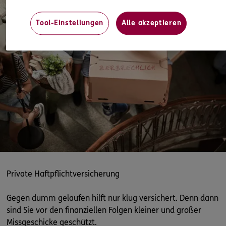
Porschestraße 35 a
,
38440
Wolfsburg
(25.8 km)
Homepage besuchen
Tool-Einstellungen
Alle akzeptieren
5
/5
ERGO
Eckhard Nonnewitz
Zimmerplatz 1
,
Hohenhameln
31249
Hohenhameln
(30.7 km)
Homepage besuchen
ERGO
Johannes Wagner
Flachsrotten 6
,
31249
Hohenhameln
(31.3 km)
Homepage besuchen
Private Haftpflichtversicherung
ERGO
Melanie Heckelt
Gegen dumm gelaufen hilft nur klug versichert. Denn dann
Holzberg 3
,
38350
Helmstedt
(33.5 km)
sind Sie vor den finanziellen Folgen kleiner und großer
Homepage besuchen
Missgeschicke geschützt.