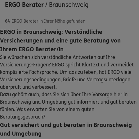
ERGO Berater
/
Braunschweig
64
ERGO Berater in Ihrer Nähe gefunden
ERGO in Braunschweig: Verständliche
ERGO
Kathrin Brückner
Versicherungen und eine gute Beratung von
Schaden oder Leistungsfall melden
Hinter Liebfrauen 9-10
,
38100
Braunschweig
Ihrem ERGO Berater/in
(0.3 km)
Sie wünschen sich verständliche Antworten auf Ihre
Homepage besuchen
Bequem online oder telefonisch
Versicherungs-Fragen? ERGO spricht Klartext und vermeidet
komplizierte Fachsprache. Um das zu leben, hat ERGO viele
Rechnung einreichen
5
/5
ERGO
Versicherungsbedingungen, Briefe und Vertragsunterlagen
Oliver Haupt
überprüft und verbessert.
Lange Str. 35
,
38100
Braunschweig
(0.8 km)
Dazu gehört auch, dass Sie sich über Ihre Vorsorge hier in
Kontakt
Homepage besuchen
Braunschweig und Umgebung gut informiert und gut beraten
fühlen. Was erwarten Sie von einem guten
ERGO
Beratungsgespräch?
Dietmar Laske
Gut versichert und gut beraten in Braunschweig
Hamburger Str. 32
,
38114
Braunschweig
(2.1 km)
Meine Versicherungen
und Umgebung
Homepage besuchen