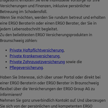
Insgesamt erhalten Sie eine individuelle Vorsorge für Ihre
Homepage besuchen
ERGO Berater finden
Versicherungen und Finanzen, inklusive persönlicher
Betreuung im Schadensfall.
Kundenportal Log-in
ERGO
Max Klimenko
Wenn Sie möchten, werden Sie rundum betreut und erhalten
Grüner Platz 30
,
38302
Wolfenbüttel
(10.4 km)
eine ERGO Beraterin oder einen ERGO Berater, der Sie in
Homepage besuchen
jedem Lebensabschnitt begleitet.
Zu den beliebtesten ERGO Versicherungsprodukten in
ERGO
Dennis Lasar
Braunschweig zählen:
Grüner Platz 30
,
38302
Wolfenbüttel
(10.4 km)
Private Haftpflichtversicherung
,
Homepage besuchen
Private Krankenversicherung
,
Private Zahnzusatzversicherung
sowie die
ERGO
Torsten Kugelmann
Pflegeversicherung
.
Am Silberkamp 1
,
31224
Peine
(20.7 km)
Haben Sie Interesse, sich über unser Portal oder direkt bei
Homepage besuchen
einer ERGO Beraterin oder ERGO Berater in Braunschweig
flexibel über die Versicherungen der ERGO Group AG zu
ERGO
Sascha Leiste-Röhrig
informieren?
An der Zuckerfabrik 2a/2b
,
38442
Wolfsburg
Nehmen Sie ganz unverbindlich Kontakt auf. Und überzeugen
(22.4 km)
Sie sich von der persönlichen und kompetenten ERGO