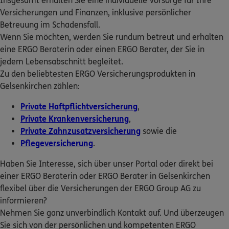
Insgesamt erhalten Sie eine individuelle Vorsorge für Ihre
Homepage besuchen
ERGO Berater finden
Versicherungen und Finanzen, inklusive persönlicher
Betreuung im Schadensfall.
Kundenportal Log-in
ERGO
Fahad Al Assaf
Wenn Sie möchten, werden Sie rundum betreut und erhalten
Bochumer Str. 111
,
44866
Bochum
(6.5 km)
eine ERGO Beraterin oder einen ERGO Berater, der Sie in
Homepage besuchen
jedem Lebensabschnitt begleitet.
Zu den beliebtesten ERGO Versicherungsprodukten in
ERGO
Gelsenkirchen zählen:
Michael Gerke
Gräftenhof 9
,
45891
Gelsenkirchen
(6.4 km)
Private Haftpflichtversicherung
,
Homepage besuchen
Private Krankenversicherung
,
Private Zahnzusatzversicherung
sowie die
5
/5
ERGO
Pflegeversicherung
.
Jowea OHG
Haben Sie Interesse, sich über unser Portal oder direkt bei
Am Lichtbogen 36
,
45141
Essen
(7.4 km)
einer ERGO Beraterin oder ERGO Berater in Gelsenkirchen
Homepage besuchen
flexibel über die Versicherungen der ERGO Group AG zu
informieren?
5
/5
ERGO
Nehmen Sie ganz unverbindlich Kontakt auf. Und überzeugen
Sebastian Sondermann
Sie sich von der persönlichen und kompetenten ERGO