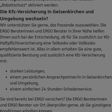
ERGO
Detlef Radtke
„Rabattschutz“ aktiviert werden.
Die Kfz-Versicherung in Gelsenkirchen und
Feldstr. 73
,
45699
Herten
(10.8 km)
Homepage besuchen
Umgebung wechseln?
Wir unterstützen Sie gerne, das Passende auszuwählen. Die
ERGO
ERGO Beraterinnen und ERGO Berater in Ihrer Nähe helfen
Maximilian Reinhardt
Ihnen auch bei der Entscheidung, ob für Sie zusätzlich zur Kfz-
Nikolaus-Groß-Str. 8
,
46240
Bottrop
(10.8 km)
Haftpflichtversicherung eine Teilkasko oder Vollkasko
Homepage besuchen
empfehlenswert ist. Alles in allem erhalten Sie eine gute,
qualifizierte Beratung und zusätzlich eine Kfz-Versicherung
ERGO
Regionaldirektion Essen
mit:
Bredeneyer Str. 2 b
,
45133
Essen
(11.2 km)
starken Leistungen,
Homepage besuchen
einem persönlichen Ansprechpartner/in in Gelsenkirchen
und Umgebung,
ERGO
Deniz Kurc
einem einfachen 24-Stunden-Schadenservice.
Wittener Str. 104
,
44789
Bochum
(11.3 km)
Homepage besuchen
Sie sind bereits bei ERGO versichert? Die ERGO Beraterinnen
und ERGO Berater vor Ort überprüfen gerne, ob Sie günstigere
Konditionen erhalten können.
ERGO