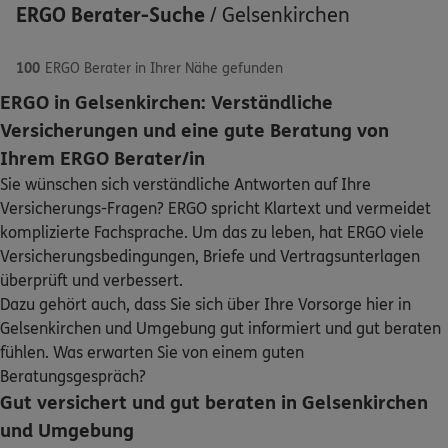
ERGO Berater-Suche
/
Gelsenkirchen
100
ERGO Berater in Ihrer Nähe gefunden
ERGO in Gelsenkirchen: Verständliche
5
/5
ERGO
Versicherungen und eine gute Beratung von
Jürgen Przybylski
Schaden oder Leistungsfall melden
Ihrem ERGO Berater/in
Von-Oven-Str. 17
,
45879
Gelsenkirchen
(1.0 km)
Sie wünschen sich verständliche Antworten auf Ihre
Bequem online oder telefonisch
Homepage besuchen
Versicherungs-Fragen? ERGO spricht Klartext und vermeidet
komplizierte Fachsprache. Um das zu leben, hat ERGO viele
Rechnung einreichen
ERGO
Hakan Karagöz
Versicherungsbedingungen, Briefe und Vertragsunterlagen
Wiehagen 1-9
,
45879
Gelsenkirchen
(1.7 km)
überprüft und verbessert.
Homepage besuchen
Dazu gehört auch, dass Sie sich über Ihre Vorsorge hier in
Kontakt
Gelsenkirchen und Umgebung gut informiert und gut beraten
fühlen. Was erwarten Sie von einem guten
ERGO
Halil Ibrahim Yildiz
Beratungsgespräch?
Wiehagen 1-9
,
45879
Gelsenkirchen
(1.7 km)
Gut versichert und gut beraten in Gelsenkirchen
Homepage besuchen
Meine Versicherungen
und Umgebung