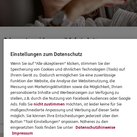
Ewaldstr. 24
,
45892
Gelsenkirchen
(8.0 km)
Homepage besuchen
ERGO
Joy Omo
Wiesenstr. 5
,
45128
Essen
(8.3 km)
Zahnzusatzversicherung mit Sofortschutz
Homepage besuchen
Einstellungen zum Datenschutz
Abschließen, wenn es eigentlich schon zu spät ist? Mit
ERGO
Olaf Hohmann
ERGO klappts! Sogar, wenn die Behandlung bereits
Wenn Sie auf "Alle akzeptieren" klicken, stimmen Sie der
Wiedfeldtstraße 66
,
45133
Essen
(9.1 km)
begonnen hat. Oder ein Heil- und Kostenplan vorliegt –
Speicherung von Cookies und ähnlichen Technologien (Tools) auf
Ihrem Gerät zu. Dadurch ermöglichen Sie eine zuverlässige
Homepage besuchen
super!
Funktion der Website, die Analyse der Websitenutzung, die
Messung von Marketingaktivitäten sowie die Möglichkeit, Ihnen
37,60
€
monatlich
ERGO
personalisierte Inhalte und Werbeanzeigen zur Verfügung zu
Yousif Younis
stellen, z.B. durch die Nutzung von Facebook Audiences oder Google
Kaninenberghöhe 8
,
45136
Essen
(9.2 km)
Ads. Falls Sie
nicht zustimmen
möchten, ist leider keine für Sie
Mehr erfahren
Homepage besuchen
maßgeschneiderte Anpassung und Werbung auf dieser Seite
möglich. Sie können Ihre Entscheidungen jederzeit über den
Button "Tool-Einstellungen" anpassen. Näheres zu den
ERGO
Mutan Muthreja
eingesetzten Tools finden Sie unter
Datenschutzhinweise
13 % Startbonus für junge Leute
Impressum
Wiedfeldtstraße 66
,
45133
Essen
(9.4 km)