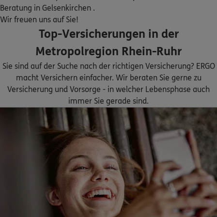
Flachsmarkt 1
,
45127
Essen
(7.4 km)
Beratung in Gelsenkirchen .
Homepage besuchen
Wir freuen uns auf Sie!
Top-Versicherungen in der
ERGO
Stefan Große-Segerath
Metropolregion Rhein-Ruhr
Kurfürstenstr. 19
,
45138
Essen
(7.5 km)
Sie sind auf der Suche nach der richtigen Versicherung? ERGO
Homepage besuchen
macht Versichern einfacher. Wir beraten Sie gerne zu
Versicherung und Vorsorge - in welcher Lebensphase auch
ERGO
Sven Höppner
immer Sie gerade sind.
Selmastraße 16
,
45127
Essen
(8.1 km)
Homepage besuchen
ERGO
Baris Kayadelen
Wiedfeldstraße 66
,
45133
Essen
(8.1 km)
Homepage besuchen
5
/5
ERGO
Bernd Wirtz