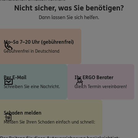
Roland Bruns
Nicht sicher, was Sie benötigen?
Gluckstr. 46
,
45966
Gladbeck
(11.4 km)
Homepage besuchen
Dann lassen Sie sich helfen.
4.9
/5
ERGO
Stefan Winking
Mo–Sa 7–20 Uhr (gebührenfrei)
Wittener Str. 116
,
44789
Bochum
(11.4 km)
Gebührenfrei in Deutschland
Homepage besuchen
ERGO
Michael Brokopf
Per E-Mail
Ihr ERGO Berater
Wiedfeldtstr. 66
,
45133
Essen
(11.5 km)
Schreiben Sie eine Nachricht.
Gleich Termin vereinbaren!
Homepage besuchen
ERGO
Eckart Görss
Schaden melden
Wiedfeldtstr. 66
,
45133
Essen
(11.5 km)
Melden Sie Ihren Schaden einfach und schnell:
Homepage besuchen