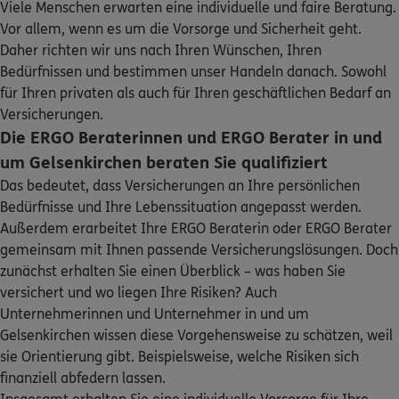
Viele Menschen erwarten eine individuelle und faire Beratung.
ERGO
Hans-Jörg Küper
Sehen Sie auf einen Blick Ihre Versicherungen bei ERGO,
Vor allem, wenn es um die Vorsorge und Sicherheit geht.
dem ERGO Rechtsschutz und der DKV.
Karl-Meyer-Str. 57
,
45884
Gelsenkirchen
(2.2 km)
Daher richten wir uns nach Ihren Wünschen, Ihren
Homepage besuchen
Bedürfnissen und bestimmen unser Handeln danach. Sowohl
Zum Kundenportal
für Ihren privaten als auch für Ihren geschäftlichen Bedarf an
4.9
/5
ERGO
Versicherungen.
Siegmar Bieber
Die ERGO Beraterinnen und ERGO Berater in und
Erigasse 5
,
45891
Gelsenkirchen
(4.8 km)
um Gelsenkirchen beraten Sie qualifiziert
Homepage besuchen
Das bedeutet, dass Versicherungen an Ihre persönlichen
Bedürfnisse und Ihre Lebenssituation angepasst werden.
Schaden oder Leistungsfall melden
5
/5
ERGO
Außerdem erarbeitet Ihre ERGO Beraterin oder ERGO Berater
Kirsten Hambloch
gemeinsam mit Ihnen passende Versicherungslösungen. Doch
Bequem online oder telefonisch
Westenfelder Str. 130
,
44867
Bochum
(6.1 km)
zunächst erhalten Sie einen Überblick – was haben Sie
Homepage besuchen
versichert und wo liegen Ihre Risiken? Auch
Rechnung einreichen
Unternehmerinnen und Unternehmer in und um
Gelsenkirchen wissen diese Vorgehensweise zu schätzen, weil
5
/5
ERGO
sie Orientierung gibt. Beispielsweise, welche Risiken sich
Sascha Quint
finanziell abfedern lassen.
Westenfelder Str. 130
,
44867
Bochum
(6.1 km)