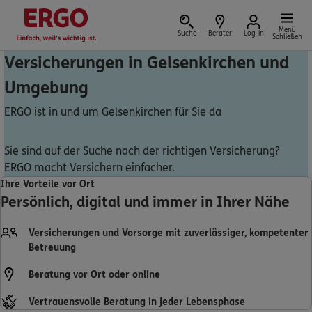
Menü
Suche
Berater
Log-in
Schließen
Versicherungen in Gelsenkirchen und
Umgebung
Versicherung vor Ort
ERGO ist in und um Gelsenkirchen für Sie da
Sie sind auf der Suche nach der richtigen Versicherung?
ERGO macht Versichern einfacher.
Schaden oder Leistungsfall melden
Ihre Vorteile vor Ort
Persönlich, digital und immer in Ihrer Nähe
Bequem online oder telefonisch
Versicherungen und Vorsorge mit zuverlässiger, kompetenter
Rechnung einreichen
Betreuung
Beratung vor Ort oder online
Vertrauensvolle Beratung in jeder Lebensphase