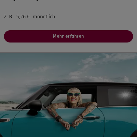
Bessemerstr. 80
,
44793
Bochum
(9.7 km)
Homepage besuchen
Z. B.
5,26
€
monatlich
ERGO
Mercy Nwadiko Peterson
Mehr erfahren
Jenckestr. 27
,
45145
Essen
(10.0 km)
Homepage besuchen
5
/5
ERGO
Nicole Natalie Wartmann
Ehrenfeldstr. 34
,
44789
Bochum
(10.0 km)
Homepage besuchen
ERGO
Kevin Abdulla
Wehmenkamp 31
,
45131
Essen
(10.2 km)
Homepage besuchen
ERGO
Daniel Abdullahi