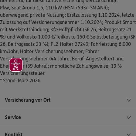
Der Beitrag für diese Autoversicherung berücksichtigt:
ERGO
Tolga Ismail
Pkw, Seat Arona 1,5, 110 kW (HSN 7593/TSN ANR);
Wiedfeldtstr. 66
,
45133
Essen
(11.5 km)
überwiegend private Nutzung; Erstzulassung 1.10.2024, letzte
Homepage besuchen
Zulassung auf Versicherungsnehmer 1.10.2024; Produkt Smart
mit Werkstattbindung; Kfz-Haftpflicht (SF 26, Beitragssatz 21
ERGO
Sven Kaiser
%) und Vollkasko 1.000 €/Teilkasko 150 € Selbstbeteiligung (SF
Wiedfeldtstr. 66
,
45133
Essen
(11.5 km)
26, Beitragssatz 23 %); PLZ Halter 27249; Fahrleistung 6.000
Homepage besuchen
km/Jahr; Halter Versicherungsnehmer; Fahrer
Versicherungsnehmer (44 Jahre, Beruf: Angestellter) und
Ehepartner (39 Jahre); monatliche Zahlungsweise; 19 %
4.5
/5
ERGO
Versicherungssteuer.
Sascha Katzwinkel
* Stand: März 2026
Wiedfeldtstr. 66
,
45133
Essen
(11.5 km)
Homepage besuchen
Versicherung vor Ort
ERGO
Marco Leschinski
Wiedfeldtstr. 66
,
1.Stock
45133
Essen
(11.5 km)
Service
Homepage besuchen
Kontakt