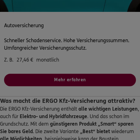
Wehmenkamp 31
,
45131
Essen
(10.2 km)
Homepage besuchen
Autoversicherung
5
/5
ERGO
Stefan Steinert
Schneller Schadenservice. Hohe Versicherungssummen.
Behrensstraße 8
,
44623
Herne
(10.4 km)
Umfangreicher Versicherungsschutz.
Homepage besuchen
Z. B.
27,46
€
monatlich
ERGO
Christian Peters
Mehr erfahren
Frankenstraße 264
,
45134
Essen
(10.5 km)
Homepage besuchen
Was macht die ERGO Kfz-Versicherung attraktiv?
5
/5
ERGO
Die ERGO Kfz-Versicherung enthält
alle wichtigen Leistungen
,
Jowea OHG
auch für
Elektro- und Hybridfahrzeuge
. Und das schon im
Gladbecker Str. 285
,
46240
Bottrop
(10.7 km)
Grundschutz. Mit dem
günstigeren Produkt „Smart“
sparen
Homepage besuchen
Sie bares Geld
. Die zweite Variante
„Best“ bietet
wiederum
alle Möglichkeiten
, beispielsweise kann der Baustein