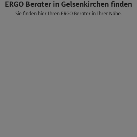
ERGO Berater in Gelsenkirchen finden
Sie finden hier Ihren ERGO Berater in Ihrer Nähe.
Nicht sicher, was Sie benötigen?
Dann lassen Sie sich helfen.
Bequem online oder telefonisch
Service
Meine Versicherungen
Sehen Sie auf einen Blick Ihre Versicherungen bei ERGO,
dem ERGO Rechtsschutz und der DKV.
Zum Kundenportal