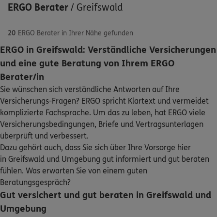
ERGO Berater
/
Greifswald
20
ERGO Berater in Ihrer Nähe gefunden
ERGO in Greifswald: Verständliche Versicherungen
ERGO
Holger Peters
und eine gute Beratung von Ihrem ERGO
Schaden oder Leistungsfall melden
Gützkower Straße 30
,
17489
Greifswald
(10.2 km)
Berater/in
Homepage besuchen
Sie wünschen sich verständliche Antworten auf Ihre
Bequem online oder telefonisch
Versicherungs-Fragen? ERGO spricht Klartext und vermeidet
ERGO
Ilka Diestelhorst-Baumann
komplizierte Fachsprache. Um das zu leben, hat ERGO viele
Rechnung einreichen
Versicherungsbedingungen, Briefe und Vertragsunterlagen
Wilhelmstr. 19
,
18507
Grimmen
(13.9 km)
überprüft und verbessert.
Homepage besuchen
Dazu gehört auch, dass Sie sich über Ihre Vorsorge hier
Kontakt
in Greifswald und Umgebung gut informiert und gut beraten
ERGO
Rainer Marbach
fühlen. Was erwarten Sie von einem guten
Am Steinort 22
,
18439
Stralsund OT Devin
Beratungsgespräch?
(24.0 km)
Gut versichert und gut beraten in Greifswald und
Homepage besuchen
Meine Versicherungen
Umgebung