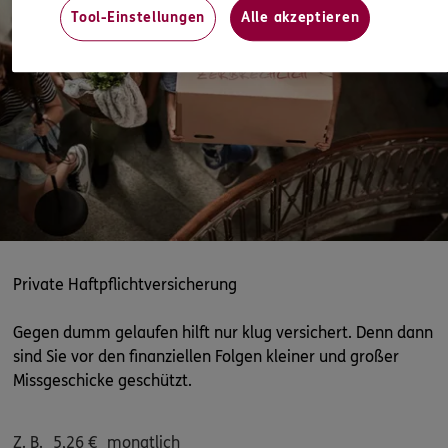
ERGO
Tool-Einstellungen
Alle akzeptieren
Diana Mietusch
Turmstr. 3
,
17098
Friedland
(48.3 km)
Homepage besuchen
ERGO
Johannes Mietusch
Turmstr. 3
,
17098
Friedland
(48.3 km)
Homepage besuchen
Private Haftpflichtversicherung
Gegen dumm gelaufen hilft nur klug versichert. Denn dann
sind Sie vor den finanziellen Folgen kleiner und großer
Missgeschicke geschützt.
Z. B.
5,26
€
monatlich