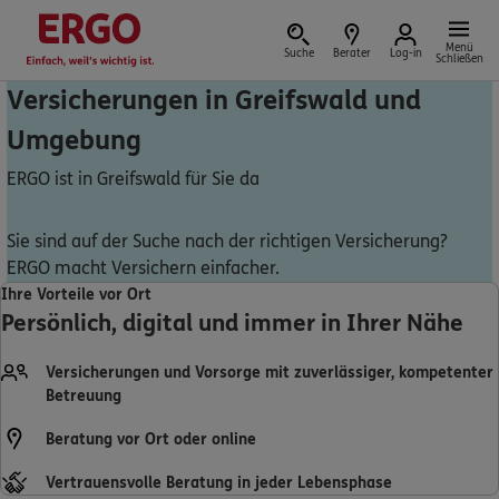
Menü
Suche
Berater
Log-in
Schließen
Versicherungen in Greifswald und
Umgebung
Versicherung vor Ort
ERGO ist in Greifswald für Sie da
Sie sind auf der Suche nach der richtigen Versicherung?
ERGO macht Versichern einfacher.
Schaden oder Leistungsfall melden
Ihre Vorteile vor Ort
Persönlich, digital und immer in Ihrer Nähe
Bequem online oder telefonisch
Versicherungen und Vorsorge mit zuverlässiger, kompetenter
Rechnung einreichen
Betreuung
Beratung vor Ort oder online
Vertrauensvolle Beratung in jeder Lebensphase