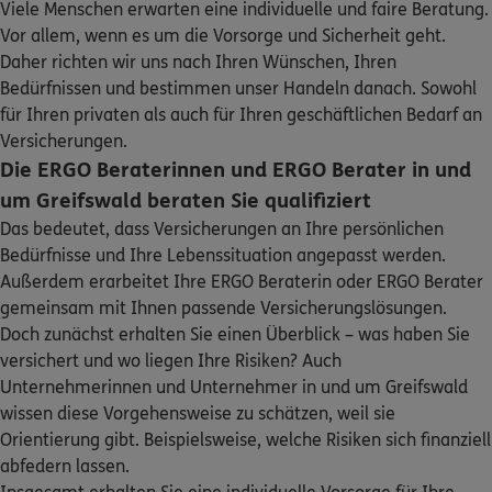
Viele Menschen erwarten eine individuelle und faire Beratung.
ERGO
Gerburg Unterstab
Sehen Sie auf einen Blick Ihre Versicherungen bei ERGO,
Vor allem, wenn es um die Vorsorge und Sicherheit geht.
dem ERGO Rechtsschutz und der DKV.
Am Steinort 22
,
18439
Stralsund OT Devin
Daher richten wir uns nach Ihren Wünschen, Ihren
(24.0 km)
Bedürfnissen und bestimmen unser Handeln danach. Sowohl
Homepage besuchen
Zum Kundenportal
für Ihren privaten als auch für Ihren geschäftlichen Bedarf an
Versicherungen.
4.9
/5
ERGO
Die ERGO Beraterinnen und ERGO Berater in und
Ronny Feiste
um Greifswald beraten Sie qualifiziert
Alte Richtenberger Str. 61
,
18437
Stralsund
Das bedeutet, dass Versicherungen an Ihre persönlichen
(28.9 km)
Bedürfnisse und Ihre Lebenssituation angepasst werden.
Homepage besuchen
Schaden oder Leistungsfall melden
Außerdem erarbeitet Ihre ERGO Beraterin oder ERGO Berater
gemeinsam mit Ihnen passende Versicherungslösungen.
Bequem online oder telefonisch
5
/5
ERGO
Doch zunächst erhalten Sie einen Überblick – was haben Sie
Klaus Lukas Röhl
versichert und wo liegen Ihre Risiken? Auch
Marienchorstr. 5
Rechnung einreichen
,
18439
Stralsund
(29.2 km)
Unternehmerinnen und Unternehmer in und um Greifswald
Homepage besuchen
wissen diese Vorgehensweise zu schätzen, weil sie
Orientierung gibt. Beispielsweise, welche Risiken sich finanziell
ERGO
Ronny Lissek
abfedern lassen.
Tribseer Str. 25c
,
18439
Stralsund
(29.4 km)