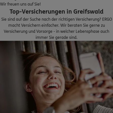
Am See 8
,
17089
Siedenbollentin
(37.3 km)
Wir freuen uns auf Sie!
Homepage besuchen
Top-Versicherungen in Greifswald
Sie sind auf der Suche nach der richtigen Versicherung? ERGO
ERGO
Steffen Harz
macht Versichern einfacher. Wir beraten Sie gerne zu
Neuer Markt 6
,
17389
Anklam
(37.9 km)
Versicherung und Vorsorge - in welcher Lebensphase auch
Homepage besuchen
immer Sie gerade sind.
ERGO
Lutz Köppen
Brandenburger Str. 26
,
17087
Altentreptow
(41.1 km)
Homepage besuchen
ERGO
Uwe Meißner
Lange Str. 27
,
17440
Lassan
(42.4 km)
Homepage besuchen
ERGO
Andre Krüger