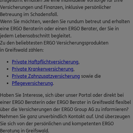
Insgesamt erhalten Sie eine individuelle Vorsorge für Ihre
ERGO Berater finden
Homepage besuchen
Versicherungen und Finanzen, inklusive persönlicher
Betreuung im Schadensfall.
Kundenportal Log-in
Wenn Sie möchten, werden Sie rundum betreut und erhalten
ERGO
Lars Wunderlich
eine ERGO Beraterin oder einen ERGO Berater, der Sie in
Langenstr. 57
,
18439
Stralsund
(29.5 km)
jedem Lebensabschnitt begleitet.
Homepage besuchen
Zu den beliebtesten ERGO Versicherungsprodukten
in Greifswald zählen:
ERGO
Detlef Jeggel
Private Haftpflichtversicherung
,
Jacobiturmstr. 32
,
18439
Stralsund
(29.7 km)
Private Krankenversicherung
,
Homepage besuchen
Private Zahnzusatzversicherung
sowie die
Pflegeversicherung
.
ERGO
Thomas Buchholz
Haben Sie Interesse, sich über unser Portal oder direkt bei
Karl-Marx-Str. 15
,
18465
Tribsees
(31.1 km)
einer ERGO Beraterin oder ERGO Berater in Greifswald flexibel
Homepage besuchen
über die Versicherungen der ERGO Group AG zu informieren?
Nehmen Sie ganz unverbindlich Kontakt auf. Und überzeugen
5
/5
ERGO
Sie sich von der persönlichen und kompetenten ERGO
Arite Siedler
Beratung in Greifswald.