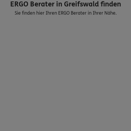
ERGO Berater in Greifswald finden
Sie finden hier Ihren ERGO Berater in Ihrer Nähe.
Nicht sicher, was Sie benötigen?
Dann lassen Sie sich helfen.
Bequem online oder telefonisch
Service
Meine Versicherungen
Sehen Sie auf einen Blick Ihre Versicherungen bei ERGO,
dem ERGO Rechtsschutz und der DKV.
Zum Kundenportal