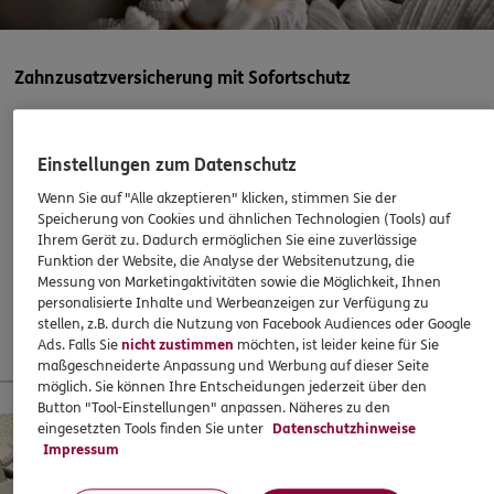
Wylichstr. 2 a/Parkhaus
,
18609
Ostseebad Binz
(45.2 km)
Homepage besuchen
Zahnzusatzversicherung mit Sofortschutz
5
/5
ERGO
Abschließen, wenn es eigentlich schon zu spät ist? Mit
Marcus Haase
ERGO klappts! Sogar, wenn die Behandlung bereits
Einstellungen zum Datenschutz
Neue Str. 1
,
17153
Stavenhagen
(45.8 km)
begonnen hat. Oder ein Heil- und Kostenplan vorliegt –
Homepage besuchen
Wenn Sie auf "Alle akzeptieren" klicken, stimmen Sie der
super!
Speicherung von Cookies und ähnlichen Technologien (Tools) auf
Ihrem Gerät zu. Dadurch ermöglichen Sie eine zuverlässige
37,60
€
monatlich
ERGO
Chris Lorenz
Funktion der Website, die Analyse der Websitenutzung, die
Messung von Marketingaktivitäten sowie die Möglichkeit, Ihnen
Neue Straße 1
,
17153
Reuterstadt Stavenhagen
personalisierte Inhalte und Werbeanzeigen zur Verfügung zu
(45.8 km)
Mehr erfahren
stellen, z.B. durch die Nutzung von Facebook Audiences oder Google
Homepage besuchen
Ads. Falls Sie
nicht zustimmen
möchten, ist leider keine für Sie
maßgeschneiderte Anpassung und Werbung auf dieser Seite
möglich. Sie können Ihre Entscheidungen jederzeit über den
ERGO
Sandra Schramm
13 % Startbonus für junge Leute
Button "Tool-Einstellungen" anpassen. Näheres zu den
Lange Str. 68
,
18356
Barth
(47.2 km)
eingesetzten Tools finden Sie unter
Datenschutzhinweise
Impressum
Homepage besuchen