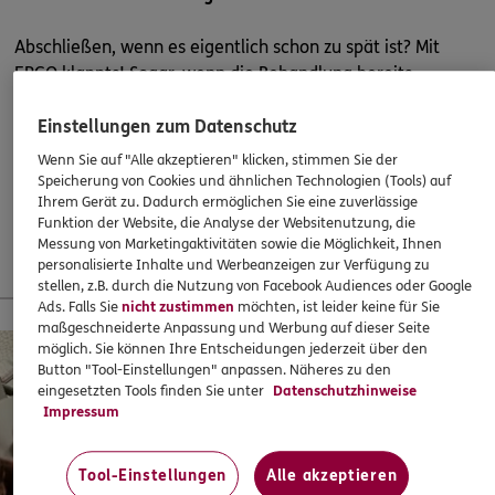
4.6
/5
ERGO
Abschließen, wenn es eigentlich schon zu spät ist? Mit
Phillip Ingenhaag
ERGO klappts! Sogar, wenn die Behandlung bereits
Immendorfer Straße 1D
,
50354
Hürth
(5.3 km)
begonnen hat. Oder ein Heil- und Kostenplan vorliegt –
Homepage besuchen
Einstellungen zum Datenschutz
super!
Wenn Sie auf "Alle akzeptieren" klicken, stimmen Sie der
37,60
€
monatlich
Speicherung von Cookies und ähnlichen Technologien (Tools) auf
ERGO
Alexander Meng
Ihrem Gerät zu. Dadurch ermöglichen Sie eine zuverlässige
Immendorfer Str. 1 d
,
50354
Hürth
(5.3 km)
Funktion der Website, die Analyse der Websitenutzung, die
Mehr erfahren
Homepage besuchen
Messung von Marketingaktivitäten sowie die Möglichkeit, Ihnen
personalisierte Inhalte und Werbeanzeigen zur Verfügung zu
stellen, z.B. durch die Nutzung von Facebook Audiences oder Google
ERGO
Sascha von Loudon
Ads. Falls Sie
nicht zustimmen
möchten, ist leider keine für Sie
13 % Startbonus für junge Leute
maßgeschneiderte Anpassung und Werbung auf dieser Seite
Immendorfer Straße 1D
,
50354
Hürth
(5.3 km)
möglich. Sie können Ihre Entscheidungen jederzeit über den
Homepage besuchen
Button "Tool-Einstellungen" anpassen. Näheres zu den
eingesetzten Tools finden Sie unter
Datenschutzhinweise
Impressum
4.9
/5
ERGO
Thomas Pieper
Tool-Einstellungen
Alle akzeptieren
Esserstr. 9
,
50354
Hürth
(5.4 km)