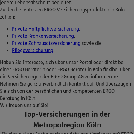
jedem Lebensabschnitt begleitet.
ERGO Berater finden
Zu den beliebtesten ERGO Versicherungsprodukten in Köln
Kundenportal Log-in
DKV
Sam Pulger
zählen:
Aachener Str. 411
,
50933
Köln
(3.0 km)
Private Haftpflichtversicherung
,
Homepage besuchen
Private Krankenversicherung
,
Private Zahnzusatzversicherung
sowie die
ERGO
Aziz Özbek
Pflegeversicherung
.
Olpener Str. 138 a
,
51103
Köln
(5.3 km)
Haben Sie Interesse, sich über unser Portal oder direkt bei
Homepage besuchen
einer ERGO Beraterin oder ERGO Berater in Köln flexibel über
die Versicherungen der ERGO Group AG zu informieren?
ERGO
Bilal Sadki
Nehmen Sie ganz unverbindlich Kontakt auf. Und überzeugen
Frankfurter Staße 18
,
zweiter Stock
51065
Köln
Sie sich von der persönlichen und kompetenten ERGO
(5.2 km)
Beratung in Köln.
Homepage besuchen
Wir freuen uns auf Sie!
Top-Versicherungen in der
ERGO
Cem Eren Benjamin Bektas
Metropolregion Köln
Immendorfer Str. 1D
,
50354
Hürth
(5.3 km)