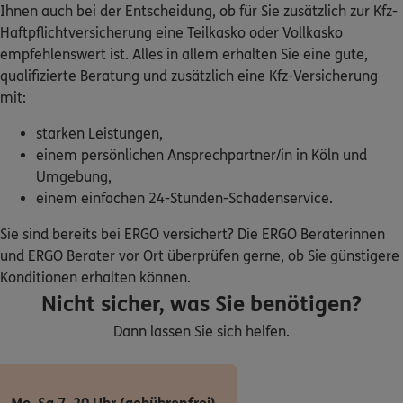
Ihnen auch bei der Entscheidung, ob für Sie zusätzlich zur Kfz-
Olpenerstr. 526
,
51109
Köln-Merheim
(7.3 km)
Haftpflichtversicherung eine Teilkasko oder Vollkasko
Homepage besuchen
empfehlenswert ist. Alles in allem erhalten Sie eine gute,
qualifizierte Beratung und zusätzlich eine Kfz-Versicherung
5
/5
ERGO
mit:
Marcus Rheindorff
Olpener Str. 526
,
51109
Köln
(7.3 km)
starken Leistungen,
Homepage besuchen
einem persönlichen Ansprechpartner/in in Köln und
Umgebung,
einem einfachen 24-Stunden-Schadenservice.
ERGO
Ali Arslan Keles
Olpenerstr. 138 a
,
51103
Köln
(7.7 km)
Sie sind bereits bei ERGO versichert? Die ERGO Beraterinnen
Homepage besuchen
und ERGO Berater vor Ort überprüfen gerne, ob Sie günstigere
Konditionen erhalten können.
ERGO
Martin Braun
Nicht sicher, was Sie benötigen?
Immendorfer Str. 1d
,
50354
Hürth
(8.0 km)
Dann lassen Sie sich helfen.
Homepage besuchen
ERGO
Leon Hoang Nhat Vu