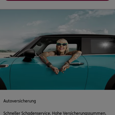
ERGO
Claus Adam
Mathias-Brüggen-Str.80
,
50827
Köln
(6.6 km)
Homepage besuchen
ERGO
Claus Adam
Mathias-Brüggen-Str.80
,
4. Etage
50827
Köln
(6.6 km)
Homepage besuchen
ERGO
Tobias Mohr
Mathias-Brüggen-Str. 80
,
50827
Köln
(6.6 km)
Homepage besuchen
ERGO
Guido Hans Roß
Autoversicherung
Mathias-Brüggen-Str. 80
,
50827
Köln
(6.6 km)
Schneller Schadenservice. Hohe Versicherungssummen.
Homepage besuchen