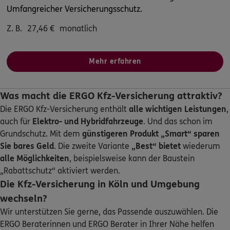
Umfangreicher Versicherungsschutz.
ERGO
Guido Hans Roß
Z. B.
27,46
€
monatlich
Mathias-Brüggen-Str. 80
,
50827
Köln
(6.6 km)
Homepage besuchen
Mehr erfahren
ERGO
Martin Ruhrmann
Was macht die ERGO Kfz-Versicherung attraktiv?
Emil-Hoffmann-Straße 1a
,
C&S Office Plus
50996
Köln
Die ERGO Kfz-Versicherung enthält
alle wichtigen Leistungen
,
(6.9 km)
auch für
Elektro- und Hybridfahrzeuge
. Und das schon im
Homepage besuchen
Grundschutz. Mit dem
günstigeren Produkt „Smart“
sparen
Sie bares Geld
. Die zweite Variante
„Best“ bietet
wiederum
ERGO
Yakup Yesilbag
alle Möglichkeiten
, beispielsweise kann der Baustein
„Rabattschutz“ aktiviert werden.
Neusser Str. 797 a
,
50737
Köln
(7.1 km)
Die Kfz-Versicherung in Köln und Umgebung
Homepage besuchen
wechseln?
Wir unterstützen Sie gerne, das Passende auszuwählen. Die
5
/5
ERGO
Robert Dahm
ERGO Beraterinnen und ERGO Berater in Ihrer Nähe helfen