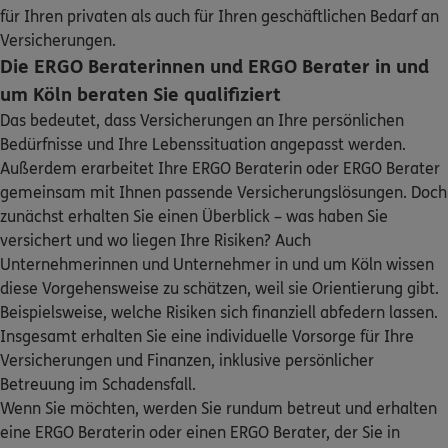
Homepage besuchen
für Ihren privaten als auch für Ihren geschäftlichen Bedarf an
Sehen Sie auf einen Blick Ihre Versicherungen bei ERGO,
dem ERGO Rechtsschutz und der DKV.
Versicherungen.
Die ERGO Beraterinnen und ERGO Berater in und
ERGO
Rosa Maria Behnke
Zum Kundenportal
um Köln beraten Sie qualifiziert
Brügelmannstr. 3
,
50679
Köln
(2.9 km)
Das bedeutet, dass Versicherungen an Ihre persönlichen
Homepage besuchen
Bedürfnisse und Ihre Lebenssituation angepasst werden.
Außerdem erarbeitet Ihre ERGO Beraterin oder ERGO Berater
DKV
Jürgen Hüby
gemeinsam mit Ihnen passende Versicherungslösungen. Doch
Niebuhrstr. 4
,
50935
Köln
(2.9 km)
zunächst erhalten Sie einen Überblick – was haben Sie
Homepage besuchen
Schaden oder Leistungsfall melden
versichert und wo liegen Ihre Risiken? Auch
Unternehmerinnen und Unternehmer in und um Köln wissen
DKV
Marta Teresa Braunschweig
Bequem online oder telefonisch
diese Vorgehensweise zu schätzen, weil sie Orientierung gibt.
Beispielsweise, welche Risiken sich finanziell abfedern lassen.
Aachener Str. 411
,
50933
Köln
(3.0 km)
Insgesamt erhalten Sie eine individuelle Vorsorge für Ihre
Homepage besuchen
Rechnung einreichen
Versicherungen und Finanzen, inklusive persönlicher
Betreuung im Schadensfall.
DKV
Ellen Kortenbach
Wenn Sie möchten, werden Sie rundum betreut und erhalten
Aachener Straße 411
,
50933
Köln
(3.0 km)
eine ERGO Beraterin oder einen ERGO Berater, der Sie in
Homepage besuchen