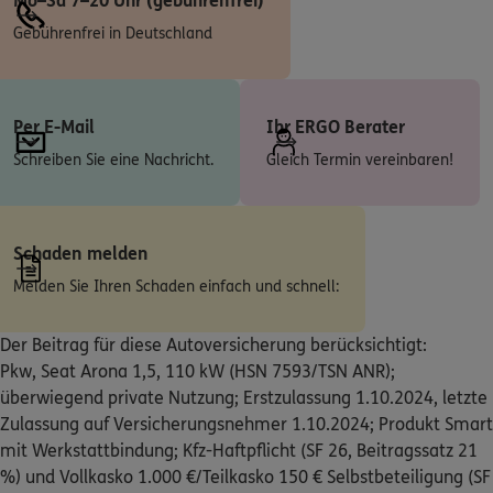
Mo–Sa 7–20 Uhr (gebührenfrei)
Sonnenblumenweg 1
,
50354
Hürth
(8.1 km)
Gebührenfrei in Deutschland
Homepage besuchen
ERGO
Anna Maiworm
Per E-Mail
Ihr ERGO Berater
Sürther Hauptstr. 180 A
,
50999
Köln
(8.3 km)
Schreiben Sie eine Nachricht.
Gleich Termin vereinbaren!
Homepage besuchen
ERGO
Clemens Laskowski
Schaden melden
Sürther Hauptstraße 180A
,
50999
Köln
(8.5 km)
Homepage besuchen
Melden Sie Ihren Schaden einfach und schnell:
ERGO
Der Beitrag für diese Autoversicherung berücksichtigt:
Cengiz Soergel
Pkw, Seat Arona 1,5, 110 kW (HSN 7593/TSN ANR);
Ingendorfer Weg 66
,
50829
Köln
(8.5 km)
überwiegend private Nutzung; Erstzulassung 1.10.2024, letzte
Homepage besuchen
Zulassung auf Versicherungsnehmer 1.10.2024; Produkt Smart
mit Werkstattbindung; Kfz-Haftpflicht (SF 26, Beitragssatz 21
DKV
Dennis Maryniok
%) und Vollkasko 1.000 €/Teilkasko 150 € Selbstbeteiligung (SF