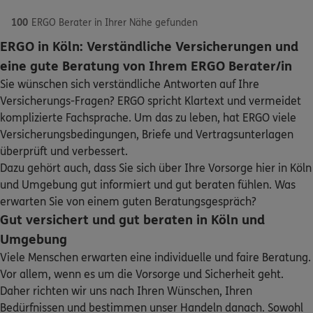
100
ERGO Berater in Ihrer Nähe gefunden
ERGO in Köln: Verständliche Versicherungen und
ERGO
Harun Dugan
eine gute Beratung von Ihrem ERGO Berater/in
Bonner Str. 484-486
,
50968
Köln
(0.3 km)
Sie wünschen sich verständliche Antworten auf Ihre
Homepage besuchen
Versicherungs-Fragen? ERGO spricht Klartext und vermeidet
Schaden oder Leistungsfall melden
komplizierte Fachsprache. Um das zu leben, hat ERGO viele
ERGO
Versicherungsbedingungen, Briefe und Vertragsunterlagen
Nisa-Nur Eyvaz
Bequem online oder telefonisch
überprüft und verbessert.
Bachemstraße 4-6
,
50676
Köln
(0.3 km)
Dazu gehört auch, dass Sie sich über Ihre Vorsorge hier in Köln
Homepage besuchen
Rechnung einreichen
und Umgebung gut informiert und gut beraten fühlen. Was
erwarten Sie von einem guten Beratungsgespräch?
ERGO
Bilal Sadki
Gut versichert und gut beraten in Köln und
Kontakt
Bachemstraße 4
,
50676
Köln
(0.3 km)
Umgebung
Homepage besuchen
Viele Menschen erwarten eine individuelle und faire Beratung.
Vor allem, wenn es um die Vorsorge und Sicherheit geht.
DKV
Joachim Lange
Daher richten wir uns nach Ihren Wünschen, Ihren
Meine Versicherungen
Dürener Str. 54
,
50931
Köln
(1.9 km)
Bedürfnissen und bestimmen unser Handeln danach. Sowohl