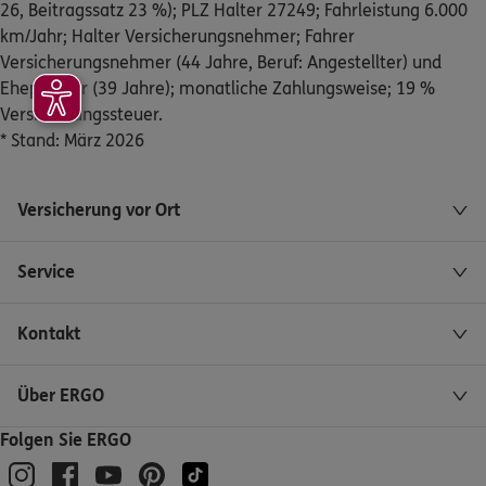
Kölner Str. 65
,
50226
Frechen
(8.9 km)
26, Beitragssatz 23 %); PLZ Halter 27249; Fahrleistung 6.000
Homepage besuchen
km/Jahr; Halter Versicherungsnehmer; Fahrer
Versicherungsnehmer (44 Jahre, Beruf: Angestellter) und
DKV
Ehepartner (39 Jahre); monatliche Zahlungsweise; 19 %
Helmut Maryniok
Versicherungssteuer.
Kölner Str. 65
,
50226
Frechen
(8.9 km)
* Stand: März 2026
Homepage besuchen
ERGO
Varujan Catak
Versicherung vor Ort
Max-Ernst-Str. 40
,
50859
Köln
(9.1 km)
Homepage besuchen
Service
ERGO
Bernard Owiredu Kissi
Kontakt
Fritz-Schu-Str. 11
,
51109
Köln
(9.1 km)
Homepage besuchen
Über ERGO
ERGO
Folgen Sie ERGO
Najib Tchatikpi
Frankfurter straße 720
,
51145
Köln
(9.5 km)