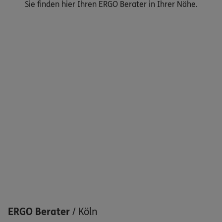
Sie finden hier Ihren ERGO Berater in Ihrer Nähe.
Nicht sicher, was Sie benötigen?
Dann lassen Sie sich helfen.
Bequem online oder telefonisch
Service
Meine Versicherungen
Sehen Sie auf einen Blick Ihre Versicherungen bei ERGO,
dem ERGO Rechtsschutz und der DKV.
ERGO Berater
/
Köln
Zum Kundenportal