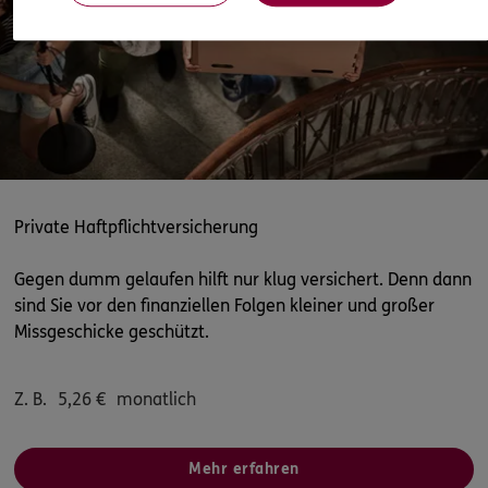
Homepage besuchen
DKV
Karl Heidkamp
Mülheimer Freiheit 123
,
51063
Köln
(5.5 km)
Homepage besuchen
ERGO
Aristide Lady Djopa
Alte Wipperfürther Str. 61
,
51065
Köln
(5.6 km)
Private Haftpflichtversicherung
Homepage besuchen
Gegen dumm gelaufen hilft nur klug versichert. Denn dann
ERGO
sind Sie vor den finanziellen Folgen kleiner und großer
Milad Bashar
Missgeschicke geschützt.
Gernsheimer Str. 9
,
51107
Köln
(6.2 km)
Homepage besuchen
Z. B.
5,26
€
monatlich
ERGO
Harun Dugan
Schanzenstr. 21
,
51063
Köln
(6.3 km)
Mehr erfahren
Homepage besuchen