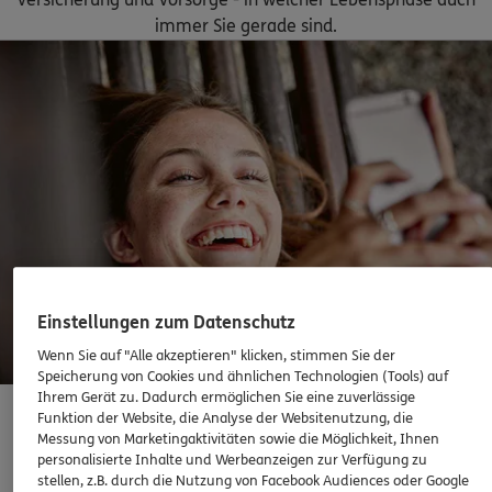
Hauswurz
97769
Bad Brückenau
(16.6 km)
immer Sie gerade sind.
Homepage besuchen
5
/5
ERGO
Mike Fölsing
Steinfurter Str. 26
,
36358
Herbstein
(17.4 km)
Homepage besuchen
ERGO
Mirco Kümmel
Gnadenberg 7
,
36132
Eiterfeld
(28.7 km)
Homepage besuchen
Einstellungen zum Datenschutz
Wenn Sie auf "Alle akzeptieren" klicken, stimmen Sie der
5
/5
ERGO
Speicherung von Cookies und ähnlichen Technologien (Tools) auf
Karsten Arnold
Ihrem Gerät zu. Dadurch ermöglichen Sie eine zuverlässige
Funktion der Website, die Analyse der Websitenutzung, die
Rhönstr. 38
,
36282
Hauneck
(29.5 km)
Zahnzusatzversicherung mit Sofortschutz
Messung von Marketingaktivitäten sowie die Möglichkeit, Ihnen
Homepage besuchen
personalisierte Inhalte und Werbeanzeigen zur Verfügung zu
stellen, z.B. durch die Nutzung von Facebook Audiences oder Google
Abschließen, wenn es eigentlich schon zu spät ist? Mit