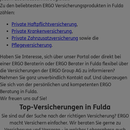
Homepage besuchen
Zu den beliebtesten ERGO Versicherungsprodukten in Fulda
zählen:
4.8
/5
ERGO
Stephan Hartung
Private Haftpflichtversicherung
,
Pfaffenweg 10
,
36124
Eichenzell
(10.2 km)
Private Krankenversicherung
,
Homepage besuchen
Private Zahnzusatzversicherung
sowie die
Pflegeversicherung
.
ERGO
Heiko Erb
Haben Sie Interesse, sich über unser Portal oder direkt bei
Am Eichfeld 11
,
36154
Hosenfeld
(14.4 km)
einer ERGO Beraterin oder ERGO Berater in Fulda flexibel über
Homepage besuchen
die Versicherungen der ERGO Group AG zu informieren?
Nehmen Sie ganz unverbindlich Kontakt auf. Und überzeugen
ERGO
Sie sich von der persönlichen und kompetenten ERGO
Jörg Dietz
Beratung in Fulda.
Am Rausch 9
,
36103
Flieden
(15.5 km)
Wir freuen uns auf Sie!
Homepage besuchen
Top-Versicherungen in Fulda
ERGO
Sie sind auf der Suche nach der richtigen Versicherung? ERGO
Manuela Schäfer
macht Versichern einfacher. Wir beraten Sie gerne zu
Kissinger Str. 49
,
Birkenweg 4, 36119 Neuhof-
Versicherung und Vorsorge - in welcher Lebensphase auch