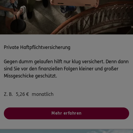
5
/5
ERGO
Peter Kümmel
Badestube 2
,
36251
Bad Hersfeld
(35.5 km)
Homepage besuchen
ERGO
Rolf Nickel
Private Haftpflichtversicherung
Feldabahnstr.9
,
36452
Kaltennordheim
(35.5 km)
Homepage besuchen
Gegen dumm gelaufen hilft nur klug versichert. Denn dann
sind Sie vor den finanziellen Folgen kleiner und großer
ERGO
Missgeschicke geschützt.
Sara Al-Koubaisi
Obergasse 7
,
36304
Alsfeld
(36.0 km)
Homepage besuchen
Z. B.
5,26
€
monatlich
ERGO
Stephanie Schüler
Mehr erfahren
Obergasse 7
,
36304
Alsfeld
(36.0 km)
Homepage besuchen