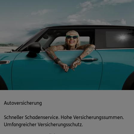
ERGO
Steve Schüler
Obergasse 7, 36304 Alsfeld
,
36304
Alsfeld
(36.0 km)
Homepage besuchen
ERGO
Steve Schüler
Obergasse 7
,
36304
Alsfeld
(36.0 km)
Homepage besuchen
ERGO
Arnd Pfannstiel
20
,
Niddergrund
63679
Schotten
(37.6 km)
Homepage besuchen
Autoversicherung
ERGO
Grace-Atieno Munala Heil
Schneller Schadenservice. Hohe Versicherungssummen.
Weinstr. 39
,
63628
Bad Soden-Salmünster
(37.7 km)
Umfangreicher Versicherungsschutz.
Homepage besuchen