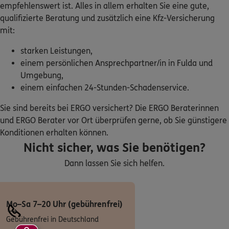
empfehlenswert ist. Alles in allem erhalten Sie eine gute,
qualifizierte Beratung und zusätzlich eine Kfz-Versicherung
5
/5
ERGO
mit:
Jürgen Lorenz
Breslauer Str. 4
,
34626
Neukirchen
(42.6 km)
starken Leistungen,
Homepage besuchen
einem persönlichen Ansprechpartner/in in Fulda und
Umgebung,
einem einfachen 24-Stunden-Schadenservice.
ERGO
Peter Romfeld
In den Steinäckern 12
,
97708
Bad Bocklet
Sie sind bereits bei ERGO versichert? Die ERGO Beraterinnen
(42.7 km)
und ERGO Berater vor Ort überprüfen gerne, ob Sie günstigere
Homepage besuchen
Konditionen erhalten können.
Nicht sicher, was Sie benötigen?
ERGO
Juliane Cimander
Dann lassen Sie sich helfen.
Hohner Weg 27
,
97702
Münnerstadt
(44.0 km)
Homepage besuchen
Mo–Sa 7–20 Uhr (gebührenfrei)
5
/5
ERGO
Gebührenfrei in Deutschland
Michael Magercord