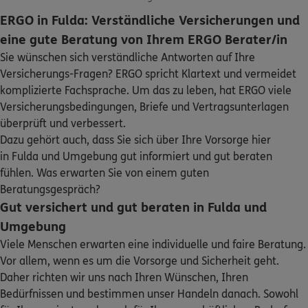
ERGO in Fulda: Verständliche Versicherungen und
5
/5
ERGO
eine gute Beratung von Ihrem ERGO Berater/in
Karsten Arnold
Sie wünschen sich verständliche Antworten auf Ihre
Kanalstraße 40
,
36037
Fulda
(0.3 km)
Versicherungs-Fragen? ERGO spricht Klartext und vermeidet
Homepage besuchen
komplizierte Fachsprache. Um das zu leben, hat ERGO viele
Versicherungsbedingungen, Briefe und Vertragsunterlagen
ERGO
Andreas Jahn
überprüft und verbessert.
Dazu gehört auch, dass Sie sich über Ihre Vorsorge hier
Kanalstr. 40
,
36037
Fulda
(0.3 km)
in Fulda und Umgebung gut informiert und gut beraten
Homepage besuchen
fühlen. Was erwarten Sie von einem guten
Beratungsgespräch?
ERGO
Muhammet Karasakal
Gut versichert und gut beraten in Fulda und
Sturmiusstr. 1
,
1
36037
Fulda
(0.9 km)
Umgebung
Homepage besuchen
Viele Menschen erwarten eine individuelle und faire Beratung.
Vor allem, wenn es um die Vorsorge und Sicherheit geht.
ERGO
Janaki Rama Reddy Chelikam
Daher richten wir uns nach Ihren Wünschen, Ihren
Am Schafberg 25
,
36041
Fulda
(1.9 km)
Bedürfnissen und bestimmen unser Handeln danach. Sowohl
Homepage besuchen