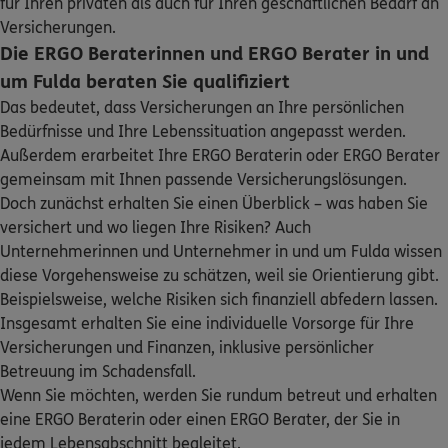
für Ihren privaten als auch für Ihren geschäftlichen Bedarf an
Versicherungen.
ERGO
Die ERGO Beraterinnen und ERGO Berater in und
Jörg Dietz
um Fulda beraten Sie qualifiziert
Kohlhäuser Straße 49
,
36043
Fulda
(1.8 km)
Homepage besuchen
Das bedeutet, dass Versicherungen an Ihre persönlichen
Bedürfnisse und Ihre Lebenssituation angepasst werden.
Außerdem erarbeitet Ihre ERGO Beraterin oder ERGO Berater
ERGO
Zishan Ahmad
gemeinsam mit Ihnen passende Versicherungslösungen.
Am See 6
,
36100
Petersberg
(3.3 km)
Doch zunächst erhalten Sie einen Überblick – was haben Sie
Homepage besuchen
versichert und wo liegen Ihre Risiken? Auch
Unternehmerinnen und Unternehmer in und um Fulda wissen
ERGO
Alexander Brotzmann
diese Vorgehensweise zu schätzen, weil sie Orientierung gibt.
Am See 6
,
36100
Petersberg
(3.3 km)
Beispielsweise, welche Risiken sich finanziell abfedern lassen.
Homepage besuchen
Insgesamt erhalten Sie eine individuelle Vorsorge für Ihre
Versicherungen und Finanzen, inklusive persönlicher
Betreuung im Schadensfall.
5
/5
ERGO
Wenn Sie möchten, werden Sie rundum betreut und erhalten
Rafael Reith
eine ERGO Beraterin oder einen ERGO Berater, der Sie in
Am See 6
,
36100
Petersberg
(3.3 km)
jedem Lebensabschnitt begleitet.