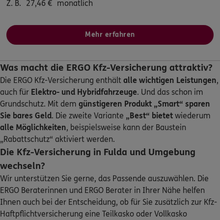
Z. B.
27,46
€
monatlich
ERGO
Dirk Ißbrücker
Mehr erfahren
Töpfergasse 3
,
36269
Philippsthal (Werra)
(39.4 km)
Homepage besuchen
Was macht die ERGO Kfz-Versicherung attraktiv?
Die ERGO Kfz-Versicherung enthält
alle wichtigen Leistungen
,
ERGO
Mirco Kümmel
auch für
Elektro- und Hybridfahrzeuge
. Und das schon im
Töpfergasse 3
,
36269
Philippsthal
(39.4 km)
Grundschutz. Mit dem
günstigeren Produkt „Smart“
sparen
Homepage besuchen
Sie bares Geld
. Die zweite Variante
„Best“ bietet
wiederum
alle Möglichkeiten
, beispielsweise kann der Baustein
ERGO
Thomas Kleissl
„Rabattschutz“ aktiviert werden.
Die Kfz-Versicherung in Fulda und Umgebung
Am Kaspersberg 3
,
63654
Büdingen
(42.0 km)
Homepage besuchen
wechseln?
Wir unterstützen Sie gerne, das Passende auszuwählen. Die
ERGO
ERGO Beraterinnen und ERGO Berater in Ihrer Nähe helfen
Ralf Hönsch
Ihnen auch bei der Entscheidung, ob für Sie zusätzlich zur Kfz-
Am Klee-Eck 6
,
63683
Ortenberg
(42.5 km)
Haftpflichtversicherung eine Teilkasko oder Vollkasko
Homepage besuchen