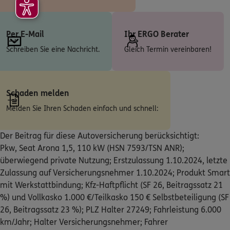
Hohner Weg 27
,
97702
Münnerstadt
(44.0 km)
Homepage besuchen
Per E-Mail
Ihr ERGO Berater
ERGO
Tobias Scheuplein
Schreiben Sie eine Nachricht.
Gleich Termin vereinbaren!
Hohner Weg 27
,
97702
Münnerstadt
(44.0 km)
Homepage besuchen
Schaden melden
5
/5
ERGO
Melden Sie Ihren Schaden einfach und schnell:
Karsten Arnold
Hauptstr. 21-23
,
36266
Heringen
(44.4 km)
Der Beitrag für diese Autoversicherung berücksichtigt:
Homepage besuchen
Pkw, Seat Arona 1,5, 110 kW (HSN 7593/TSN ANR);
überwiegend private Nutzung; Erstzulassung 1.10.2024, letzte
5
/5
ERGO
Zulassung auf Versicherungsnehmer 1.10.2024; Produkt Smart
Marie Theres Kirsch
mit Werkstattbindung; Kfz-Haftpflicht (SF 26, Beitragssatz 21
Burgstraße 13
,
35325
Mücke
(46.1 km)
%) und Vollkasko 1.000 €/Teilkasko 150 € Selbstbeteiligung (SF
Homepage besuchen
26, Beitragssatz 23 %); PLZ Halter 27249; Fahrleistung 6.000
km/Jahr; Halter Versicherungsnehmer; Fahrer