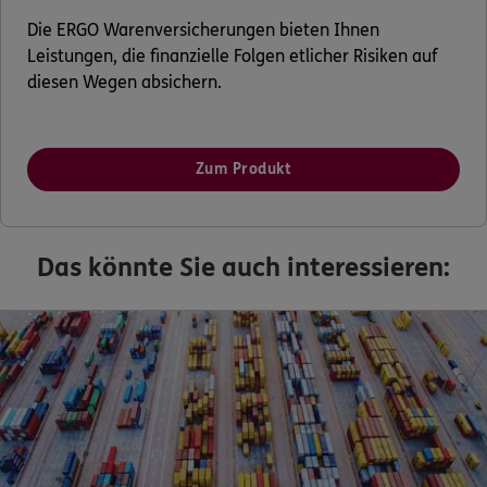
Die ERGO Warenversicherungen bieten Ihnen
ERGO Berater finden
Leistungen, die finanzielle Folgen etlicher Risiken auf
diesen Wegen absichern.
Log-in
Über ERGO
Zum Produkt
Das könnte Sie auch interessieren: