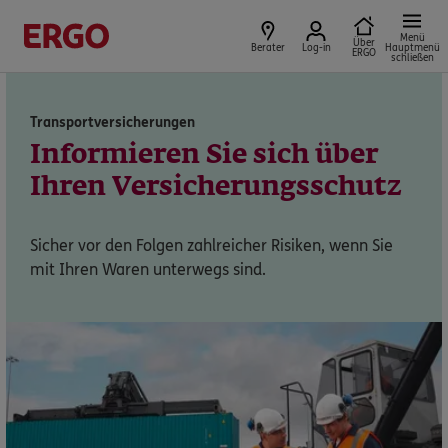
Menü
Produkte für Geschäftskunden
Über
Berater
Log-in
Hauptmenü
ERGO
schließen
Transportversicherungen
Sie sind Privatkunde?
Informieren Sie sich über
Ihren Versicherungsschutz
Dann bitte hier entlang:
Sicher vor den Folgen zahlreicher Risiken, wenn Sie
Privatkundenbereich
mit Ihren Waren unterwegs sind.
Service
Meine Versicherungen