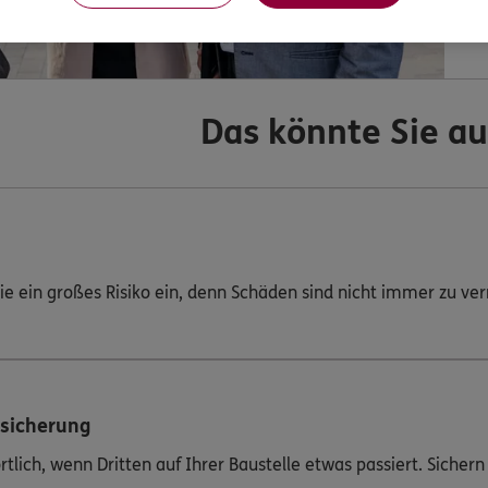
Das könnte Sie au
e ein großes Risiko ein, denn Schäden sind nicht immer zu ve
rsicherung
tlich, wenn Dritten auf Ihrer Baustelle etwas passiert. Sichern 