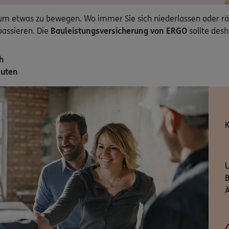
etwas zu bewegen. Wo immer Sie sich niederlassen oder räum
passieren. Die
Bauleistungsversicherung von ERGO
sollte desh
h
auten
K
U
B
Ä