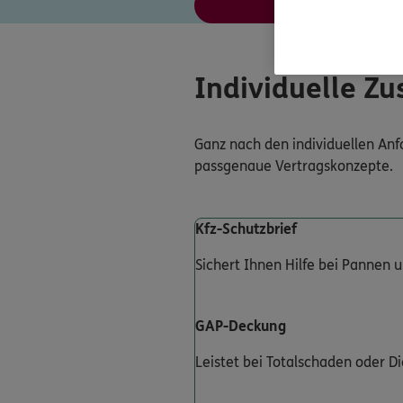
Angebot a
Individuelle Z
Ganz nach den individuellen Anf
passgenaue Vertragskonzepte.
Kfz-Schutzbrief
Sichert Ihnen Hilfe bei Pannen 
GAP-Deckung
Leistet bei Totalschaden oder D