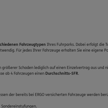
rschiedenen Fahrzeugtypen
Ihres Fuhrparks. Dabei erfolgt die T
wendig. Für jedes Ihrer Fahrzeuge erhalten Sie eine eigene P
ein größerer Schaden lediglich auf einen Einzelvertrag aus und 
sse ab 4 Fahrzeugen einen
Durchschnitts-SFR
.
assen der bereits bei ERGO versicherten Fahrzeuge werden berü
 Sondereinstufungen.