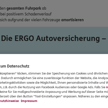
 den
gesamten Fuhrpark
ab
bei positivem Schadenverlauf
sich aufgrund der vielen Fahrzeuge
amortisieren
Die ERGO Autoversicherung –
Bei ERGO sind Sie 
 zum Datenschutz
akzeptieren" klicken, stimmen Sie der Speicherung von Cookies und ähnlichen
. Dadurch ermöglichen Sie eine zuverlässige Funktion der Website, die Analy
rketingaktivitäten sowie die Möglichkeit, Ihnen personalisierte Inhalte und
n, z.B. durch die Nutzung von Facebook Audiences oder Google Ads. Falls Sie
n
r keine für Sie maßgeschneiderte Anpassung und Werbung auf dieser Seite mö
erzeit über den Button "Tool-Einstellungen" anpassen. Näheres zu den einge
hutzhinweise
Impressum