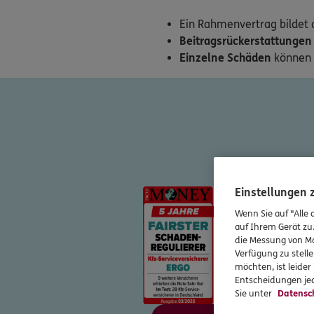
Ein Rahmenvertrag bildet
Beitragsrückerstattungen
Einzelne Schäden
können 
Einstellungen
Wenn Sie auf "Alle 
auf Ihrem Gerät zu
die Messung von Ma
Verfügung zu stelle
möchten, ist leide
Entscheidungen jed
Sie unter
Datensc