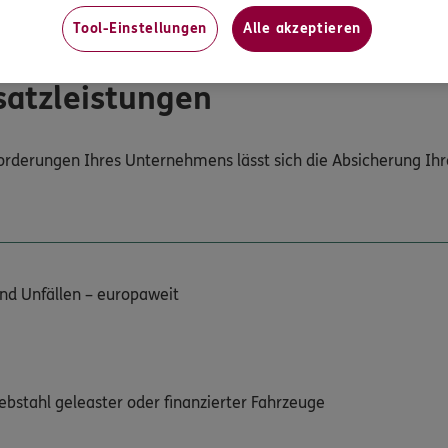
nfordern
Tool-Einstellungen
Alle akzeptieren
usatzleistungen
orderungen Ihres Unternehmens lässt sich die Absicherung Ihre
und Unfällen – europaweit
iebstahl geleaster oder finanzierter Fahrzeuge