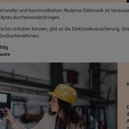
stransfer und Kommunikation: Moderne Elektronik ist Vorausse
 Bytes durcheinanderbringen.
chts anhaben können, gibt es die Elektronikversicherung. Das
r Großunternehmen.
htig
tware
K
E
d
A
o