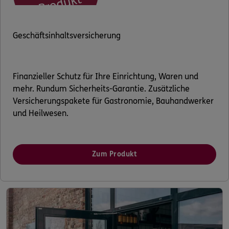
ERGO Berater finden
Geschäftsinhaltsversicherung
Log-in
Über ERGO
Finanzieller Schutz für Ihre Einrichtung, Waren und
mehr. Rundum Sicherheits-Garantie. Zusätzliche
Versicherungspakete für Gastronomie, Bauhandwerker
und Heilwesen.
Zum Produkt