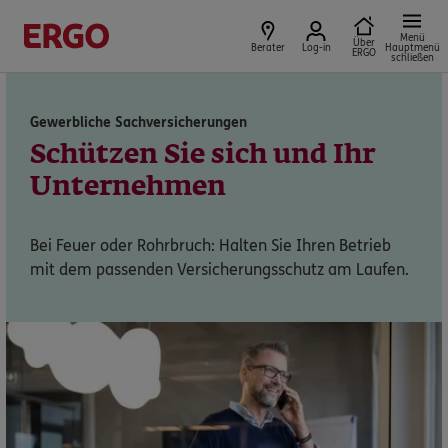
Menü
Produkte für Geschäftskunden
Über
Berater
Log-in
Hauptmenü
ERGO
schließen
Gewerbliche Sachversicherungen
Sie sind Privatkunde?
Schützen Sie sich und Ihr
Unternehmen
Dann bitte hier entlang:
Bei Feuer oder Rohrbruch: Halten Sie Ihren Betrieb
Privatkundenbereich
mit dem passenden Versicherungsschutz am Laufen.
Service
Meine Versicherungen