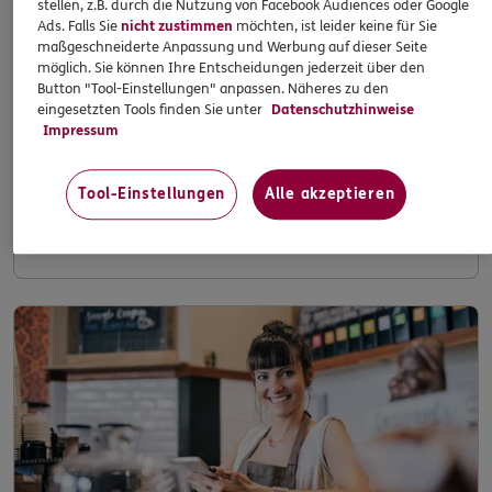
stellen, z.B. durch die Nutzung von Facebook Audiences oder Google
Ads. Falls Sie
nicht zustimmen
möchten, ist leider keine für Sie
maßgeschneiderte Anpassung und Werbung auf dieser Seite
möglich. Sie können Ihre Entscheidungen jederzeit über den
Finanzieller Schutz bei 100%iger Arbeitsunfähigkeit
Button "Tool-Einstellungen" anpassen. Näheres zu den
durch Krankheit oder Unfall. Inklusive
eingesetzten Tools finden Sie unter
Datenschutzhinweise
Kostenerstattung für eine Ersatzkraft.
Impressum
Tool-Einstellungen
Alle akzeptieren
Zum Produkt