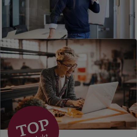
Sehen Sie auf einen Blick Ihre Versicherungen bei ERGO,
dem ERGO Rechtsschutz und der DKV.
Zum Kundenportal
Kontakt
Über ERGO
Erfahren Sie mehr über die ERGO Group
Zur ERGO Group