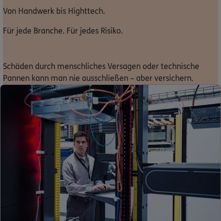
Sehen Sie auf einen Blick Ihre Versicherungen bei ERGO,
Von Handwerk bis Highttech.
dem ERGO Rechtsschutz und der DKV.
Für jede Branche. Für jedes Risiko.
Zum Kundenportal
Schäden durch menschliches Versagen oder technische
Pannen kann man nie ausschließen – aber versichern.
Kontakt
Über ERGO
Erfahren Sie mehr über die ERGO Group
Zur ERGO Group