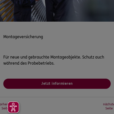
Montageversicherung
Für neue und gebrauchte Montageobjekte. Schutz auch
während des Probebetriebs.
Jetzt informieren
orherige
nächst
Seite
Seite