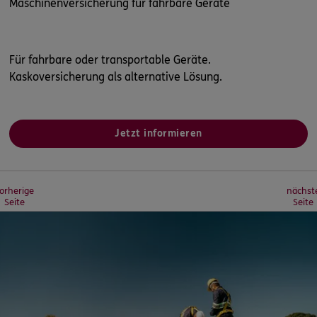
Maschinenversicherung für fahrbare Geräte
Für fahrbare oder transportable Geräte.
Kaskoversicherung als alternative Lösung.
Jetzt informieren
orherige
nächst
Seite
Seite