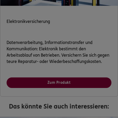
ERGO Berater finden
Log-in
Elektronikversicherung
Über ERGO
Datenverarbeitung, Informationstransfer und
Kommunikation: Elektronik bestimmt den
Arbeitsablauf von Betrieben. Versichern Sie sich gegen
teure Reparatur- oder Wiederbeschaffungskosten.
Zum Produkt
Das könnte Sie auch interessieren: