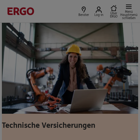
Menü
Produkte für Geschäftskunden
Über
Berater
Log-in
Hauptmenü
ERGO
schließen
Sie sind Privatkunde?
Dann bitte hier entlang:
Privatkundenbereich
Service
Technische Versicherungen
Meine Versicherungen