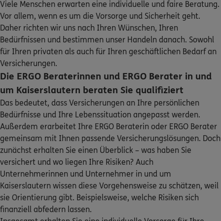
Viele Menschen erwarten eine individuelle und faire Beratung.
Sehen Sie auf einen Blick Ihre Versicherungen bei ERGO,
Vor allem, wenn es um die Vorsorge und Sicherheit geht.
5
/5
ERGO
dem ERGO Rechtsschutz und der DKV.
Daher richten wir uns nach Ihren Wünschen, Ihren
Sabine Glasen
Bedürfnissen und bestimmen unser Handeln danach. Sowohl
Hertelsbrunnenring 10
,
Hive-Park
67657
Zum Kundenportal
für Ihren privaten als auch für Ihren geschäftlichen Bedarf an
Kaiserslautern
(4.2 km)
Versicherungen.
Homepage besuchen
Die ERGO Beraterinnen und ERGO Berater in und
um Kaiserslautern beraten Sie qualifiziert
ERGO
Anne Möser
Das bedeutet, dass Versicherungen an Ihre persönlichen
Bedürfnisse und Ihre Lebenssituation angepasst werden.
Hertelsbrunnenring 10
,
67657
Kaiserslautern
Schaden oder Leistungsfall melden
(4.2 km)
Außerdem erarbeitet Ihre ERGO Beraterin oder ERGO Berater
Homepage besuchen
gemeinsam mit Ihnen passende Versicherungslösungen. Doch
Bequem online oder telefonisch
zunächst erhalten Sie einen Überblick – was haben Sie
versichert und wo liegen Ihre Risiken? Auch
ERGO
Oliver Schein
Rechnung einreichen
Unternehmerinnen und Unternehmer in und um
Hertelsbrunnenring 10
,
67657
Kaiserslautern
Kaiserslautern wissen diese Vorgehensweise zu schätzen, weil
(4.2 km)
sie Orientierung gibt. Beispielsweise, welche Risiken sich
Homepage besuchen
finanziell abfedern lassen.