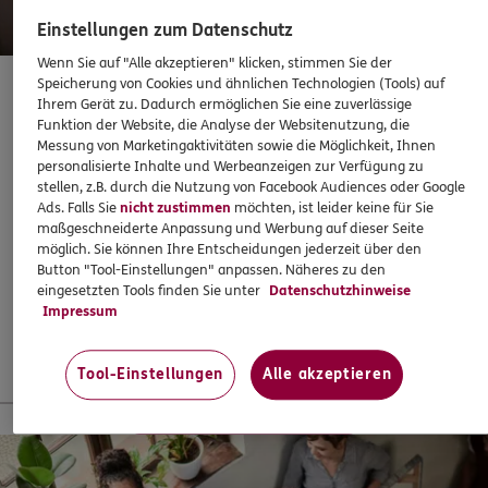
ERGO
Thomas Klaus Heinz
Einstellungen zum Datenschutz
Am Mühlhübel 3
,
67686
Mackenbach
(11.6 km)
Wenn Sie auf "Alle akzeptieren" klicken, stimmen Sie der
Homepage besuchen
Speicherung von Cookies und ähnlichen Technologien (Tools) auf
Zahnzusatzversicherung mit Sofortschutz
Ihrem Gerät zu. Dadurch ermöglichen Sie eine zuverlässige
Funktion der Website, die Analyse der Websitenutzung, die
ERGO
Nicolas Pfeiffer
Messung von Marketingaktivitäten sowie die Möglichkeit, Ihnen
Abschließen, wenn es eigentlich schon zu spät ist? Mit
Römerstraße
,
66849
Landstuhl
(12.1 km)
personalisierte Inhalte und Werbeanzeigen zur Verfügung zu
ERGO klappts! Sogar, wenn die Behandlung bereits
stellen, z.B. durch die Nutzung von Facebook Audiences oder Google
Homepage besuchen
begonnen hat. Oder ein Heil- und Kostenplan vorliegt –
Ads. Falls Sie
nicht zustimmen
möchten, ist leider keine für Sie
maßgeschneiderte Anpassung und Werbung auf dieser Seite
super!
ERGO
möglich. Sie können Ihre Entscheidungen jederzeit über den
Steffen Volz
Button "Tool-Einstellungen" anpassen. Näheres zu den
37,60
€
monatlich
Hauptstr. 8
,
67677
Enkenbach-Alsenborn
eingesetzten Tools finden Sie unter
Datenschutzhinweise
(12.7 km)
Impressum
Homepage besuchen
Mehr erfahren
Tool-Einstellungen
Alle akzeptieren
ERGO
Annabelle Viola Wagner
Im Flürchen 14
,
67715
Geiselberg
(13.1 km)
13 % Startbonus für junge Leute
Homepage besuchen