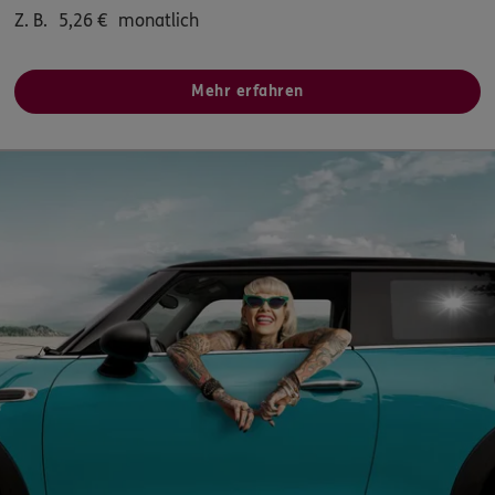
ERGO
Sascha Bender
Z. B.
5,26
€
monatlich
Zweibrücker Str. 35a
,
66894
Martinshöhe
(20.4 km)
Homepage besuchen
Mehr erfahren
ERGO
Frank Manuel
Zweibrücker Str. 40
,
66894
Martinshöhe
(20.6 km)
Homepage besuchen
ERGO
Chris Ulrich
Zweibrücker Str. 40
,
66894
Martinshöhe
(20.7 km)
Homepage besuchen
ERGO
Dennis Fangmann
Am Petzenberg 8
,
67725
Breunigweiler
(21.5 km)
Homepage besuchen