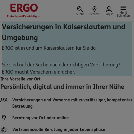
Menü
Suche
Berater
Log-in
Schließen
Versicherungen in Kaiserslautern und
Umgebung
Versicherung vor Ort
ERGO ist in und um Kaiserslautern für Sie da
Sie sind auf der Suche nach der richtigen Versicherung?
ERGO macht Versichern einfacher.
Schaden oder Leistungsfall melden
Ihre Vorteile vor Ort
Persönlich, digital und immer in Ihrer Nähe
Bequem online oder telefonisch
Versicherungen und Vorsorge mit zuverlässiger, kompetenter
Rechnung einreichen
Betreuung
Beratung vor Ort oder online
Vertrauensvolle Beratung in jeder Lebensphase