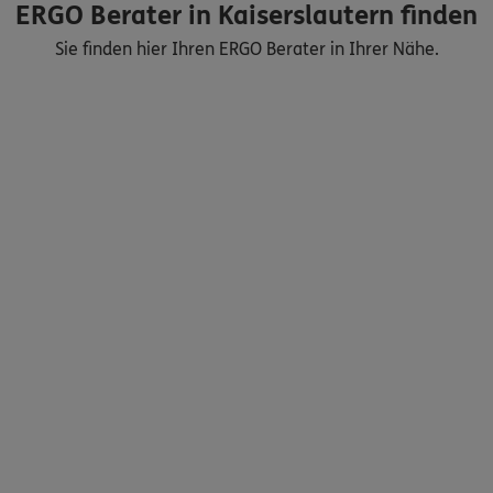
ERGO Berater in Kaiserslautern finden
Sie finden hier Ihren ERGO Berater in Ihrer Nähe.
Nicht sicher, was Sie benötigen?
Dann lassen Sie sich helfen.
Bequem online oder telefonisch
Service
Meine Versicherungen
Sehen Sie auf einen Blick Ihre Versicherungen bei ERGO,
dem ERGO Rechtsschutz und der DKV.
Zum Kundenportal