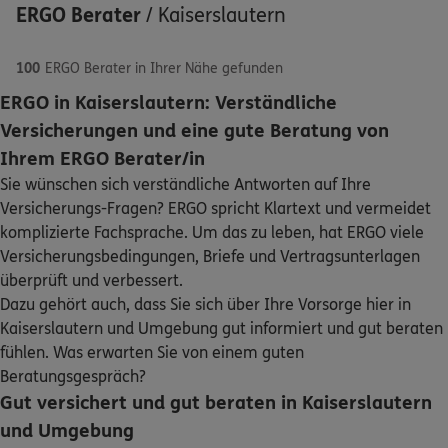
ERGO Berater
/
Kaiserslautern
100
ERGO Berater in Ihrer Nähe gefunden
ERGO in Kaiserslautern: Verständliche
5
/5
DKV
Versicherungen und eine gute Beratung von
Uwe Frank
Schaden oder Leistungsfall melden
Ihrem ERGO Berater/in
Marktstraße 40
,
67655
Kaiserslautern
(2.2 km)
Sie wünschen sich verständliche Antworten auf Ihre
Bequem online oder telefonisch
Homepage besuchen
Versicherungs-Fragen? ERGO spricht Klartext und vermeidet
komplizierte Fachsprache. Um das zu leben, hat ERGO viele
Rechnung einreichen
ERGO
Alex Kerber
Versicherungsbedingungen, Briefe und Vertragsunterlagen
Friedenstr. 88
,
67657
Kaiserslautern
(3.7 km)
überprüft und verbessert.
Homepage besuchen
Dazu gehört auch, dass Sie sich über Ihre Vorsorge hier in
Kontakt
Kaiserslautern und Umgebung gut informiert und gut beraten
fühlen. Was erwarten Sie von einem guten
ERGO
Mike Dürrkopf
Beratungsgespräch?
Hertelsbrunnenring 10
,
67657
Kaiserslautern
Gut versichert und gut beraten in Kaiserslautern
(4.2 km)
Meine Versicherungen
und Umgebung
Homepage besuchen