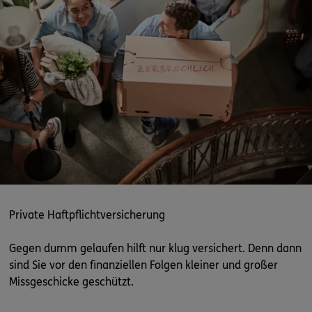
ERGO
Dimitri Avignon
Brahmsweg 3
,
66882
Hütschenhausen
(18.7 km)
Homepage besuchen
ERGO
Matthias Müller
Waldfischbacher Str. 32
,
66978
Leimen
(18.6 km)
Homepage besuchen
ERGO
Niklas Müller
Ringelsbergstr. 14
,
66978
Leimen
(18.7 km)
Homepage besuchen
Private Haftpflichtversicherung
ERGO
Hans Schneider
Gegen dumm gelaufen hilft nur klug versichert. Denn dann
Hauptstr. 15
,
66919
Saalstadt
(18.8 km)
sind Sie vor den finanziellen Folgen kleiner und großer
Homepage besuchen
Missgeschicke geschützt.