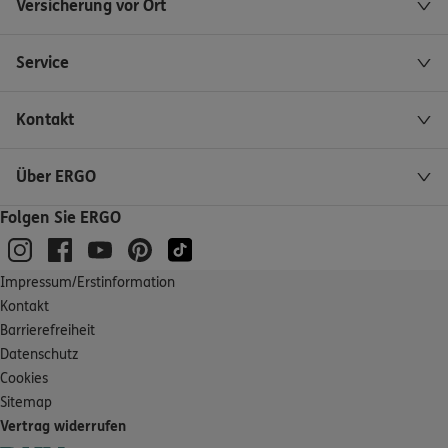
Versicherung vor Ort
Homepage besuchen
4.6
/5
ERGO
Service
Achim Burkhardt
Bismarckstr. 47
,
66953
Pirmasens
(27.7 km)
Kontakt
Homepage besuchen
Über ERGO
ERGO
Andreas H. Burkhardt
Folgen Sie ERGO
Bismarckstr. 47
,
66953
Pirmasens
(27.7 km)
Homepage besuchen
Impressum/Erstinformation
ERGO
Michael Hilgert
Kontakt
Habsburger Ring 15
,
67307
Göllheim
(27.8 km)
Barrierefreiheit
Homepage besuchen
Datenschutz
Cookies
ERGO
Sitemap
Ralph Karch
Vertrag widerrufen
Im Lehmengarten 1
,
66901
Schönenberg-