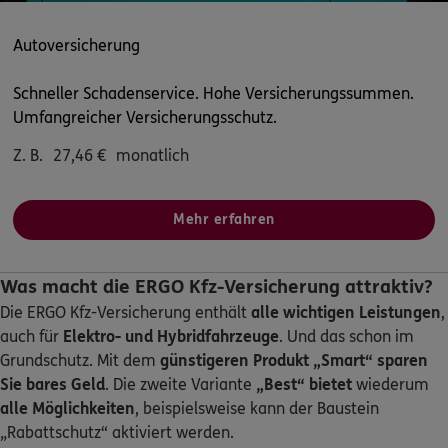
ERGO
Oliver Schein
Hauptstr. 48
,
66871
Theisbergstegen
(22.6 km)
Autoversicherung
Homepage besuchen
Schneller Schadenservice. Hohe Versicherungssummen.
ERGO
Ralf Andrie
Umfangreicher Versicherungsschutz.
Höheinöder Str. 1
,
66987
Thaleischweiler-
Z. B.
27,46
€
monatlich
Fröschen
(22.8 km)
Homepage besuchen
Mehr erfahren
ERGO
Petra Rathmann
Was macht die ERGO Kfz-Versicherung attraktiv?
Friedhofstr. 10
,
66981
Münchweiler
(25.0 km)
Die ERGO Kfz-Versicherung enthält
alle wichtigen Leistungen
,
Homepage besuchen
auch für
Elektro- und Hybridfahrzeuge
. Und das schon im
Grundschutz. Mit dem
günstigeren Produkt „Smart“
sparen
ERGO
Bartosz Dzierbicki
Sie bares Geld
. Die zweite Variante
„Best“ bietet
wiederum
Auf den Wergen 43
,
67466
Lambrecht (Pfalz)
alle Möglichkeiten
, beispielsweise kann der Baustein
(25.3 km)
„Rabattschutz“ aktiviert werden.
Homepage besuchen