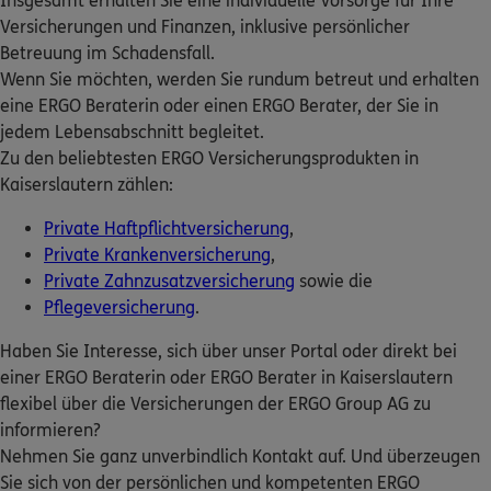
Insgesamt erhalten Sie eine individuelle Vorsorge für Ihre
ERGO
Ralf Gonscherowski
ERGO Berater finden
Versicherungen und Finanzen, inklusive persönlicher
Am Wurzelwoog 19a
,
67661
Kaiserslautern
Betreuung im Schadensfall.
Kundenportal Log-in
(5.1 km)
Wenn Sie möchten, werden Sie rundum betreut und erhalten
Homepage besuchen
eine ERGO Beraterin oder einen ERGO Berater, der Sie in
jedem Lebensabschnitt begleitet.
ERGO
Timo Alexander Mang
Zu den beliebtesten ERGO Versicherungsprodukten in
Am Wurzelwoog 19a
,
67661
Kaiserslautern
Kaiserslautern zählen:
(5.1 km)
Private Haftpflichtversicherung
Homepage besuchen
,
Private Krankenversicherung
,
Private Zahnzusatzversicherung
sowie die
ERGO
Alina Heizmann
Pflegeversicherung
.
Europaallee 33
,
67657
Kaiserslautern
(5.7 km)
Homepage besuchen
Haben Sie Interesse, sich über unser Portal oder direkt bei
einer ERGO Beraterin oder ERGO Berater in Kaiserslautern
flexibel über die Versicherungen der ERGO Group AG zu
ERGO
Michael Hilgert
informieren?
Europaallee 33
,
67657
Kaiserslautern
(5.7 km)
Nehmen Sie ganz unverbindlich Kontakt auf. Und überzeugen
Homepage besuchen
Sie sich von der persönlichen und kompetenten ERGO