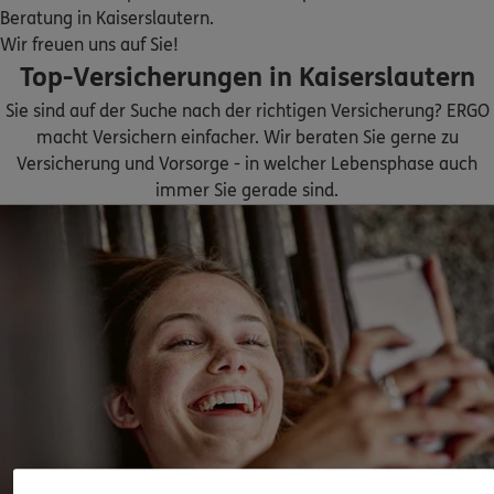
Beratung in Kaiserslautern.
ERGO
Kristina Schein
Wir freuen uns auf Sie!
Europaallee 33
,
67657
Kaiserslautern
(5.7 km)
Top-Versicherungen in Kaiserslautern
Homepage besuchen
Sie sind auf der Suche nach der richtigen Versicherung? ERGO
macht Versichern einfacher. Wir beraten Sie gerne zu
ERGO
Imke Steeg
Versicherung und Vorsorge - in welcher Lebensphase auch
Europaallee 33
,
67657
Kaiserslautern
(5.7 km)
immer Sie gerade sind.
Homepage besuchen
ERGO
Marie-Fe Fida Wendt
Europaallee 33
,
67657
Kaiserslautern
(5.7 km)
Homepage besuchen
ERGO
Claudia Kleer
Trippstadter Str. 36 b
,
67705
Stelzenberg
(7.1 km)
Homepage besuchen