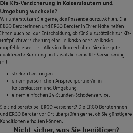
Die Kfz-Versicherung in Kaiserslautern und
Umgebung wechseln?
ERGO
Marian Keller
Wir unterstützen Sie gerne, das Passende auszuwählen. Die
Auf den Wergen 43
,
67466
Lambrecht (Pfalz)
ERGO Beraterinnen und ERGO Berater in Ihrer Nähe helfen
(25.3 km)
Ihnen auch bei der Entscheidung, ob für Sie zusätzlich zur Kfz-
Homepage besuchen
Haftpflichtversicherung eine Teilkasko oder Vollkasko
empfehlenswert ist. Alles in allem erhalten Sie eine gute,
ERGO
Marzena Keller
qualifizierte Beratung und zusätzlich eine Kfz-Versicherung
Auf den Wergen 43
,
67466
Lambrecht (Pfalz)
mit:
(25.3 km)
Homepage besuchen
starken Leistungen,
einem persönlichen Ansprechpartner/in in
Kaiserslautern und Umgebung,
ERGO
Michael Wolf
einem einfachen 24-Stunden-Schadenservice.
Philipp-Mayer-Str. 7
,
67304
Eisenberg (Pfalz)
(27.3 km)
Sie sind bereits bei ERGO versichert? Die ERGO Beraterinnen
Homepage besuchen
und ERGO Berater vor Ort überprüfen gerne, ob Sie günstigere
Konditionen erhalten können.
ERGO
Hassan Alkhalaf
Nicht sicher, was Sie benötigen?