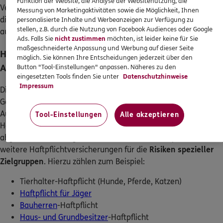
Funktion der Website, die Analyse der Websitenutzung, die
Versicherung zudem, in welcher Höhe. Hält die Versicherung
Messung von Marketingaktivitäten sowie die Möglichkeit, Ihnen
die Forderungen für unberechtigt, wehrt sie diese ab, notfalls
personalisierte Inhalte und Werbeanzeigen zur Verfügung zu
stellen, z.B. durch die Nutzung von Facebook Audiences oder Google
auch mit
Rechtsmitteln
.
Ads. Falls Sie
nicht zustimmen
möchten, ist leider keine für Sie
maßgeschneiderte Anpassung und Werbung auf dieser Seite
Haftpflichtversicherungen für besondere
möglich. Sie können Ihre Entscheidungen jederzeit über den
Anforderungen
Button "Tool-Einstellungen" anpassen. Näheres zu den
eingesetzten Tools finden Sie unter
Datenschutzhinweise
Impressum
Die Privathaftpflichtversicherung sichert viele typische
Gefahren ab. Besondere Risiken, wie sie sich z. B. aus der
Ausübung besonders schadensträchtiger Hobbys oder aus der
Tool-Einstellungen
Alle akzeptieren
Haltung größerer Tiere ergeben, sind aber meist nicht
abgedeckt. Deshalb gibt es neben der Privathaftpflicht
weitere Haftpflichtversicherungen für die
Risiken spezieller
Zielgruppen
. Hierzu zählen zum Beispiel:
Tierhalter-Haftpflicht (Hunde, Pferde, Katzen)
Haftpflicht für Jäger
Bauherren
-Haftpflicht
Haus- und Grundbesitzer
-Haftpflicht