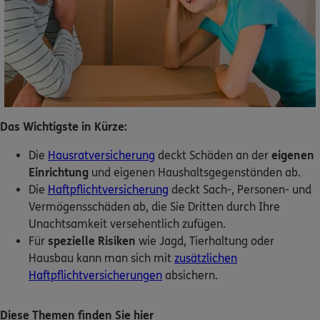
Dann lassen Sie sich helfen.
Service
Das Wichtigste in Kürze:
Meine Versicherungen
Die
Hausratversicherung
deckt Schäden an der
eigenen
Sehen Sie auf einen Blick Ihre Versicherungen bei ERGO,
Einrichtung
und eigenen Haushaltsgegenständen ab.
dem ERGO Rechtsschutz und der DKV.
Die
Haftpflichtversicherung
deckt Sach-, Personen- und
Vermögensschäden ab, die Sie Dritten durch Ihre
Zum Kundenportal
Unachtsamkeit versehentlich zufügen.
Für
spezielle Risiken
wie Jagd, Tierhaltung oder
Hausbau kann man sich mit
zusätzlichen
Haftpflichtversicherungen
absichern.
Schaden- oder Leistungsfall melden
Bequem online oder telefonisch.
Diese Themen finden Sie hier