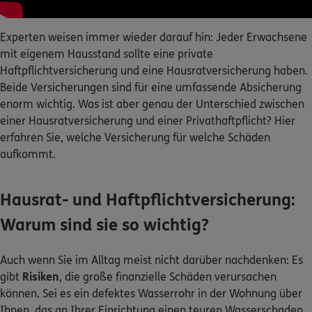
Experten weisen immer wieder darauf hin: Jeder Erwachsene
0800 / 3746 095
mit eigenem Hausstand sollte eine private
Mo–Sa 7–20 Uhr (gebührenfrei)
Haftpflichtversicherung und eine Hausratversicherung haben.
Beide Versicherungen sind für eine umfassende Absicherung
ERGO Berater finden
enorm wichtig. Was ist aber genau der Unterschied zwischen
Kundenportal Log-in
einer Hausratversicherung und einer Privathaftpflicht? Hier
erfahren Sie, welche Versicherung für welche Schäden
aufkommt.
Hausrat- und Haftpflichtversicherung:
Warum sind sie so wichtig?
Auch wenn Sie im Alltag meist nicht darüber nachdenken: Es
gibt
Risiken
, die große finanzielle Schäden verursachen
können. Sei es ein defektes Wasserrohr in der Wohnung über
Ihnen, das an Ihrer Einrichtung einen teuren Wasserschaden