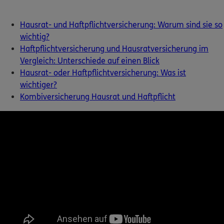
Kontakt
Hausrat- und Haftpflichtversicherung: Warum sind sie so
wichtig?
Haftpflichtversicherung und Hausratversicherung im
Vergleich: Unterschiede auf einen Blick
Hausrat- oder Haftpflichtversicherung: Was ist
Meine Versicherungen
wichtiger?
Kombiversicherung Hausrat und Haftpflicht
Sehen Sie auf einen Blick Ihre Versicherungen bei ERGO,
dem ERGO Rechtsschutz und der DKV.
Zum Kundenportal
Schaden- oder Leistungsfall melden
Bequem online oder telefonisch.