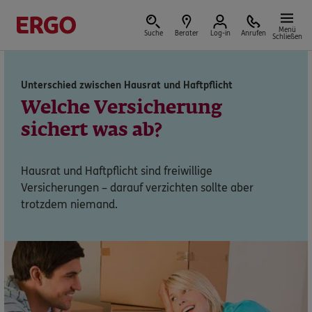
Menü
Suche
Berater
Log-in
Anrufen
Schließen
Unterschied zwischen Hausrat und Haftpflicht
Versicherungen & Finanzen
Welche Versicherung
sichert was ab?
Hausrat und Haftpflicht sind freiwillige
Reform der privaten Altersvorsorge
Versicherungen – darauf verzichten sollte aber
trotzdem niemand.
Jetzt Förderung selbst berechnen.
Jetzt informieren
Nicht sicher, was Sie benötigen?