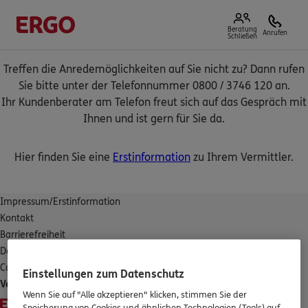
Beratung
Anrufen
Schließen
Treffen die Anredemöglichkeiten auf Sie nicht zu? Dann rufen
Sie bitte unter der Telefonnummer 0800 / 3746 120 an.
Ihr Kundenberater am Telefon freut sich auf das Gespräch mit
Ihnen und ist gern für Sie da.
Hier finden Sie eine
Erstinformation
zu Ihrem Vermittler.
Impressum/Erstinformation
Kontakt
Barrierefreiheit
Datenschutz
Cookies
Einstellungen zum Datenschutz
Vertrag widerrufen
Wenn Sie auf "Alle akzeptieren" klicken, stimmen Sie der