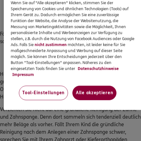
Wenn Sie auf "Alle akzeptieren" klicken, stimmen Sie der
Für den Zahnspangendraht
Speicherung von Cookies und ähnlichen Technologien (Tools) auf
Unter den Brackets
Ihrem Gerät zu. Dadurch ermöglichen Sie eine zuverlässige
Für die Bügel
Funktion der Website, die Analyse der Websitenutzung, die
Messung von Marketingaktivitäten sowie die Möglichkeit, Ihnen
personalisierte Inhalte und Werbeanzeigen zur Verfügung zu
Fällt Ihnen die
Säuberung mit den Interdentalbürsten
stellen, z.B. durch die Nutzung von Facebook Audiences oder Google
schwer, bieten sich folgende Hilfsmittel an:
Ads. Falls Sie
nicht zustimmen
möchten, ist leider keine für Sie
maßgeschneiderte Anpassung und Werbung auf dieser Seite
Einbüschelzahnbürsten
möglich. Sie können Ihre Entscheidungen jederzeit über den
Zahnseide
Button "Tool-Einstellungen" anpassen. Näheres zu den
eingesetzten Tools finden Sie unter
Datenschutzhinweise
Herausnehmbare Zahnspangen spülen Sie regelmäßig
Impressum
gründlich ab. Verwenden Sie dafür lauwarmes Wasser.
Oberflächen der Zahnspangen reinigen Sie leicht mit einer
Tool-Einstellungen
Alle akzeptieren
Handzahnbürste.
Verzichten Sie nicht auf eine gründliche Reinigung der Zähne
und Zahnspange. Denn dort sammeln sich tendenziell deutlich
mehr Beläge als vorher. Fällt Ihrem Kind die gründliche
Reinigung nach dem Anlegen einer Zahnspange schwer,
sprechen Sie mit Ihrem Zahnarzt oder Kieferorthopäden