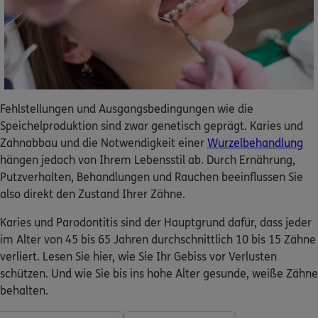
Dann lassen Sie sich helfen.
Service
Fehlstellungen und Ausgangsbedingungen wie die
Speichelproduktion sind zwar genetisch geprägt. Karies und
Meine Versicherungen
Zahnabbau und die Notwendigkeit einer
Wurzelbehandlung
hängen jedoch von Ihrem Lebensstil ab. Durch Ernährung,
Sehen Sie auf einen Blick Ihre Versicherungen bei ERGO,
Putzverhalten, Behandlungen und Rauchen beeinflussen Sie
dem ERGO Rechtsschutz und der DKV.
also direkt den Zustand Ihrer Zähne.
Zum Kundenportal
Karies und Parodontitis sind der Hauptgrund dafür, dass jeder
im Alter von 45 bis 65 Jahren durchschnittlich 10 bis 15 Zähne
verliert. Lesen Sie hier, wie Sie Ihr Gebiss vor Verlusten
schützen. Und wie Sie bis ins hohe Alter gesunde, weiße Zähne
Schaden- oder Leistungsfall melden
behalten.
Bequem online oder telefonisch.