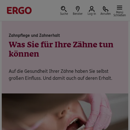
Menü
Suche
Berater
Log-in
Anrufen
Schließen
Zahnpflege und Zahnerhalt
Versicherungen & Finanzen
Was Sie für Ihre Zähne tun
können
Auf die Gesundheit Ihrer Zähne haben Sie selbst
Reform der privaten Altersvorsorge
großen Einfluss. Und damit auch auf deren Erhalt.
Jetzt Förderung selbst berechnen.
Jetzt informieren
Nicht sicher, was Sie benötigen?