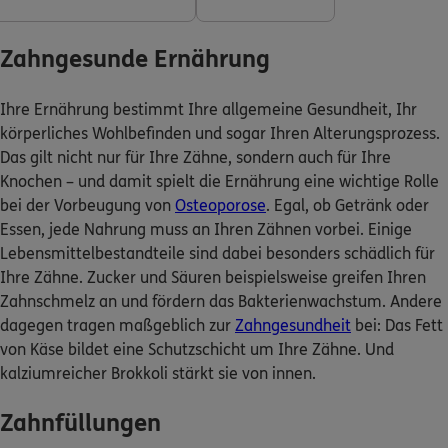
Zahngesunde Ernährung
0800 / 3746 095
Mo–Sa 7–20 Uhr (gebührenfrei)
Ihre Ernährung bestimmt Ihre allgemeine Gesundheit, Ihr
körperliches Wohlbefinden und sogar Ihren Alterungsprozess.
ERGO Berater finden
Das gilt nicht nur für Ihre Zähne, sondern auch für Ihre
Kundenportal Log-in
Knochen – und damit spielt die Ernährung eine wichtige Rolle
bei der Vorbeugung von
Osteoporose
. Egal, ob Getränk oder
Essen, jede Nahrung muss an Ihren Zähnen vorbei. Einige
Lebensmittelbestandteile sind dabei besonders schädlich für
Ihre Zähne. Zucker und Säuren beispielsweise greifen Ihren
Zahnschmelz an und fördern das Bakterienwachstum. Andere
dagegen tragen maßgeblich zur
Zahngesundheit
bei: Das Fett
von Käse bildet eine Schutzschicht um Ihre Zähne. Und
kalziumreicher Brokkoli stärkt sie von innen.
Zahnfüllungen