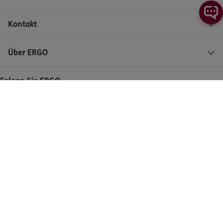
Kontakt
Über ERGO
Folgen Sie ERGO
Impressum/Erstinformation
Kontakt
Barrierefreiheit
Datenschutz
Cookies
Sitemap
Vertrag widerrufen