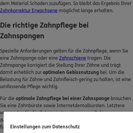
dem Material Schaden zuzufügen. So bleibt das Ergebnis Ihrer
Zahnkorrektur Erwachsene
möglichst lange erhalten.
Die richtige Zahnpflege bei
Zahnspangen
Spezielle Anforderungen gelten für die Zahnpflege, wenn Sie
eine Zahnspange oder eine
Zahnschiene
tragen. Die
Zahnspange korrigiert die Stellung Ihrer Zähne und trägt
damit erheblich zur
optimalen Gebissnutzung
bei. Um die
Belastung für Zähne und Zahnfleisch gering zu halten, ist eine
umfassende Pflege wichtig.
Für die
optimale Zahnpflege bei einer Zahnspange
brauchen
Sie eine Zahnbürste sowie Internetdentalbürsten. Letztere
verwenden Sie für Zahnzwischenräume, um Beläge
zuverlässig zu lösen. Weiterhin nutzen Sie Interdentalbürsten
Einstellungen zum Datenschutz
für die Reinigung der Zahnspange: