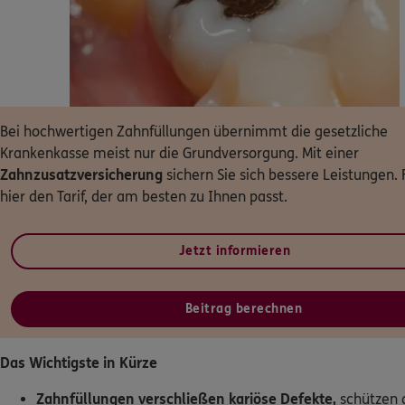
Dann lassen Sie sich helfen.
Service
Bei hochwertigen Zahnfüllungen übernimmt die gesetzliche
Krankenkasse meist nur die Grundversorgung. Mit einer
Meine Versicherungen
Zahnzusatzversicherung
sichern Sie sich bessere Leistungen. 
hier den Tarif, der am besten zu Ihnen passt.
Sehen Sie auf einen Blick Ihre Versicherungen bei ERGO, dem
Rechtsschutz und der DKV.
Jetzt informieren
Zum Kundenportal
Beitrag berechnen
Das Wichtigste in Kürze
Schaden- oder Leistungsfall melden
Bequem online oder telefonisch.
Zahnfüllungen verschließen kariöse Defekte,
schützen 