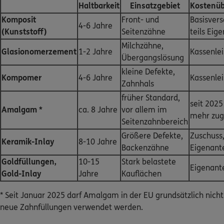
Haltbarkeit
Einsatzgebiet
Kostenü
Komposit
Front- und
Basisver
4-6 Jahre
(Kunststoff)
Seitenzähne
teils Eige
Milchzähne,
Glasionomerzement
1-2 Jahre
Kassenle
Übergangslösung
kleine Defekte,
Kompomer
4-6 Jahre
Kassenle
Zahnhals
früher Standard,
seit 2025
Amalgam *
ca. 8 Jahre
vor allem im
mehr zug
Seitenzahnbereich
Größere Defekte,
Zuschuss
Keramik-Inlay
8-10 Jahre
Backenzähne
Eigenante
Goldfüllungen,
10-15
Stark belastete
Eigenante
Gold-Inlay
Jahre
Kauflächen
* Seit Januar 2025 darf Amalgam in der EU grundsätzlich nicht
neue Zahnfüllungen verwendet werden.