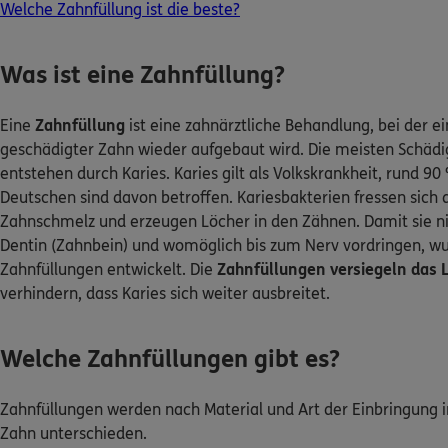
Welche Zahnfüllung ist die beste?
0800 / 3746 095
Was ist eine Zahnfüllung?
Mo–Sa 7–20 Uhr (gebührenfrei)
Eine
Zahnfüllung
ist eine zahnärztliche Behandlung, bei der ei
ERGO Berater finden
geschädigter Zahn wieder aufgebaut wird. Die meisten Schäd
Kundenportal Log-in
entstehen durch Karies. Karies gilt als Volkskrankheit, rund 90
Deutschen sind davon betroffen. Kariesbakterien fressen sich 
Zahnschmelz und erzeugen Löcher in den Zähnen. Damit sie n
Dentin (Zahnbein) und womöglich bis zum Nerv vordringen, w
Zahnfüllungen entwickelt. Die
Zahnfüllungen versiegeln das 
verhindern, dass Karies sich weiter ausbreitet.
Welche Zahnfüllungen gibt es?
Zahnfüllungen werden nach Material und Art der Einbringung 
Zahn unterschieden.