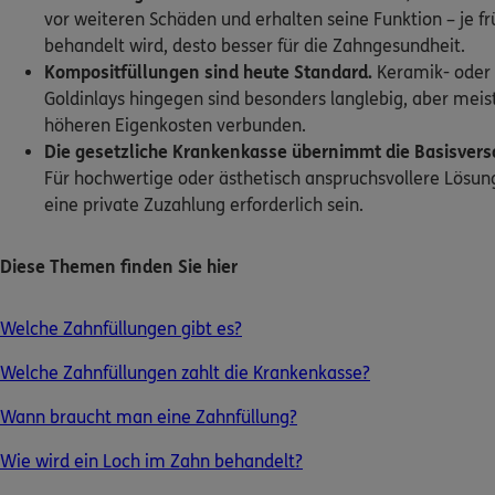
vor weiteren Schäden und erhalten seine Funktion – je fr
behandelt wird, desto besser für die Zahngesundheit.
Kontakt
Kompositfüllungen sind heute Standard.
Keramik- oder
Goldinlays hingegen sind besonders langlebig, aber meis
höheren Eigenkosten verbunden.
Die gesetzliche Krankenkasse übernimmt die Basisver
Meine Versicherungen
Für hochwertige oder ästhetisch anspruchsvollere Lösu
eine private Zuzahlung erforderlich sein.
Sehen Sie auf einen Blick Ihre Versicherungen bei ERGO, dem
Rechtsschutz und der DKV.
Diese Themen finden Sie hier
Zum Kundenportal
Welche Zahnfüllungen gibt es?
Welche Zahnfüllungen zahlt die Krankenkasse?
Schaden- oder Leistungsfall melden
Wann braucht man eine Zahnfüllung?
Bequem online oder telefonisch.
Wie wird ein Loch im Zahn behandelt?