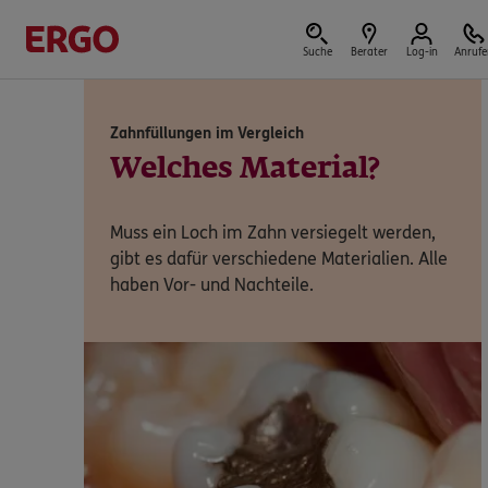
Suche
Berater
Log-in
Anrufe
Zahnfüllungen im Vergleich
Versicherungen & Finanzen
Welches Material?
Muss ein Loch im Zahn versiegelt werden,
gibt es dafür verschiedene Materialien. Alle
Reform der privaten Altersvorsorge
haben Vor- und Nachteile.
Jetzt Förderung selbst berechnen.
Jetzt informieren
Nicht sicher, was Sie benötigen?