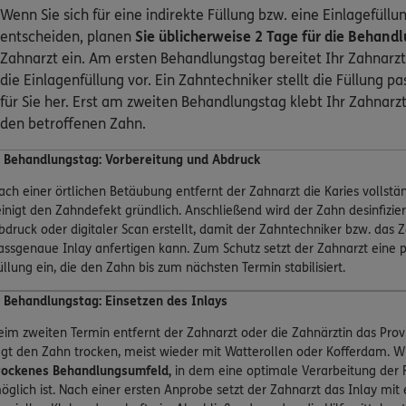
Wenn Sie sich für eine indirekte Füllung bzw. eine Einlagefüllu
entscheiden, planen
Sie üblicherweise 2 Tage für die Behand
Zahnarzt ein. Am ersten Behandlungstag bereitet Ihr Zahnarzt 
die Einlagenfüllung vor. Ein Zahntechniker stellt die Füllung p
für Sie her. Erst am zweiten Behandlungstag klebt Ihr Zahnarzt 
den betroffenen Zahn.
. Behandlungstag: Vorbereitung und Abdruck
ach einer örtlichen Betäubung entfernt der Zahnarzt die Karies vollstä
einigt den Zahndefekt gründlich. Anschließend wird der Zahn desinfizier
bdruck oder digitaler Scan erstellt, damit der Zahntechniker bzw. das 
assgenaue Inlay anfertigen kann. Zum Schutz setzt der Zahnarzt eine p
üllung ein, die den Zahn bis zum nächsten Termin stabilisiert.
. Behandlungstag: Einsetzen des Inlays
eim zweiten Termin entfernt der Zahnarzt oder die Zahnärztin das Pro
egt den Zahn trocken, meist wieder mit Watterollen oder Kofferdam. Wic
rockenes Behandlungsumfeld,
in dem eine optimale Verarbeitung der 
öglich ist. Nach einer ersten Anprobe setzt der Zahnarzt das Inlay mit