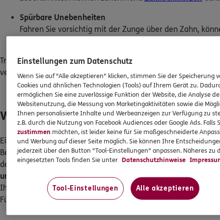
Spürbare Unebenheiten
Fahren Sie vorsichtig mit der Zunge über den Zahn, kön
größere Löcher als raue oder vertiefte Stellen wahrnehm
Treten solche Symptome auf, sollten Sie zeitnah einen Zahnar
Einstellungen zum Datenschutz
vereinbaren.
Wenn Sie auf "Alle akzeptieren" klicken, stimmen Sie der Speicherung 
Cookies und ähnlichen Technologien (Tools) auf Ihrem Gerät zu. Dadur
ermöglichen Sie eine zuverlässige Funktion der Website, die Analyse de
Websitenutzung, die Messung von Marketingaktivitäten sowie die Mögli
Wie wird ein Loch im Zahn behandelt?
Ihnen personalisierte Inhalte und Werbeanzeigen zur Verfügung zu ste
z.B. durch die Nutzung von Facebook Audiences oder Google Ads. Falls 
zustimmen
möchten, ist leider keine für Sie maßgeschneiderte Anpas
Ein Loch im Zahn wird üblicherweise mit einer Zahnfüllung be
und Werbung auf dieser Seite möglich. Sie können Ihre Entscheidung
jederzeit über den Button "Tool-Einstellungen" anpassen. Näheres zu 
Beim Einsatz einer Füllung richtet sich der Behandlungsablauf
eingesetzten Tools finden Sie unter
Datenschutzhinweise
Impressu
der gewählten Füllung. Ihr Zahnarzt unterscheidet zwischen
d
und indirekten Füllungen.
Direkte Füllungen bieten einen Zeitv
Ihr Zahnarzt repariert den Zahn direkt während des Termins. I
Tool-Einstellungen
Alle akzeptieren
Füllungen erstrecken sich über 2 Behandlungstage.