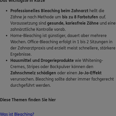
Das Wichtigste in Kürze
Professionelles Bleaching beim Zahnarzt
hellt die
Kontakt
Zähne je nach Methode um
bis zu 8 Farbstufen
auf.
Voraussetzung sind
gesunde, kariesfreie Zähne
und eine
zahnärztliche Kontrolle vorab.
Home-Bleaching ist günstiger, dauert aber mehrere
Meine Versicherungen
Wochen. Office-Bleaching erfolgt in 1 bis 2 Sitzungen in
der Zahnarztpraxis und erzielt meist schnellere, stärkere
Sehen Sie auf einen Blick Ihre Versicherungen bei ERGO,
Ergebnisse.
dem ERGO Rechtsschutz und der DKV.
Hausmittel und Drogerieprodukte
wie Whitening-
Cremes, Stripes oder Backpulver können den
Zum Kundenportal
Zahnschmelz schädigen
oder einen
Jo-Jo-Effekt
verursachen. Bleaching sollte daher immer fachgerecht
durchgeführt werden.
Schaden- oder Leistungsfall melden
Diese Themen finden Sie hier
Bequem online oder telefonisch.
Was ist Bleaching?