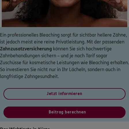
Dann lassen Sie sich helfen.
Service
Ein professionelles Bleaching sorgt für sichtbar hellere Zähne,
ist jedoch meist eine reine Privatleistung. Mit der passenden
Zahnzusatzversicherung
können Sie sich hochwertige
Meine Versicherungen
Zahnbehandlungen sichern – und je nach Tarif sogar
Zuschüsse für kosmetische Leistungen wie Bleaching erhalten.
Sehen Sie auf einen Blick Ihre Versicherungen bei ERGO,
So investieren Sie nicht nur in Ihr Lächeln, sondern auch in
dem ERGO Rechtsschutz und der DKV.
langfristige Zahngesundheit.
Zum Kundenportal
Jetzt informieren
Beitrag berechnen
Schaden- oder Leistungsfall melden
Bequem online oder telefonisch.