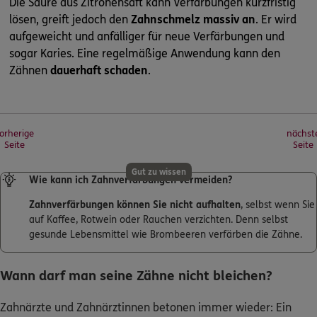
Die Säure aus Zitronensaft kann Verfärbungen kurzfristig
lösen, greift jedoch den
Zahnschmelz massiv an
. Er wird
aufgeweicht und anfälliger für neue Verfärbungen und
sogar Karies. Eine regelmäßige Anwendung kann den
Zähnen
dauerhaft schaden
.
orherige
nächst
Seite
Seite
Gut zu wissen
Wie kann ich Zahnverfärbungen vermeiden?
Zahnverfärbungen können Sie nicht aufhalten
, selbst wenn Sie
auf Kaffee, Rotwein oder Rauchen verzichten. Denn selbst
gesunde Lebensmittel wie Brombeeren verfärben die Zähne.
Wann darf man seine Zähne nicht bleichen?
Zahnärzte und Zahnärztinnen betonen immer wieder: Ein