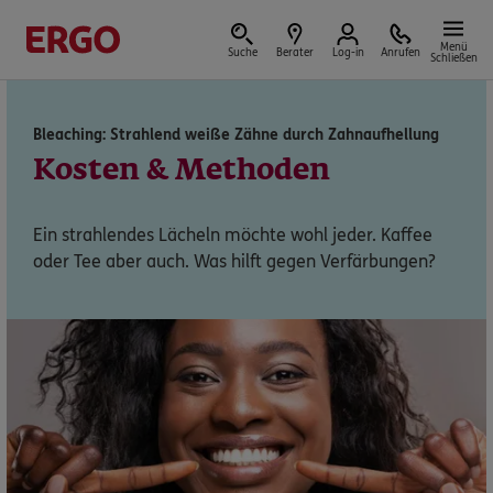
Menü
Suche
Berater
Log-in
Anrufen
Schließen
Bleaching: Strahlend weiße Zähne durch Zahnaufhellung
Versicherungen & Finanzen
Kosten & Methoden
Ein strahlendes Lächeln möchte wohl jeder. Kaffee
oder Tee aber auch. Was hilft gegen Verfärbungen?
Reform der privaten Altersvorsorge
Jetzt Förderung selbst berechnen.
Jetzt informieren
Nicht sicher, was Sie benötigen?