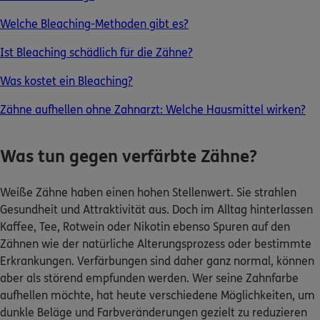
Welche Bleaching-Methoden gibt es?
0800 / 3746 095
Ist Bleaching schädlich für die Zähne?
Mo–Sa 7–20 Uhr (gebührenfrei)
Was kostet ein Bleaching?
ERGO Berater finden
Zähne aufhellen ohne Zahnarzt: Welche Hausmittel wirken?
Kundenportal Log-in
Was tun gegen verfärbte Zähne?
Weiße Zähne haben einen hohen Stellenwert. Sie strahlen
Gesundheit und Attraktivität aus. Doch im Alltag hinterlassen
Kaffee, Tee, Rotwein oder Nikotin ebenso Spuren auf den
Zähnen wie der natürliche Alterungsprozess oder bestimmte
Erkrankungen. Verfärbungen sind daher ganz normal, können
aber als störend empfunden werden. Wer seine Zahnfarbe
aufhellen möchte, hat heute verschiedene Möglichkeiten, um
dunkle Beläge und Farbveränderungen gezielt zu reduzieren