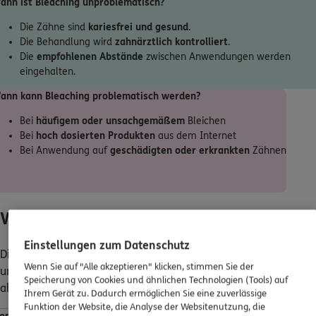
ann ist Bleaching unproblematisch?
Die Zähne sind
kariesfrei und gesund
.
Die Behandlung wird
zahnärztlich kontrolliert
.
Die
empfohlenen Abstände
zwischen Anwendungen werden
eingehalten.
ann kann Bleaching problematisch werden?
Bei
häufigem oder unsachgemäßem
Bleichen
Bei
hoch dosierten Produkten
aus dem Internet
Bei Anwendung auf
geschädigten oder erkrankten
Zähnen
Was kostet ein Bleaching?
Einstellungen zum Datenschutz
Die Kosten für Bleaching können je nach Zahnarzt, Methode
Wenn Sie auf "Alle akzeptieren" klicken, stimmen Sie der
und Region variieren. Die Home-Methode ist dabei günstiger
Speicherung von Cookies und ähnlichen Technologien (Tools) auf
als das Office-Bleaching in der Zahnarztpraxis.
Ihrem Gerät zu. Dadurch ermöglichen Sie eine zuverlässige
Funktion der Website, die Analyse der Websitenutzung, die