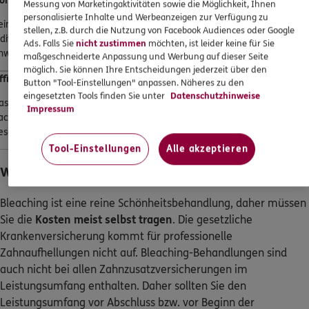
ome-Bleaching
Messung von Marketingaktivitäten sowie die Möglichkeit, Ihnen
personalisierte Inhalte und Werbeanzeigen zur Verfügung zu
eim Home-Bleaching fertigt der Zahnarzt bzw. die Zahnärztin eine
stellen, z.B. durch die Nutzung von Facebook Audiences oder Google
ndividuelle Kunststoffschiene an, die Sie mit einem Bleichgel zu Hause
Ads. Falls Sie
nicht zustimmen
möchten, ist leider keine für Sie
nwenden. Für Schiene und Gel fallen meist
zwischen 200 und 400 €
an
maßgeschneiderte Anpassung und Werbung auf dieser Seite
möglich. Sie können Ihre Entscheidungen jederzeit über den
ffice-Bleaching
Button "Tool-Einstellungen" anpassen. Näheres zu den
eingesetzten Tools finden Sie unter
Datenschutzhinweise
as Office-Bleaching wird direkt in der Zahnarztpraxis durchgeführt. Je
Impressum
ach Aufwand und Anzahl der Sitzungen kostet die Aufhellung eines
esamten Kiefers meist
zwischen 300 und 800 €
.
Tool-Einstellungen
Alle akzeptieren
Wer übernimmt die Kosten für Bleaching?
Bleaching ist eine reine Schönheitsbehandlung, daher müssen
Sie die
Kosten meist selbst tragen
. Die gesetzliche
Krankenversicherung kommt für professionelle
Zahnaufhellungen nicht auf. Bleaching-Behandlungen sind
auch nicht bei allen Zahnzusatzversicherungen im
Leistungsumfang enthalten. Daher sollten Sie den
Leistungsumfang vor Abschluss bzw. vor Beginn der