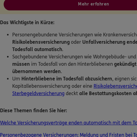
Mehr erfahren
Kontakt
Das Wichtigste in Kürze:
Personengebundene Versicherungen wie Krankenversich
Risikolebensversicherung
oder
Unfallversicherung
end
Meine Versicherungen
Todesfall automatisch
.
Sachgebundene Versicherungen wie Wohngebäude- un
Sehen Sie auf einen Blick Ihre Versicherungen bei ERGO, de
müssen
im Todesfall von den Hinterbliebenen
gekündigt 
und der DKV.
übernommen werden
.
Um
Hinterbliebene im Todesfall abzusichern
, eignen si
Zum Kundenportal
Kapitallebensversicherung oder eine
Risikolebensversic
Sterbegeldversicherung
deckt
alle Bestattungskosten a
Diese Themen finden Sie hier:
Schaden- oder Leistungsfall melden
Bequem online oder telefonisch.
Welche Versicherungsverträge enden automatisch mit dem T
Personenbezogene Versicherungen: Meldung und Fristen bei To