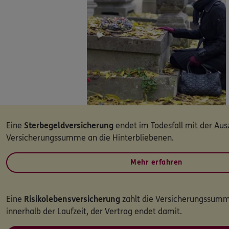
Dann lassen Sie sich helfen.
Service
Meine Versicherungen
Sehen Sie auf einen Blick Ihre Versicherungen bei ERGO, de
Eine
Sterbegeldversicherung
endet im Todesfall mit der Aus
und der DKV.
Versicherungssumme an die Hinterbliebenen.
Zum Kundenportal
Mehr erfahren
Eine
Risikolebensversicherung
zahlt die Versicherungssumm
Schaden- oder Leistungsfall melden
innerhalb der Laufzeit, der Vertrag endet damit.
Bequem online oder telefonisch.