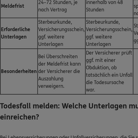
24–72 Stunden, je
innerhalb von 48
Meldefrist
s
nach Vertrag
Stunden
n
Sterbeurkunde,
Sterbeurkunde,
S
Erforderliche
Versicherungsschein,
Versicherungsschein,
V
Unterlagen
ggf. weitere
ggf. weitere
g
Unterlagen
Unterlagen
Der Versicherer prüft
Bei Überschreiten
ggf. mit einer
der Meldefrist kann
Obduktion, ob
Besonderheiten
der Versicherer die
tatsächlich ein Unfall
Auszahlung
die Todesursache
verweigern.
war.
Todesfall melden: Welche Unterlagen mu
einreichen?
Bei Lebensversicherungen oder Unfallversicherungen, die Sie s