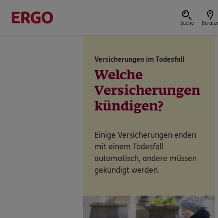
Suche
Berate
Versicherungen im Todesfall
Versicherungen & Finanzen
Welche
Versicherungen
kündigen?
Reform der privaten Altersvorsorge
Einige Versicherungen enden
Jetzt Förderung selbst berechnen.
mit einem Todesfall
automatisch, andere müssen
gekündigt werden.
Jetzt informieren
Nicht sicher, was Sie benötigen?