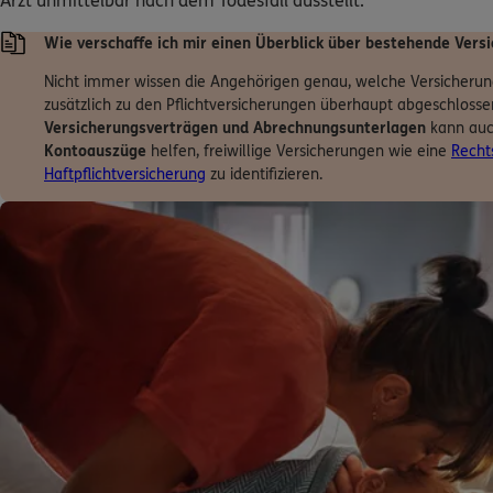
Arzt unmittelbar nach dem Todesfall ausstellt.
Wie verschaffe ich mir einen Überblick über bestehende Vers
Nicht immer wissen die Angehörigen genau, welche Versicherun
zusätzlich zu den Pflichtversicherungen überhaupt abgeschloss
Versicherungsverträgen und Abrechnungsunterlagen
kann auc
Kontoauszüge
helfen, freiwillige Versicherungen wie eine
Recht
Haftpflichtversicherung
zu identifizieren.