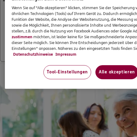
Wenn Sie auf "Alle akzeptieren" klicken, stimmen Sie der Speicherung 
Wie viel Geld im Todesfall ausgezahlt wird, kann der Versicheru
ähnlichen Technologien (Tools) auf Ihrem Gerät zu. Dadurch ermöglich
der Versicherung vereinbaren. Die Höhe der Versicherungssumm
Funktion der Website, die Analyse der Websitenutzung, die Messung v
Versicherung und der Lebenssituation des Versicherungsnehmers
sowie die Möglichkeit, Ihnen personalisierte Inhalte und Werbeanzeig
Risikolebensversicherungen
beispielsweise empfiehlt Stiftung Wa
stellen, z.B. durch die Nutzung von Facebook Audiences oder Google Ads
die Versicherungssumme das ca.
3- bis 5-fache Ihres Bruttoj
zustimmen
möchten, ist leider keine für Sie maßgeschneiderte Anpa
Familien haben oft einen besonders hohen Absicherungsbedarf: 
dieser Seite möglich. Sie können Ihre Entscheidungen jederzeit über d
klein, muss die Versicherungssumme so lange reichen, bis sie fi
Einstellungen" anpassen. Näheres zu den eingesetzten Tools finden Si
Beinen stehen.
Datenschutzhinweise
Impressum
Tool-Einstellungen
Alle akzeptieren