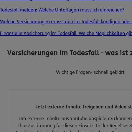
Todesfall melden: Welche Unterlagen muss ich einreichen?
0800 / 3746 095
Welche Versicherungen muss man im Todesfall kündigen oder
Mo–Sa 7–20 Uhr (gebührenfrei)
Finanzielle Absicherung im Todesfall: Welche Möglichkeiten gib
ERGO Berater finden
Kundenportal Log-in
Versicherungen im Todesfall - was ist
Wichtige Fragen- schnell geklärt
Jetzt externe Inhalte freigeben und Video st
Um externe Inhalte aus Youtube abspielen zu können
Ihre Zustimmung für diesen Einsatz. In der Regel set