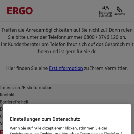
Beratung
Anrufen
Schließen
Treffen die Anredemöglichkeiten auf Sie nicht zu? Dann rufen
Sie bitte unter der Telefonnummer 0800 / 3746 120 an.
Ihr Kundenberater am Telefon freut sich auf das Gespräch mit
Ihnen und ist gern für Sie da.
Hier finden Sie eine
Erstinformation
zu Ihrem Vermittler.
Impressum/Erstinformation
Kontakt
Barrierefreiheit
Datenschutz
Cookies
Einstellungen zum Datenschutz
Vertrag widerrufen
Wenn Sie auf "Alle akzeptieren" klicken, stimmen Sie der