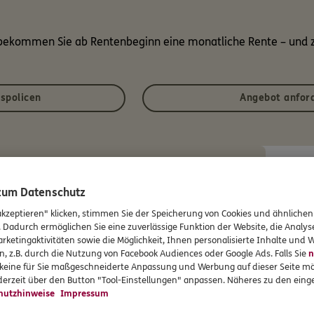
bekommen Sie ab Rentenbeginn eine monatliche Rente – und
spolicen
Angebot anfor
 zum Datenschutz
akzeptieren" klicken, stimmen Sie der Speicherung von Cookies und ähnlichen
. Dadurch ermöglichen Sie eine zuverlässige Funktion der Website, die Analy
rketingaktivitäten sowie die Möglichkeit, Ihnen personalisierte Inhalte und
ERGO Kidspolicen
n, z.B. durch die Nutzung von Facebook Audiences oder Google Ads. Falls Sie
n
r keine für Sie maßgeschneiderte Anpassung und Werbung auf dieser Seite mö
erzeit über den Button "Tool-Einstellungen" anpassen. Näheres zu den einge
hutzhinweise
Impressum
nzielle Vorsorge und Vermögensbildung fürs Kind.