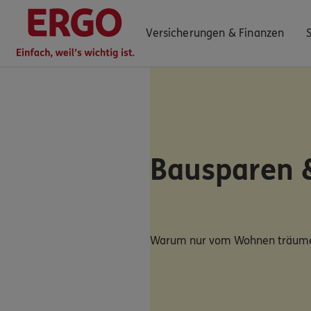
Versicherungen & Finanzen
0800 / 3746 530
Mo–Sa 7–20 Uhr (gebührenfrei)
Bausparen 
ERGO Berater finden
Kundenportal Log-in
Warum nur vom Wohnen träum