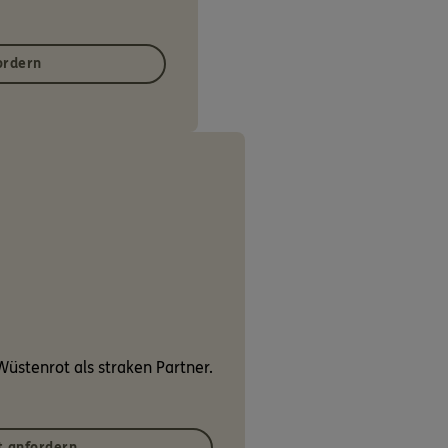
ordern
üstenrot als straken Partner.
 anfordern