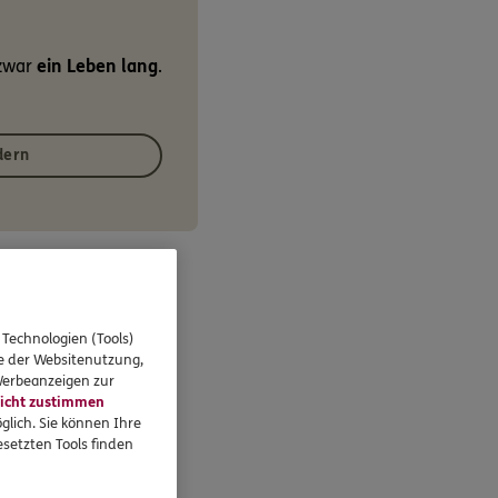
 zwar
ein Leben lang
.
dern
 Technologien (Tools)
se der Websitenutzung,
 Werbeanzeigen zur
icht zustimmen
glich. Sie können Ihre
setzten Tools finden