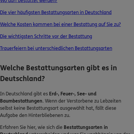
Wo darf bestattet werden?
Die vier häufigsten Bestattungsarten in Deutschland
0800 / 3746 095
Welche Kosten kommen bei einer Bestattung auf Sie zu?
Mo–Sa 7–20 Uhr (gebührenfrei)
Die wichtigsten Schritte vor der Bestattung
ERGO Berater finden
Trauerfeiern bei unterschiedlichen Bestattungsarten
Kundenportal Log-in
Welche Bestattungsarten gibt es in
Deutschland?
In Deutschland gibt es
Erd-, Feuer-, See- und
Baumbestattungen
. Wenn der Verstorbene zu Lebzeiten
selbst keine Bestattungsart ausgewählt hat, fällt diese
Aufgabe den Hinterbliebenen zu.
Erfahren Sie hier, wie sich die
Bestattungsarten in