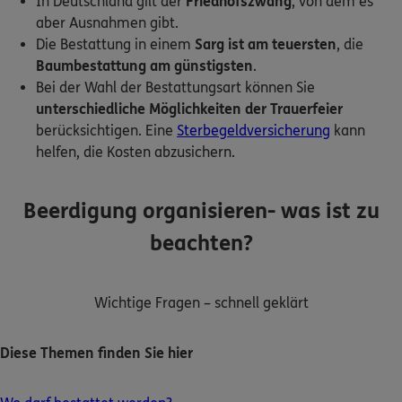
In Deutschland gilt der
Friedhofszwang
, von dem es
aber Ausnahmen gibt.
Kontakt
Die Bestattung in einem
Sarg ist am teuersten
, die
Baumbestattung am günstigsten
.
Bei der Wahl der Bestattungsart können Sie
unterschiedliche Möglichkeiten der Trauerfeier
berücksichtigen. Eine
Sterbegeldversicherung
kann
Meine Versicherungen
helfen, die Kosten abzusichern.
Sehen Sie auf einen Blick Ihre Versicherungen bei ERGO,
dem ERGO Rechtsschutz und der DKV.
Beerdigung organisieren- was ist zu
beachten?
Zum Kundenportal
Wichtige Fragen – schnell geklärt
Schaden- oder Leistungsfall melden
Diese Themen finden Sie hier
Bequem online oder telefonisch.