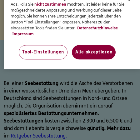
Ads. Falls Sie
nicht zustimmen
möchten, ist leider keine für Sie
Bestattungsart
. Es fallen zudem
keine Dauerkosten
der
maßgeschneiderte Anpassung und Werbung auf dieser Seite
Grabpflege an. Weitere Informationen im
Ratgeber
möglich. Sie können Ihre Entscheidungen jederzeit über den
Baumbestattung
.
Button "Tool-Einstellungen" anpassen. Näheres zu den
eingesetzten Tools finden Sie unter
Datenschutzhinweise
Impressum
Tool-Einstellungen
Alle akzeptieren
Seebestattung
Bei einer
Seebestattung
wird die Asche des Verstorbenen
in einer wasserlöslichen Urne dem Meer übergeben. In
Deutschland sind Seebestattungen in Nord- und Ostsee
möglich. Die Organisation übernimmt ein darauf
spezialisiertes Bestattungsunternehmen
.
Seebestattungen
kosten zwischen 2.300 und 6.500 € und
sind damit ebenfalls vergleichsweise
günstig. Mehr dazu
im
Ratgeber Seebestattung.