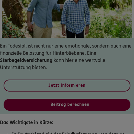
Dann lassen Sie sich helfen.
Service
Ein Todesfall ist nicht nur eine emotionale, sondern auch eine
finanzielle Belastung für Hinterbliebene. Eine
Meine Versicherungen
Sterbegeldversicherung
kann hier eine wertvolle
Unterstützung bieten.
Sehen Sie auf einen Blick Ihre Versicherungen bei ERGO,
dem ERGO Rechtsschutz und der DKV.
Jetzt informieren
Zum Kundenportal
Beitrag berechnen
Schaden- oder Leistungsfall melden
Das Wichtigste in Kürze:
Bequem online oder telefonisch.