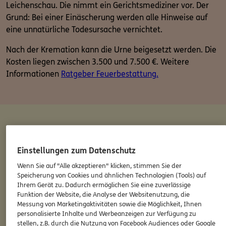
Leichenschau. Die nimmt ein Gerichtsmediziner vor. Der
Grund: Bei einer Einäscherung werden alle Hinweise auf
eine unnatürliche Todesursache vernichtet.
Nach der Kremation kann die Urne beigesetzt werden. Die
Kosten liegen zwischen 3.500 und 7.500 €. Weitere
Informationen
Ratgeber Feuerbestattung.
Baumbestattung
Einstellungen zum Datenschutz
Wenn Sie auf "Alle akzeptieren" klicken, stimmen Sie der
Bei der
Baumbestattung
wird eine biologisch abbaubare
Speicherung von Cookies und ähnlichen Technologien (Tools) auf
Ihrem Gerät zu. Dadurch ermöglichen Sie eine zuverlässige
Urne am Fuß eines Baumes beigesetzt. Baumbestattungen
Funktion der Website, die Analyse der Websitenutzung, die
können auf dem Gelände eines Friedhofs oder in einem
Messung von Marketingaktivitäten sowie die Möglichkeit, Ihnen
Bestattungswald erfolgen, z. B. in einem FriedWald® oder
personalisierte Inhalte und Werbeanzeigen zur Verfügung zu
einem RuheForst® – mit Kosten
ab 2.000 €
die
günstigste
stellen, z.B. durch die Nutzung von Facebook Audiences oder Google