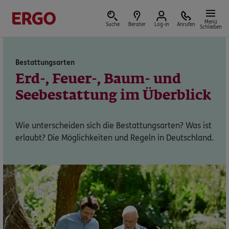
Menü
Suche
Berater
Log-in
Anrufen
Schließen
Bestattungsarten
Versicherungen & Finanzen
Erd-, Feuer-, Baum- und
Seebestattung im Überblick
Wie unterscheiden sich die Bestattungsarten? Was ist
Reform der privaten Altersvorsorge
erlaubt? Die Möglichkeiten und Regeln in Deutschland.
Jetzt Förderung selbst berechnen.
Jetzt informieren
Nicht sicher, was Sie benötigen?