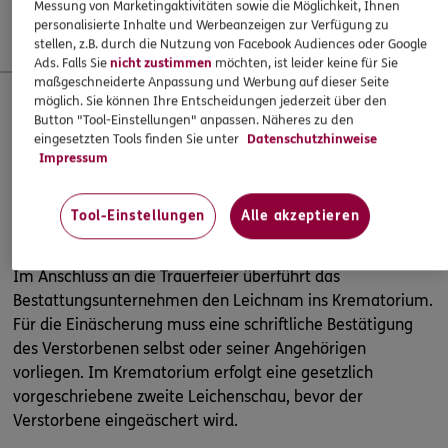
Messung von Marketingaktivitäten sowie die Möglichkeit, Ihnen
Einäscherung.
personalisierte Inhalte und Werbeanzeigen zur Verfügung zu
stellen, z.B. durch die Nutzung von Facebook Audiences oder Google
Ads. Falls Sie
nicht zustimmen
möchten, ist leider keine für Sie
maßgeschneiderte Anpassung und Werbung auf dieser Seite
möglich. Sie können Ihre Entscheidungen jederzeit über den
Button "Tool-Einstellungen" anpassen. Näheres zu den
2.
eingesetzten Tools finden Sie unter
Datenschutzhinweise
Impressum
Überführung und Kremation
Tool-Einstellungen
Alle akzeptieren
Im Anschluss an die Trauerfeier überführt das
Bestattungsunternehmen den Leichnam ins Krematorium.
Für die Einäscherung muss eine schriftliche Bestätigung
des Verstorbenen selbst oder seiner Angehörigen
vorliegen. Im Krematorium erfolgt eine gesetzlich
vorgeschriebene zweite Leichenschau, bevor der
Verstorbene eingeäschert wird.