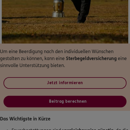
Dann lassen Sie sich helfen.
Service
Um eine Beerdigung nach den individuellen Wünschen
Meine Versicherungen
gestalten zu können, kann eine
Sterbegeldversicherung
eine
sinnvolle Unterstützung bieten.
Sehen Sie auf einen Blick Ihre Versicherungen bei ERGO,
dem ERGO Rechtsschutz und der DKV.
Jetzt informieren
Zum Kundenportal
Beitrag berechnen
Schaden- oder Leistungsfall melden
Das Wichtigste in Kürze
Bequem online oder telefonisch.