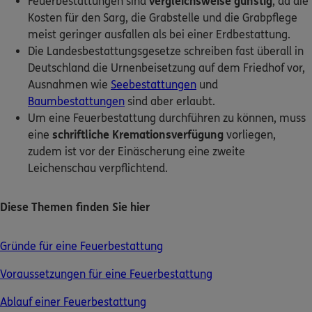
Feuerbestattungen sind
vergleichsweise günstig
, da die
Kosten für den Sarg, die Grabstelle und die Grabpflege
Kontakt
meist geringer ausfallen als bei einer Erdbestattung.
Die Landesbestattungsgesetze schreiben fast überall in
Deutschland die Urnenbeisetzung auf dem Friedhof vor,
Ausnahmen wie
Seebestattungen
und
Baumbestattungen
sind aber erlaubt.
Meine Versicherungen
Um eine Feuerbestattung durchführen zu können, muss
eine
schriftliche Kremationsverfügung
vorliegen,
Sehen Sie auf einen Blick Ihre Versicherungen bei ERGO,
dem ERGO Rechtsschutz und der DKV.
zudem ist vor der Einäscherung eine zweite
Leichenschau verpflichtend.
Zum Kundenportal
Diese Themen finden Sie hier
Gründe für eine Feuerbestattung
Schaden- oder Leistungsfall melden
Voraussetzungen für eine Feuerbestattung
Bequem online oder telefonisch.
Ablauf einer Feuerbestattung