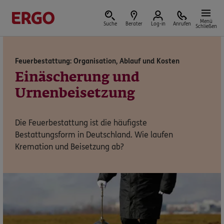
Menü
Suche
Berater
Log-in
Anrufen
Schließen
Feuerbestattung: Organisation, Ablauf und Kosten
Versicherungen & Finanzen
Einäscherung und
Urnenbeisetzung
Die Feuerbestattung ist die häufigste
Reform der privaten Altersvorsorge
Bestattungsform in Deutschland. Wie laufen
Kremation und Beisetzung ab?
Jetzt Förderung selbst berechnen.
Jetzt informieren
Nicht sicher, was Sie benötigen?