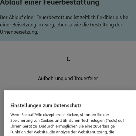
Ablauf einer Feuerbestattung
Der Ablauf einer Feuerbestattung ist zeitlich flexibler als bei
einer Beisetzung im Sarg, ebenso wie die Gestaltung der
Urnenbeisetzung.
1.
Aufbahrung und Trauerfeier
Nach der Feststellung des Todes wird der Verstorbene in
Einstellungen zum Datenschutz
die Räume des Bestattungsunternehmens überführt,
Wenn Sie auf "Alle akzeptieren" klicken, stimmen Sie der
vorbereitet und aufgebahrt, damit die Angehörigen
Speicherung von Cookies und ähnlichen Technologien (Tools) auf
Abschied nehmen können. Häufig findet hier auch die
Ihrem Gerät zu. Dadurch ermöglichen Sie eine zuverlässige
Trauerfeier
statt, in der Regel einige Tage vor der
Funktion der Website, die Analyse der Websitenutzung, die