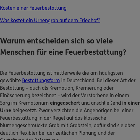
Kosten einer Feuerbestattung
Was kostet ein Urnengrab auf dem Friedhof?
0800 / 3746 095
Mo–Sa 7–20 Uhr (gebührenfrei)
Warum entscheiden sich so viele
ERGO Berater finden
Menschen für eine Feuerbestattung?
Kundenportal Log-in
Die Feuerbestattung ist mittlerweile die am häufigsten
gewählte
Bestattungsform
in Deutschland. Bei dieser Art der
Bestattung – auch als Kremation, Kremierung oder
Einäscherung bezeichnet – wird der Verstorbene in einem
Sarg im Krematorium
eingeäschert
und anschließend
in einer
Urne
beigesetzt. Zwar verzichten die Angehörigen bei einer
Feuerbestattung in der Regel auf das klassische
blumengeschmückte Grab mit Grabstein, dafür sind sie aber
deutlich flexibler bei der zeitlichen Planung und der