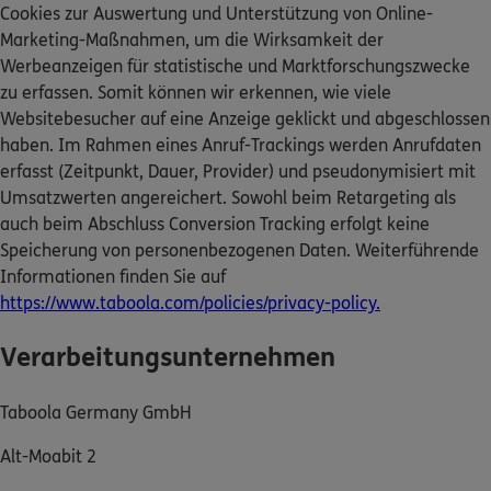
Cookies zur Auswertung und Unterstützung von Online-
Dann lassen Sie sich helfen.
Marketing-Maßnahmen, um die Wirksamkeit der
Werbeanzeigen für statistische und Marktforschungszwecke
zu erfassen. Somit können wir erkennen, wie viele
Service
Websitebesucher auf eine Anzeige geklickt und abgeschlossen
haben. Im Rahmen eines Anruf-Trackings werden Anrufdaten
erfasst (Zeitpunkt, Dauer, Provider) und pseudonymisiert mit
Umsatzwerten angereichert. Sowohl beim Retargeting als
Meine Versicherungen
auch beim Abschluss Conversion Tracking erfolgt keine
Speicherung von personenbezogenen Daten. Weiterführende
Sehen Sie auf einen Blick Ihre Versicherungen bei
Informationen finden Sie auf
ERGO, dem ERGO Rechtsschutz und der DKV.
https://www.taboola.com/policies/privacy-policy.
Zum Kundenportal
Verarbeitungsunternehmen
Taboola Germany GmbH
Schaden- oder Leistungsfall melden
Alt-Moabit 2
Bequem online oder telefonisch.