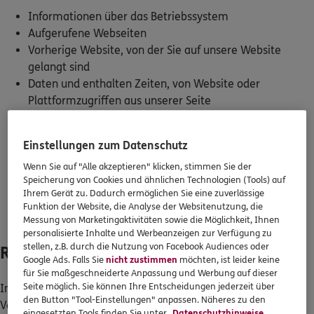
Informationen über das Betriebssystem
Aufgerufene Webseiten
0800 / 3746 095
Vorherige Website, von der Sie auf unsere Website
Mo–Sa 7–20 Uhr (gebührenfrei)
gelangt sind
Daten und enthalten Zeiten, von Website oder
ERGO Berater finden
Plattformzugriffen aus unserer Seite
Ereignisinformationen (z. B. unregelmäßige
Kundenportal Log-in
Systemabstürze)
Einstellungen zum Datenschutz
Allgemeine Standortinformationen (z. B. Stadt)
Conversion Tracking
Wenn Sie auf "Alle akzeptieren" klicken, stimmen Sie der
Speicherung von Cookies und ähnlichen Technologien (Tools) auf
Anrufdaten (Zeitpunkt, attribuierte Umsätze)
Ihrem Gerät zu. Dadurch ermöglichen Sie eine zuverlässige
IP-Adresse
Funktion der Website, die Analyse der Websitenutzung, die
Unique ID
Messung von Marketingaktivitäten sowie die Möglichkeit, Ihnen
personalisierte Inhalte und Werbeanzeigen zur Verfügung zu
stellen, z.B. durch die Nutzung von Facebook Audiences oder
Rechtsgrundlage
Google Ads. Falls Sie
nicht zustimmen
möchten, ist leider keine
für Sie maßgeschneiderte Anpassung und Werbung auf dieser
Seite möglich. Sie können Ihre Entscheidungen jederzeit über
Im Folgenden wird die erforderliche Rechtsgrundlage für die
den Button "Tool-Einstellungen" anpassen. Näheres zu den
Verarbeitung von personenbezogenen Daten genannt:
eingesetzten Tools finden Sie unter
Datenschutzhinweise