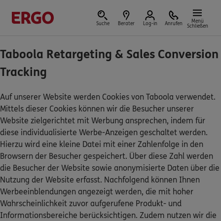
Menü
Suche
Berater
Log-in
Anrufen
Schließen
Taboola Retargeting & Sales Conversion
Tracking
Versicherungen & Finanzen
Auf unserer Website werden Cookies von Taboola verwendet.
Mittels dieser Cookies können wir die Besucher unserer
Website zielgerichtet mit Werbung ansprechen, indem für
Reform der privaten Altersvorsorge
diese individualisierte Werbe-Anzeigen geschaltet werden.
Hierzu wird eine kleine Datei mit einer Zahlenfolge in den
Jetzt Förderung selbst berechnen.
Browsern der Besucher gespeichert. Über diese Zahl werden
die Besucher der Website sowie anonymisierte Daten über die
Jetzt informieren
Nutzung der Website erfasst. Nachfolgend können Ihnen
Werbeeinblendungen angezeigt werden, die mit hoher
Wahrscheinlichkeit zuvor aufgerufene Produkt- und
Informationsbereiche berücksichtigen. Zudem nutzen wir die
Nicht sicher, was Sie benötigen?