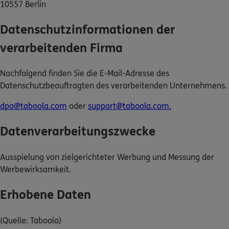
10557 Berlin
Kontakt
Datenschutzinformationen der
verarbeitenden Firma
Nachfolgend finden Sie die E-Mail-Adresse des
Meine Versicherungen
Datenschutzbeauftragten des verarbeitenden Unternehmens.
Sehen Sie auf einen Blick Ihre Versicherungen bei
dpo@taboola.com
oder
support@taboola.com.
ERGO, dem ERGO Rechtsschutz und der DKV.
Datenverarbeitungszwecke
Zum Kundenportal
Ausspielung von zielgerichteter Werbung und Messung der
Werbewirksamkeit.
Schaden- oder Leistungsfall melden
Erhobene Daten
Bequem online oder telefonisch.
(Quelle: Taboola)