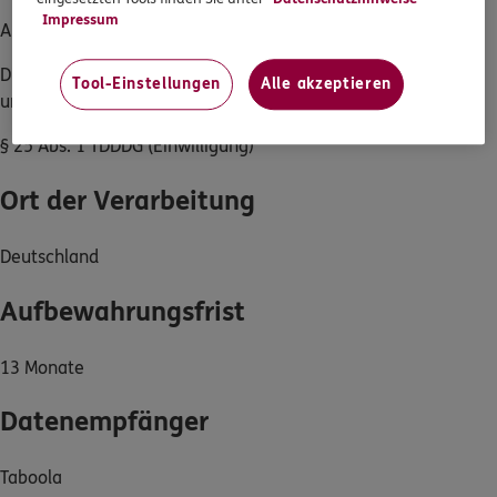
Impressum
Art. 6 Abs. 1 s. 1 lit. a DSGVO (Einwilligung)
Die erforderliche Rechtsgrundlage zur Nutzung von Cookies
Tool-Einstellungen
Alle akzeptieren
und ähnlichen Technologien für dieses Tool:
§ 25 Abs. 1 TDDDG (Einwilligung)
Ort der Verarbeitung
Deutschland
Aufbewahrungsfrist
13 Monate
Datenempfänger
Taboola