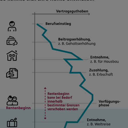
0800 / 3746 027
Mo–Sa 7–20 Uhr (gebührenfrei)
ERGO Berater finden
Kundenportal Log-in