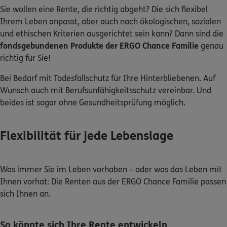
Sie wollen eine Rente, die richtig abgeht? Die sich flexibel
Ihrem Leben anpasst, aber auch nach ökologischen, sozialen
Kontakt
und ethischen Kriterien ausgerichtet sein kann? Dann sind die
fondsgebundenen Produkte der ERGO Chance Familie
genau
richtig für Sie!
Meine Versicherungen
Bei Bedarf mit Todesfallschutz für Ihre Hinterbliebenen. Auf
Wunsch auch mit Berufsunfähigkeitsschutz vereinbar. Und
Sehen Sie auf einen Blick Ihre Versicherungen bei ERGO,
beides ist sogar ohne Gesundheitsprüfung möglich.
dem ERGO Rechtsschutz und der DKV.
Flexibilität für jede Lebenslage
Zum Kundenportal
Was immer Sie im Leben vorhaben – oder was das Leben mit
Ihnen vorhat: Die Renten aus der ERGO Chance Familie passen
Schaden- oder Leistungsfall melden
sich Ihnen an.
Bequem online oder telefonisch.
So könnte sich Ihre Rente entwickeln