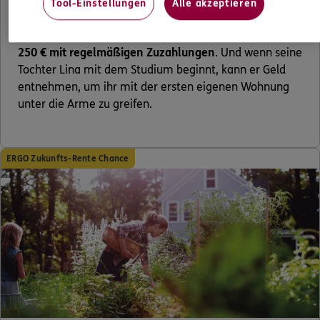
einer Rentenversicherung, die so zielorientiert ist wie
Tool-Einstellungen
Alle akzeptieren
er. Die ERGO Rente Chance Select bietet ihm exklusive
Flexibilität. Lars entscheidet sich für einen
Beitrag ab
250 € mit regelmäßigen Zuzahlungen
. Und wenn seine
Tochter Lina mit dem Studium beginnt, kann er Geld
entnehmen, um ihr mit der ersten eigenen Wohnung
unter die Arme zu greifen.
ERGO Zukunfts-Rente Chance