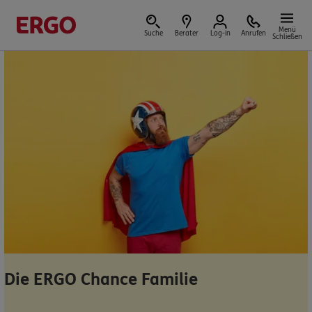
Menü
Suche
Berater
Log-in
Anrufen
Schließen
Versicherungen & Finanzen
Reform der privaten Altersvorsorge
Jetzt Förderung selbst berechnen.
Jetzt informieren
Die ERGO Chance Familie
Nicht sicher, was Sie benötigen?