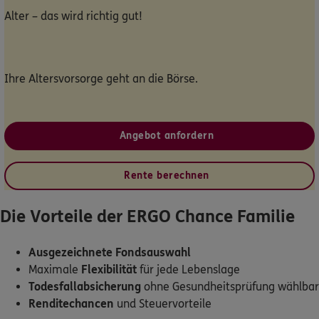
Alter – das wird richtig gut!
Dann lassen Sie sich helfen.
Service
Ihre Altersvorsorge geht an die Börse.
Meine Versicherungen
Angebot anfordern
Sehen Sie auf einen Blick Ihre Versicherungen bei ERGO,
Rente berechnen
dem ERGO Rechtsschutz und der DKV.
Die Vorteile der ERGO Chance Familie
Zum Kundenportal
Ausgezeichnete Fondsauswahl
Maximale
Flexibilität
für jede Lebenslage
Todesfallabsicherung
ohne Gesundheitsprüfung wählbar
Schaden- oder Leistungsfall melden
Renditechancen
und Steuervorteile
Bequem online oder telefonisch.