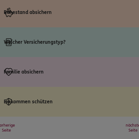
Ruhestand absichern
Welcher Versicherungstyp?
Familie absichern
Einkommen schützen
orherige
nächst
Seite
Seite