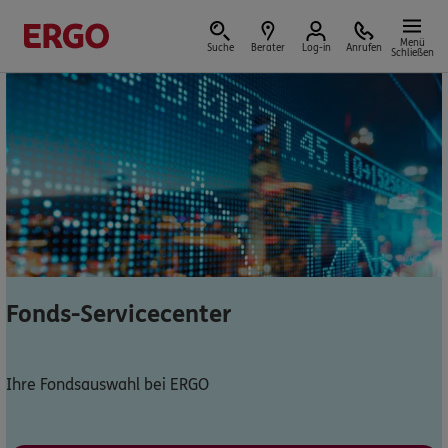
Menü
Suche
Berater
Log-in
Anrufen
Schließen
Versicherungen & Finanzen
Reform der privaten Altersvorsorge
Jetzt Förderung selbst berechnen.
Fonds-Servicecenter
Jetzt informieren
Ihre Fondsauswahl bei ERGO
Nicht sicher, was Sie benötigen?