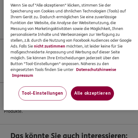
Wenn Sie auf "Alle akzeptieren" klicken, stimmen Sie der
Produktinformationsblätter
Speicherung von Cookies und ähnlichen Technologien (Tools) auf
Ihrem Gerät zu. Dadurch ermöglichen Sie eine zuverlässige
Hier finden Sie die Muster-Produktinformationsblätter der ERGO
Funktion der Website, die Analyse der Websitenutzung, die
Basis-Renten Produkte
Messung von Marketingaktivitäten sowie die Möglichkeit, Ihnen
personalisierte Inhalte und Werbeanzeigen zur Verfügung zu
stellen, z.B. durch die Nutzung von Facebook Audiences oder Google
Ads. Falls Sie
nicht zustimmen
möchten, ist leider keine für Sie
maßgeschneiderte Anpassung und Werbung auf dieser Seite
Produktbezogene Informationen gemäß EU-
möglich. Sie können Ihre Entscheidungen jederzeit über den
Offenlegungsverordnung
Button "Tool-Einstellungen" anpassen. Näheres zu den
Hier finden Sie weitere Informationen zu den ERGO Produkten.
eingesetzten Tools finden Sie unter
Datenschutzhinweise
Impressum
Tool-Einstellungen
Alle akzeptieren
Basisinformationsblätter ERGO Life S.A.
Hier finden Sie die Basisinformationsblätter der ERGO Life
Produkte.
Das könnte Sie auch interessieren: