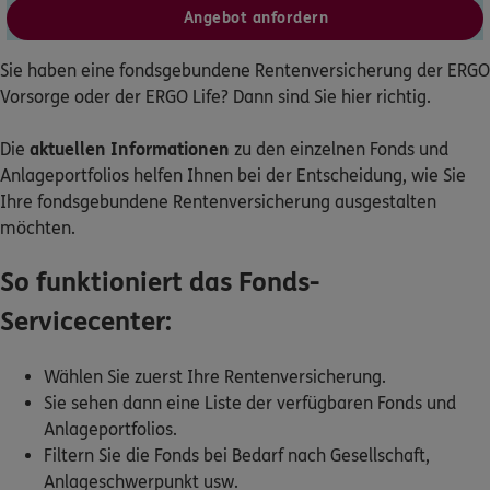
Angebot anfordern
Dann lassen Sie sich helfen.
Sie haben eine fondsgebundene Rentenversicherung der ERGO
Service
Vorsorge oder der ERGO Life? Dann sind Sie hier richtig.
Die
aktuellen Informationen
zu den einzelnen Fonds und
Anlageportfolios helfen Ihnen bei der Entscheidung, wie Sie
Ihre fondsgebundene Rentenversicherung ausgestalten
Meine Versicherungen
möchten.
Sehen Sie auf einen Blick Ihre Versicherungen bei ERGO,
So funktioniert das Fonds-
dem ERGO Rechtsschutz und der DKV.
Servicecenter:
Zum Kundenportal
Wählen Sie zuerst Ihre Rentenversicherung.
Sie sehen dann eine Liste der verfügbaren Fonds und
Anlageportfolios.
Schaden- oder Leistungsfall melden
Filtern Sie die Fonds bei Bedarf nach Gesellschaft,
Bequem online oder telefonisch.
Anlageschwerpunkt usw.