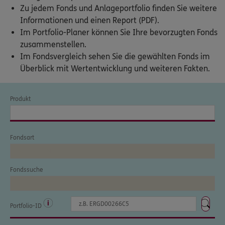
Zu jedem Fonds und Anlageportfolio finden Sie weitere
Informationen und einen Report (PDF).
Kontakt
Im Portfolio-Planer können Sie Ihre bevorzugten Fonds
zusammenstellen.
Im Fondsvergleich sehen Sie die gewählten Fonds im
Überblick mit Wertentwicklung und weiteren Fakten.
Meine Versicherungen
Sehen Sie auf einen Blick Ihre Versicherungen bei ERGO,
dem ERGO Rechtsschutz und der DKV.
Zum Kundenportal
Schaden- oder Leistungsfall melden
Bequem online oder telefonisch.