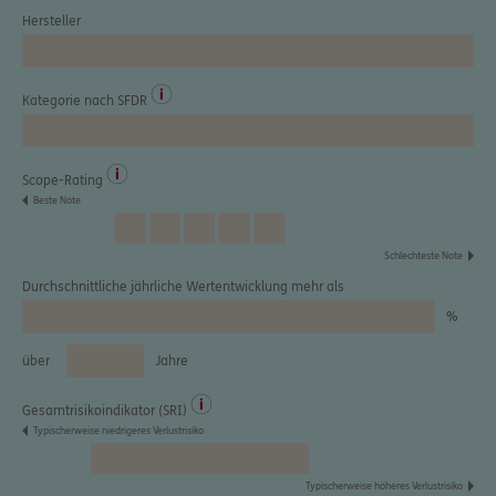
0800 / 3746 027
Mo–Sa 7–20 Uhr (gebührenfrei)
ERGO Berater finden
Kundenportal Log-in