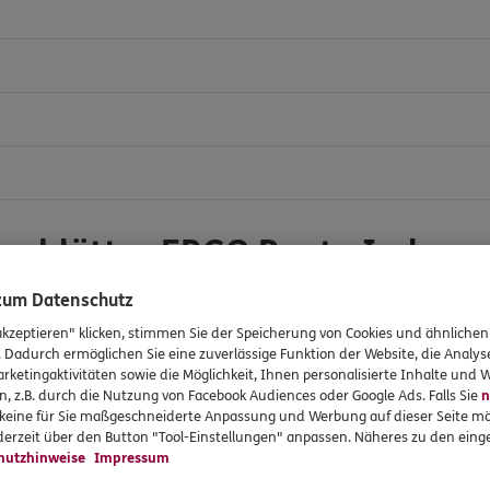
onsblätter ERGO Rente Index
 zum Datenschutz
akzeptieren" klicken, stimmen Sie der Speicherung von Cookies und ähnlichen
. Dadurch ermöglichen Sie eine zuverlässige Funktion der Website, die Analy
rketingaktivitäten sowie die Möglichkeit, Ihnen personalisierte Inhalte und
n, z.B. durch die Nutzung von Facebook Audiences oder Google Ads. Falls Sie
n
r keine für Sie maßgeschneiderte Anpassung und Werbung auf dieser Seite mö
erzeit über den Button "Tool-Einstellungen" anpassen. Näheres zu den einge
hutzhinweise
Impressum