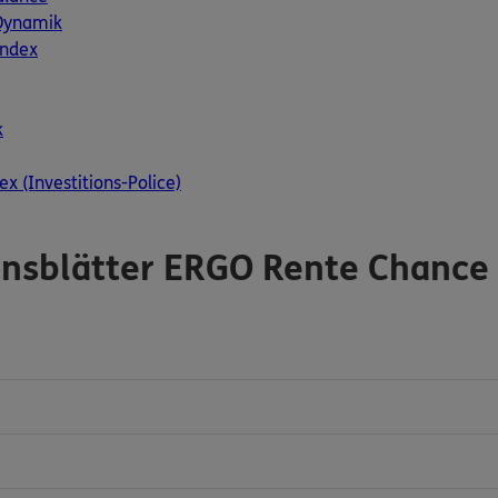
Dynamik
Index
k
x (Investitions-Police)
onsblätter ERGO Rente Chance