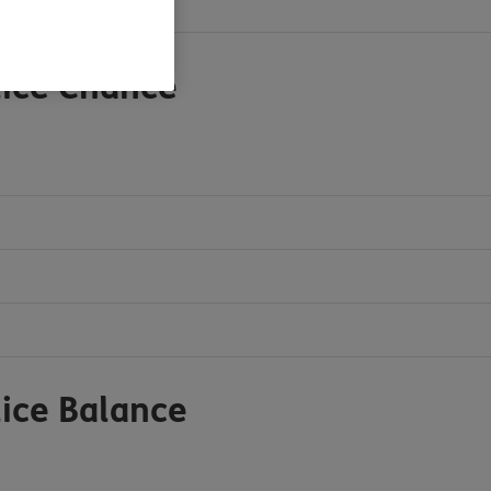
lice Chance
ice Balance