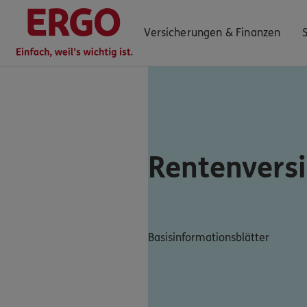
Versicherungen & Finanzen
0800 / 3746 027
Mo–Sa 7–20 Uhr (gebührenfrei)
Rentenvers
ERGO Berater finden
Kundenportal Log-in
Basisinformationsblätter