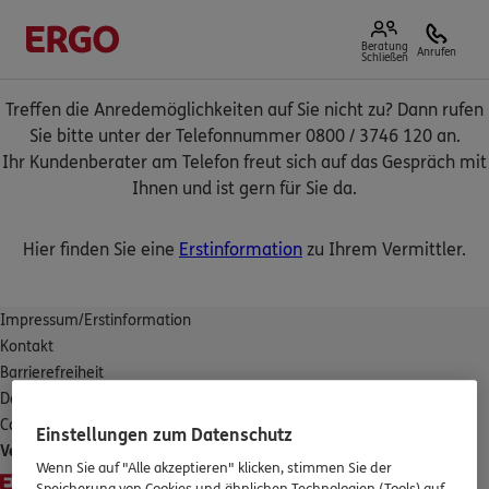
Beratung
Anrufen
Schließen
Treffen die Anredemöglichkeiten auf Sie nicht zu? Dann rufen
Sie bitte unter der Telefonnummer 0800 / 3746 120 an.
Ihr Kundenberater am Telefon freut sich auf das Gespräch mit
Ihnen und ist gern für Sie da.
Hier finden Sie eine
Erstinformation
zu Ihrem Vermittler.
Impressum/Erstinformation
Kontakt
Barrierefreiheit
Datenschutz
Cookies
Einstellungen zum Datenschutz
Vertrag widerrufen
Wenn Sie auf "Alle akzeptieren" klicken, stimmen Sie der