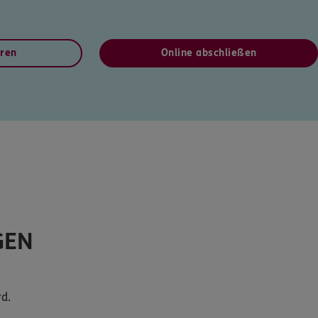
eren
Online abschließen
GEN
d.