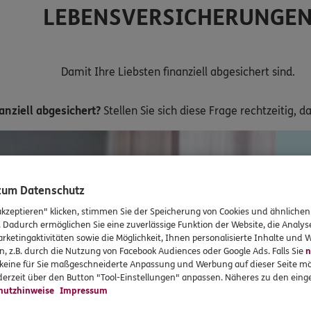
LEBENSVERSICHERUNGE
Damit Ihre Liebsten finanziell abgesichert sind.
anziell abgesichert?
Stellen Sie sich diese Frage rechtzeitig, d
Ri
 zum Datenschutz
akzeptieren" klicken, stimmen Sie der Speicherung von Cookies und ähnlichen
. Dadurch ermöglichen Sie eine zuverlässige Funktion der Website, die Analy
Ex
rketingaktivitäten sowie die Möglichkeit, Ihnen personalisierte Inhalte und
n, z.B. durch die Nutzung von Facebook Audiences oder Google Ads. Falls Sie
n
r keine für Sie maßgeschneiderte Anpassung und Werbung auf dieser Seite mö
erzeit über den Button "Tool-Einstellungen" anpassen. Näheres zu den einge
Ab
hutzhinweise
Impressum