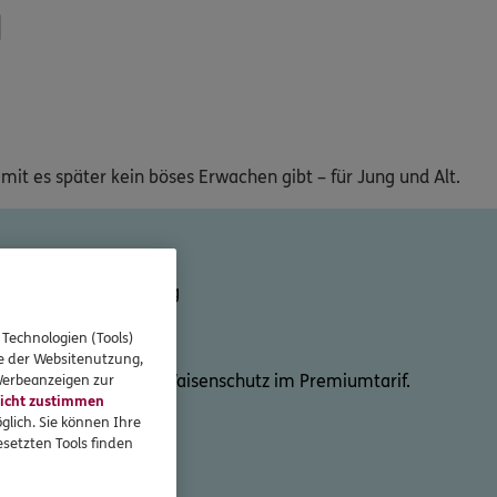
N
amit es später kein böses Erwachen gibt – für Jung und Alt.
sikolebensversicherung
 Technologien (Tools)
se der Websitenutzung,
klusiv bei ERGO:
Mit Waisenschutz im Premiumtarif.
 Werbeanzeigen zur
icht zustimmen
glich. Sie können Ihre
setzten Tools finden
1,85
€
monatlich