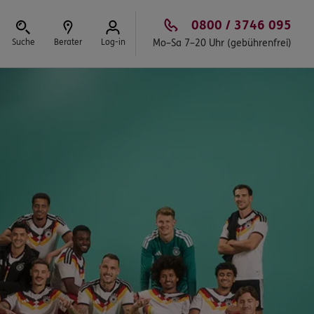
0800 / 3746 095
Suche
Berater
Log-in
Mo–Sa 7–20 Uhr (gebührenfrei)
Schließen