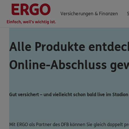
Versicherungen & Finanzen
Alle Produkte entdec
0800 / 3746 095
Online-Abschluss ge
Mo–Sa 7–20 Uhr (gebührenfrei)
ERGO Berater finden
Kundenportal Log-in
Gut versichert – und vielleicht schon bald live im Stadion
Mit ERGO als Partner des DFB können Sie gleich doppelt pro