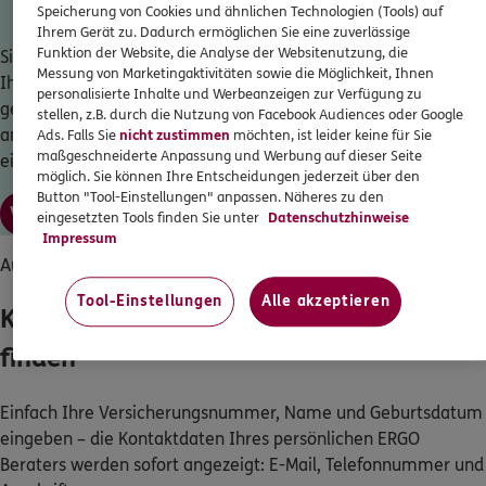
Speicherung von Cookies und ähnlichen Technologien (Tools) auf
Ihrem Gerät zu. Dadurch ermöglichen Sie eine zuverlässige
Funktion der Website, die Analyse der Websitenutzung, die
Sie möchten einen Überblick über die wichtigsten Inhalte
Messung von Marketingaktivitäten sowie die Möglichkeit, Ihnen
Ihrer Kfz-Versicherung? Ihre Lebensumstände haben sich
personalisierte Inhalte und Werbeanzeigen zur Verfügung zu
geändert und Sie möchten Ihre Kfz-Versicherung daran
stellen, z.B. durch die Nutzung von Facebook Audiences oder Google
anpassen? Dann melden Sie sich hier an – ganz schnell und
Ads. Falls Sie
nicht zustimmen
möchten, ist leider keine für Sie
maßgeschneiderte Anpassung und Werbung auf dieser Seite
einfach.
möglich. Sie können Ihre Entscheidungen jederzeit über den
Button "Tool-Einstellungen" anpassen. Näheres zu den
Vertragsinformationen einsehen & Verträge online ändern
eingesetzten Tools finden Sie unter
Datenschutzhinweise
Impressum
Auf vielen Wegen für Sie erreichbar
Tool-Einstellungen
Alle akzeptieren
Kontaktdaten Ihres ERGO Beraters
finden
Einfach Ihre Versicherungsnummer, Name und Geburtsdatum
eingeben – die Kontaktdaten Ihres persönlichen ERGO
Beraters werden sofort angezeigt: E-Mail, Telefonnummer und