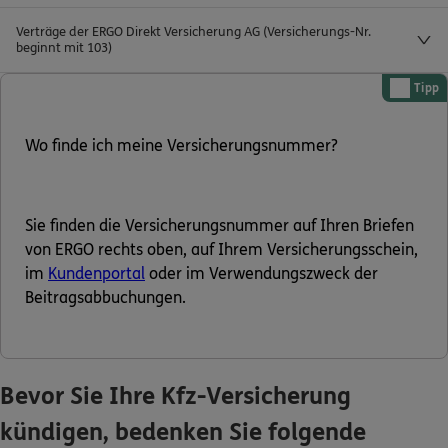
Verträge der ERGO Direkt Versicherung AG (Versicherungs-Nr.
Kontakt
beginnt mit 103)
Tipp
Wo finde ich meine Versicherungsnummer?
Meine Versicherungen
Sehen Sie auf einen Blick Ihre Versicherungen bei ERGO,
dem ERGO Rechtsschutz und der DKV.
Sie finden die Versicherungsnummer auf Ihren Briefen
von ERGO rechts oben, auf Ihrem Versicherungsschein,
Zum Kundenportal
im
Kundenportal
oder im Verwendungszweck der
Beitragsabbuchungen.
Schaden- oder Leistungsfall melden
Bevor Sie Ihre Kfz-Versicherung
Bequem online oder telefonisch.
kündigen, bedenken Sie folgende