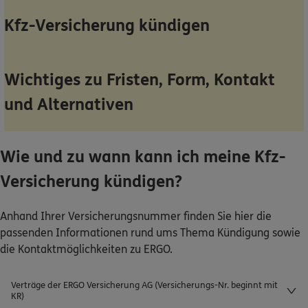
Dann lassen Sie sich helfen.
Kfz-Versicherung kündigen
Service
Wichtiges zu Fristen, Form, Kontakt
und Alternativen
Meine Versicherungen
Wie und zu wann kann ich meine Kfz-
Sehen Sie auf einen Blick Ihre Versicherungen bei ERGO,
dem ERGO Rechtsschutz und der DKV.
Versicherung kündigen?
Zum Kundenportal
Anhand Ihrer Versicherungsnummer finden Sie hier die
passenden Informationen rund ums Thema Kündigung sowie
die Kontaktmöglichkeiten zu ERGO.
Schaden- oder Leistungsfall melden
Verträge der ERGO Versicherung AG (Versicherungs-Nr. beginnt mit
KR)
Bequem online oder telefonisch.