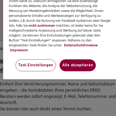
Ihrem Gerät zu. Dadurch ermöglichen Sie eine zuverlässige
reduzieren
.
Funktion der Website, die Analyse der Websitenutzung, die
Sie können Ihre
Zahlungsweise ändern
, z. B. von jährlich
Messung von Marketingaktivitäten sowie die Möglichkeit, Ihnen
auf monatlich.
personalisierte Inhalte und Werbeanzeigen zur Verfügung zu
stellen, z.B. durch die Nutzung von Facebook Audiences oder Google
Sie können den Vertrag ggf.
beitragsfrei stellen
.
Ads. Falls Sie
nicht zustimmen
möchten, ist leider keine für Sie
Dadurch reduziert sich die Versicherungsleistung. Diese
maßgeschneiderte Anpassung und Werbung auf dieser Seite
muss die vereinbarte Mindestsumme erreichen.
möglich. Sie können Ihre Entscheidungen jederzeit über den
Button "Tool-Einstellungen" anpassen. Näheres zu den
eingesetzten Tools finden Sie unter
Datenschutzhinweise
Auf vielen Wegen für Sie erreichbar
Impressum
Kontaktdaten Ihres ERGO Beraters
Tool-Einstellungen
Alle akzeptieren
finden
Einfach Ihre Versicherungsnummer, Name und Geburtsdatum
eingeben – die Kontaktdaten Ihres persönlichen ERGO
Beraters werden sofort angezeigt: E-Mail, Telefonnummer und
Anschrift.
Sie können hier auch direkt einen Termin buchen.