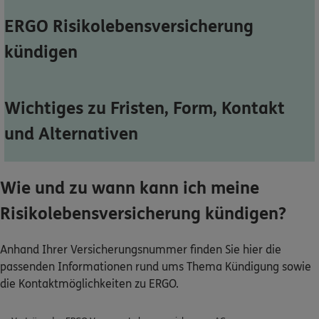
Dann lassen Sie sich helfen.
ERGO Risikolebensversicherung
kündigen
Service
Wichtiges zu Fristen, Form, Kontakt
und Alternativen
Meine Versicherungen
Sehen Sie auf einen Blick Ihre Versicherungen bei ERGO,
dem ERGO Rechtsschutz und der DKV.
Wie und zu wann kann ich meine
Risikolebensversicherung kündigen?
Zum Kundenportal
Anhand Ihrer Versicherungsnummer finden Sie hier die
passenden Informationen rund ums Thema Kündigung sowie
die Kontaktmöglichkeiten zu ERGO.
Schaden- oder Leistungsfall melden
Bequem online oder telefonisch.