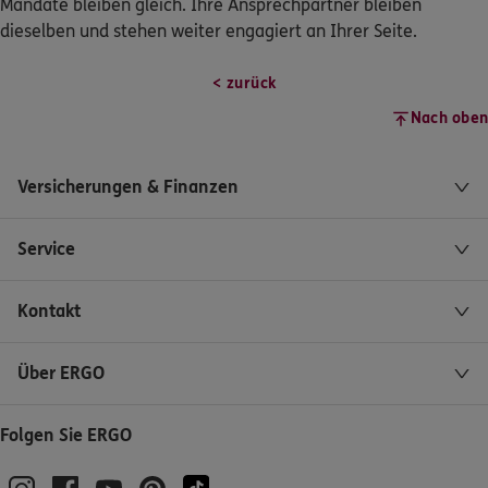
Mandate bleiben gleich. Ihre Ansprechpartner bleiben
dieselben und stehen weiter engagiert an Ihrer Seite.
0800 / 3746 222
< zurück
Mo–Sa 7–20 Uhr (gebührenfrei)
Nach oben
ERGO Berater finden
Kundenportal Log-in
Versicherungen & Finanzen
Service
Kontakt
Über ERGO
Folgen Sie ERGO