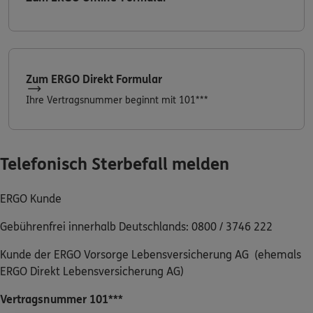
Dann lassen Sie sich helfen.
Service
Zum ERGO Direkt Formular
Ihre Vertragsnummer beginnt mit 101***
Meine Versicherungen
Telefonisch Sterbefall melden
Sehen Sie auf einen Blick Ihre Versicherungen bei ERGO,
dem ERGO Rechtsschutz und der DKV.
ERGO Kunde
Zum Kundenportal
Gebührenfrei innerhalb Deutschlands: 0800 / 3746 222
Kunde der ERGO Vorsorge Lebensversicherung AG (ehemals
ERGO Direkt Lebensversicherung AG)
Schaden- oder Leistungsfall melden
Vertragsnummer 101***
Bequem online oder telefonisch.