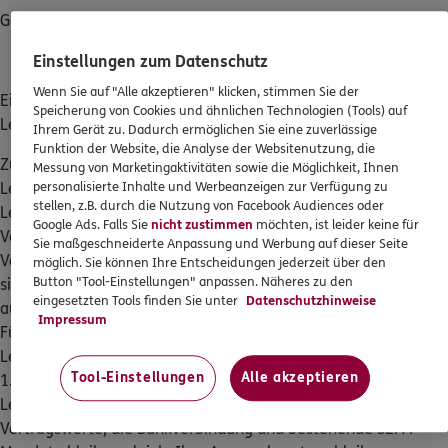
Gebührenfrei innerhalb Deutschlands: 0800 / 444 1000
Kontakt
Einstellungen zum Datenschutz
Wenn Sie auf "Alle akzeptieren" klicken, stimmen Sie der
Ein Hinweis an alle Kunden der ehemaligen ERGO Direkt
Speicherung von Cookies und ähnlichen Technologien (Tools) auf
Lebensversicherung AG:
Ihrem Gerät zu. Dadurch ermöglichen Sie eine zuverlässige
Funktion der Website, die Analyse der Websitenutzung, die
Meine Versicherungen
Zum 1. September 2019 wurde die ERGO Direkt
Messung von Marketingaktivitäten sowie die Möglichkeit, Ihnen
personalisierte Inhalte und Werbeanzeigen zur Verfügung zu
Lebensversicherung AG auf die ERGO Vorsorge
Sehen Sie auf einen Blick Ihre Versicherungen bei ERGO,
stellen, z.B. durch die Nutzung von Facebook Audiences oder
Lebensversicherung AG verschmolzen. Damit sind sämtliche
dem ERGO Rechtsschutz und der DKV.
Google Ads. Falls Sie
nicht zustimmen
möchten, ist leider keine für
Verträge, Produkte und Vermögenswerte auf die ERGO
Sie maßgeschneiderte Anpassung und Werbung auf dieser Seite
Vorsorge Lebensversicherung AG übergegangen. ERGO hat
möglich. Sie können Ihre Entscheidungen jederzeit über den
Zum Kundenportal
Button "Tool-Einstellungen" anpassen. Näheres zu den
sich damit im Bereich Lebensversicherung noch effizienter
eingesetzten Tools finden Sie unter
Datenschutzhinweise
aufgestellt und bietet besonders marktattraktive Produkte an.
Impressum
Für Sie als ehemalige Kunden der ERGO Direkt
Lebensversicherung AG ändert sich nichts. Sie sind ab dem
Schaden- oder Leistungsfall melden
Tool-Einstellungen
Alle akzeptieren
1.9.2019 automatisch Kunde der ERGO Vorsorge
Bequem online oder telefonisch.
Lebensversicherung AG. Ihre Vertragsdaten und
Vertragswerte, die Bankverbindung und bestehende SEPA-