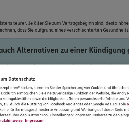
eistens teurer. Je älter Sie zum Vertragsbeginn sind, desto h
echnen, dass Sie aufgrund eines verschlechterten Gesundheit
 auch Alternativen zu einer Kündigung 
der beste Weg. Bitte beachten Sie, dass an dieser Stelle nur a
nach Vertrag kann es z. B. diese Lösungen geben:
 zum Datenschutz
 die vereinbarte
Leistung senken
und somit Ihren
Beitrag red
akzeptieren" klicken, stimmen Sie der Speicherung von Cookies und ähnlichen
ge stunden lassen
und diese zu einem späteren Zeitpunkt nac
. Dadurch ermöglichen Sie eine zuverlässige Funktion der Website, die Analy
eise ändern
, z. B. von jährlich auf monatlich.
rketingaktivitäten sowie die Möglichkeit, Ihnen personalisierte Inhalte und
n, z.B. durch die Nutzung von Facebook Audiences oder Google Ads. Falls Sie
n
f.
beitragsfrei stellen lassen
. Dadurch reduziert sich die Vers
r keine für Sie maßgeschneiderte Anpassung und Werbung auf dieser Seite mö
erzeit über den Button "Tool-Einstellungen" anpassen. Näheres zu den einge
hutzhinweise
Impressum
bar