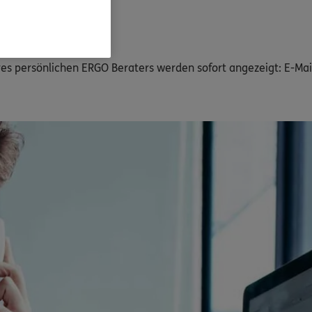
s persönlichen ERGO Beraters werden sofort angezeigt: E-Ma