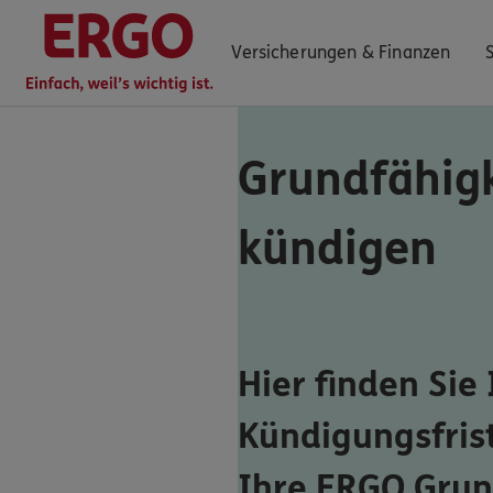
Versicherungen & Finanzen
Grundfähigk
0800 / 3746 128
kündigen
Mo–Sa 7–20 Uhr (gebührenfrei)
ERGO Berater finden
Kundenportal Log-in
Hier finden Sie
Kündigungsfris
Ihre ERGO Grun