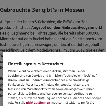
Gebrauchte 3er gibt’s in Massen
Aufgrund der hohen Stückzahlen, die BMW vom 3er
produziert, ist das
Angebot auf dem Gebrauchtwagenmarkt
riesig
. Beginnend bei Fahrzeugen, die bereits über 300.000
Kilometer auf dem Buckel haben, geht die Palette hoch zum
fast neuwertigen Jahreswagen, der leicht ein Jahresgehalt
verschlingt. Seit dem Modellwechsel im Jahr 2012 gibt es den
3er nur noch als Limousine und als Touring (Kombi). Cabrio
und Coupé laufen mittlerweile als neu geschaffene 4er-
Einstellungen zum Datenschutz
Baureihe.
Wenn Sie auf "Alle akzeptieren" klicken, stimmen Sie der
Speicherung von Cookies und ähnlichen Technologien (Tools) auf
Beim Platzangebot gehören die 3er traditionell nicht zu den
Ihrem Gerät zu. Dadurch ermöglichen Sie eine zuverlässige
geräumigsten Autos: Auf der Rückbank ist der Platz
Funktion der Website, die Analyse der Websitenutzung, die
Messung von Marketingaktivitäten sowie die Möglichkeit, Ihnen
beschränkt. Wer Wert auf einen deutlich größeren Innenraum
personalisierte Inhalte und Werbeanzeigen zur Verfügung zu
legt, sollte zur Fließheckvariante GT (Gran Tourismo) greifen.
stellen, z.B. durch die Nutzung von Facebook Audiences oder Google
Ads. Falls Sie
nicht zustimmen
möchten, ist leider keine für Sie