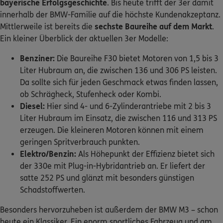
bayerische Erfolgsgeschichte
. Bis heute trifft der 3er damit
innerhalb der BMW-Familie auf die höchste Kundenakzeptanz.
Kontakt
Mittlerweile ist bereits die
sechste Baureihe auf dem Markt
.
Ein kleiner Überblick der aktuellen 3er Modelle:
Benziner:
Die Baureihe F30 bietet Motoren von 1,5 bis 3
Liter Hubraum an, die zwischen 136 und 306 PS leisten.
Meine Versicherungen
Da sollte sich für jeden Geschmack etwas finden lassen,
ob Schrägheck, Stufenheck oder Kombi.
Sehen Sie auf einen Blick Ihre Versicherungen bei ERGO,
Diesel:
Hier sind 4- und 6-Zylinderantriebe mit 2 bis 3
dem ERGO Rechtsschutz und der DKV.
Liter Hubraum im Einsatz, die zwischen 116 und 313 PS
erzeugen. Die kleineren Motoren können mit einem
Zum Kundenportal
geringen Spritverbrauch punkten.
Elektro/Benzin:
Als Höhepunkt der Effizienz bietet sich
der 330e mit Plug-in-Hybridantrieb an. Er liefert der
satte 252 PS und glänzt mit besonders günstigen
Schaden- oder Leistungsfall melden
Schadstoffwerten.
Bequem online oder telefonisch.
Besonders hervorzuheben ist außerdem der BMW M3 – schon
heute ein Klassiker. Ein enorm sportliches Fahrzeug und am