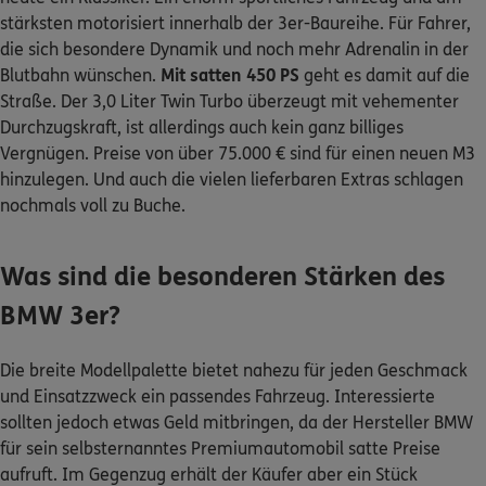
stärksten motorisiert innerhalb der 3er-Baureihe. Für Fahrer,
die sich besondere Dynamik und noch mehr Adrenalin in der
0800 / 3746 095
Blutbahn wünschen.
Mit satten 450 PS
geht es damit auf die
Straße. Der 3,0 Liter Twin Turbo überzeugt mit vehementer
Mo–Sa 7–20 Uhr (gebührenfrei)
Durchzugskraft, ist allerdings auch kein ganz billiges
ERGO Berater finden
Vergnügen. Preise von über 75.000 € sind für einen neuen M3
hinzulegen. Und auch die vielen lieferbaren Extras schlagen
Kundenportal Log-in
nochmals voll zu Buche.
Was sind die besonderen Stärken des
BMW 3er?
Die breite Modellpalette bietet nahezu für jeden Geschmack
und Einsatzzweck ein passendes Fahrzeug. Interessierte
sollten jedoch etwas Geld mitbringen, da der Hersteller BMW
für sein selbsternanntes Premiumautomobil satte Preise
aufruft. Im Gegenzug erhält der Käufer aber ein Stück