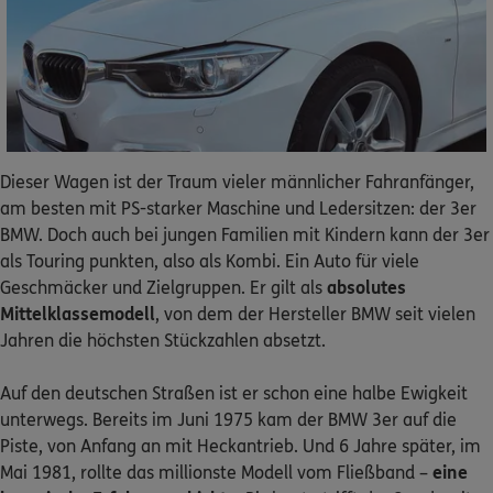
Dann lassen Sie sich helfen.
Service
Dieser Wagen ist der Traum vieler männlicher Fahranfänger,
am besten mit PS-starker Maschine und Ledersitzen: der 3er
Meine Versicherungen
BMW. Doch auch bei jungen Familien mit Kindern kann der 3er
als Touring punkten, also als Kombi. Ein Auto für viele
Sehen Sie auf einen Blick Ihre Versicherungen bei ERGO,
dem ERGO Rechtsschutz und der DKV.
Geschmäcker und Zielgruppen. Er gilt als
absolutes
Mittelklassemodell
, von dem der Hersteller BMW seit vielen
Jahren die höchsten Stückzahlen absetzt.
Zum Kundenportal
Auf den deutschen Straßen ist er schon eine halbe Ewigkeit
unterwegs. Bereits im Juni 1975 kam der BMW 3er auf die
Piste, von Anfang an mit Heckantrieb. Und 6 Jahre später, im
Schaden- oder Leistungsfall melden
Mai 1981, rollte das millionste Modell vom Fließband –
eine
Bequem online oder telefonisch.