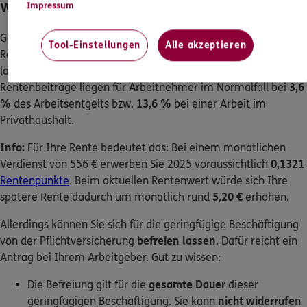
Was gilt für die Rentenversicherung?
Tool-Einstellungen
Alle akzeptieren
Geringfügig Beschäftigte sind erst einmal grundsätzlich in der
Rentenversicherung
pflichtversichert
(ausgenommen, Sie
lassen sich auf eigenen Wunsch davon befreien). Die
Rentenbeiträge liegen für Arbeitnehmer im Normalfall bei
3,6
%
des Arbeitsentgelts bzw.
13,6 %
bei einer Arbeit im
Privathaushalt.
Info:
Für Ihre Rente bedeutet das: Bei einem monatlichen
Verdienst von 556 € erwerben Sie 2025 voraussichtlich
0,1321
Rentenpunkte
. Beim aktuellen Rentenwert würde sich Ihre
spätere Rente dadurch um monatlich rund
5,20 €
erhöhen.
Allerdings können Sie sich für die geringfügige Beschäftigung
von der Pflichtversicherung
befreien lassen
. Dafür reicht ein
Antrag bei Ihrem Arbeitgeber. Gut zu wissen:
Die Befreiung gilt für die
gesamte Dauer
dieser
geringfügigen Beschäftigung. Sie kann
nicht widerrufe
n