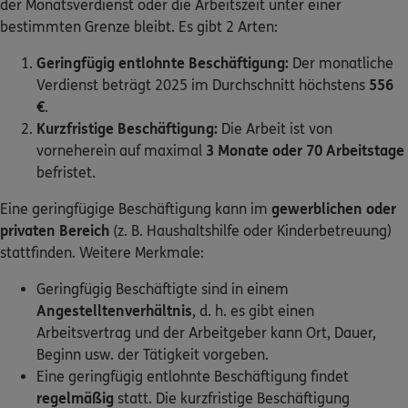
der Monatsverdienst oder die Arbeitszeit unter einer
bestimmten Grenze bleibt. Es gibt 2 Arten:
0800 / 3746 095
Geringfügig entlohnte Beschäftigung:
Der monatliche
Verdienst beträgt 2025 im Durchschnitt höchstens
556
Mo–Sa 7–20 Uhr (gebührenfrei)
€
.
ERGO Berater finden
Kurzfristige Beschäftigung:
Die Arbeit ist von
vorneherein auf maximal
3 Monate oder 70 Arbeitstage
Kundenportal Log-in
befristet.
Eine geringfügige Beschäftigung kann im
gewerblichen oder
privaten Bereich
(z. B. Haushaltshilfe oder Kinderbetreuung)
stattfinden. Weitere Merkmale:
Geringfügig Beschäftigte sind in einem
Angestelltenverhältnis
, d. h. es gibt einen
Arbeitsvertrag und der Arbeitgeber kann Ort, Dauer,
Beginn usw. der Tätigkeit vorgeben.
Eine geringfügig entlohnte Beschäftigung findet
regelmäßig
statt. Die kurzfristige Beschäftigung