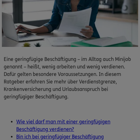
Dann lassen Sie sich helfen.
Service
Eine geringfügige Beschäftigung – im Alltag auch Minijob
Meine Versicherungen
genannt – heißt, wenig arbeiten und wenig verdienen.
Dafür gelten besondere Voraussetzungen. In diesem
Sehen Sie auf einen Blick Ihre Versicherungen bei ERGO,
dem ERGO Rechtsschutz und der DKV.
Ratgeber erfahren Sie mehr über Verdienstgrenze,
Krankenversicherung und Urlaubsanspruch bei
geringfügiger Beschäftigung.
Zum Kundenportal
Wie viel darf man mit einer geringfügigen
Schaden- oder Leistungsfall melden
Beschäftigung verdienen?
Bequem online oder telefonisch.
Bin ich bei geringfügiger Beschäftigung