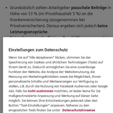
Grundsätzlich zahlen Arbeitgeber
pauschale Beiträge
in
Höhe von 13 % (im Privathaushalt 5 %) an die
Krankenversicherung (ausgenommen bei
Privatversicherten). Daraus ergeben sich jedoch
keine
Leistungsansprüche
.
Bei
mehreren geringfügigen Beschäftigungen
werden
Einstellungen zum Datenschutz
alle Löhne zusammengerechnet. Übersteigen sie die
Wenn Sie auf "Alle akzeptieren" klicken, stimmen Sie der
Grenze von derzeit 6.672 € pro Jahr (556 € pro Monat),
Speicherung von Cookies und ähnlichen Technologien (Tools) auf
besteht
Beitragspflicht
für die Krankenversicherung.
Ihrem Gerät zu. Dadurch ermöglichen Sie eine zuverlässige
Eine anderweitige Krankenversicherung ist dann nicht
Funktion der Website, die Analyse der Websitenutzung, die
Messung von Marketingaktivitäten sowie die Möglichkeit, Ihnen
nötig (private Versicherung) bzw. möglich
personalisierte Inhalte und Werbeanzeigen zur Verfügung zu
(Familienversicherung).
stellen, z.B. durch die Nutzung von Facebook Audiences oder Google
Wenn Sie
zusätzlich zur versicherungspflichtigen
Ads. Falls Sie
nicht zustimmen
möchten, ist leider keine für Sie
Hauptbeschäftigung
einen Minijob ausüben, ist dieser
maßgeschneiderte Anpassung und Werbung auf dieser Seite
möglich. Sie können Ihre Entscheidungen jederzeit über den
versicherungsfrei. Für jede weitere geringfügige
Button "Tool-Einstellungen" anpassen. Näheres zu den
Beschäftigung (also den zweiten, dritten usw. Minijob)
eingesetzten Tools finden Sie unter
Datenschutzhinweise
müssen Sie hingegen Versicherungsbeiträge zahlen.
Impressum