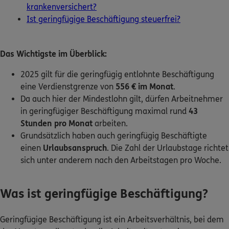
krankenversichert?
Ist geringfügige Beschäftigung steuerfrei?
Kontakt
Das Wichtigste im Überblick:
2025 gilt für die geringfügig entlohnte Beschäftigung
Meine Versicherungen
eine Verdienstgrenze von
556 € im Monat
.
Da auch hier der Mindestlohn gilt, dürfen Arbeitnehmer
Sehen Sie auf einen Blick Ihre Versicherungen bei ERGO,
dem ERGO Rechtsschutz und der DKV.
in geringfügiger Beschäftigung maximal rund
43
Stunden pro Monat
arbeiten.
Grundsätzlich haben auch geringfügig Beschäftigte
Zum Kundenportal
einen
Urlaubsanspruch
. Die Zahl der Urlaubstage richtet
sich unter anderem nach den Arbeitstagen pro Woche.
Schaden- oder Leistungsfall melden
Was ist geringfügige Beschäftigung?
Bequem online oder telefonisch.
Geringfügige Beschäftigung ist ein Arbeitsverhältnis, bei dem