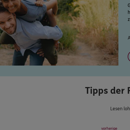
G
h
Tipps der 
Lesen loh
vorherige