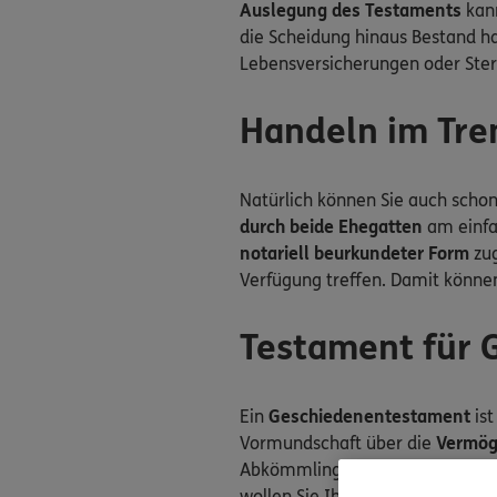
Auslegung des Testaments
kann
die Scheidung hinaus Bestand hab
Lebensversicherungen oder Ster
Handeln im Tre
Natürlich können Sie auch scho
durch beide Ehegatten
am einfa
notariell beurkundeter Form
zug
Verfügung treffen. Damit könne
Testament für 
Ein
Geschiedenentestament
is
Vormundschaft über die
Vermög
Abkömmlinge hatte. Hat das Kind 
wollen Sie Ihren früheren Ehega