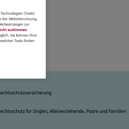
 Technologien (Tools)
se der Websitenutzung,
 Werbeanzeigen zur
icht zustimmen
glich. Sie können Ihre
setzten Tools finden
ressant:
echtsschutzversicherung
echtsschutz für Singles, Alleinerziehende, Paare und Familien