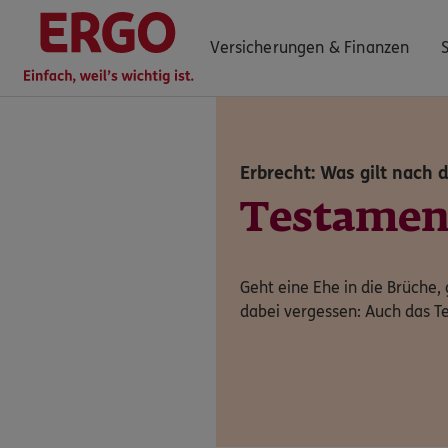
Versicherungen & Finanzen
Erbrecht: Was gilt nach 
0800 / 3746 555
Testamen
Mo–Sa 7–20 Uhr (gebührenfrei)
ERGO Berater finden
Geht eine Ehe in die Brüche, 
Kundenportal Log-in
dabei vergessen: Auch das T