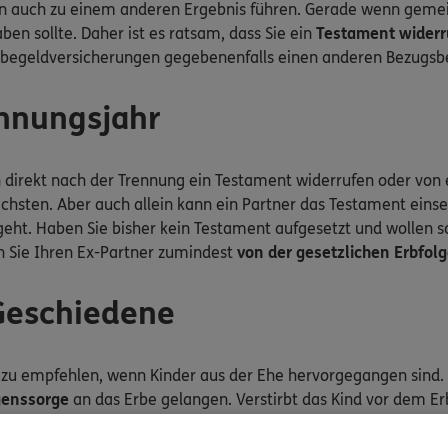
 auch zu einem anderen Ergebnis führen. Gerade wenn gemein
en sollte. Daher ist es ratsam, dass Sie ein
Testament widerr
begeldversicherungen gegebenenfalls einen anderen Bezugsber
nnungsjahr
n direkt nach der Trennung ein Testament widerrufen oder von
chsten. Aber auch allein kann ein Partner das Testament eins
eht. Haben Sie bisher kein Testament aufgesetzt und wollen sch
n Sie Ihren Ex-Partner zumindest
von der gesetzlichen Erbfol
Geschiedene
t zu empfehlen, wenn Kinder aus der Ehe hervorgegangen sind.
enssorge
an das Erbe gelangen. Verstirbt das Kind vor dem Erbf
selbst schon eine letztwillige Verfügung getroffen, steht dem 
tten vollständig ausschließen.