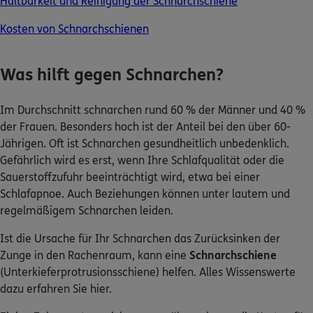
Haltbarkeit und Reinigung der Schnarchschiene
Kosten von Schnarchschienen
0800 / 3746 095
Mo–Sa 7–20 Uhr (gebührenfrei)
Was hilft gegen Schnarchen?
ERGO Berater finden
Im Durchschnitt schnarchen rund 60 % der Männer und 40 %
Kundenportal Log-in
der Frauen. Besonders hoch ist der Anteil bei den über 60-
Jährigen. Oft ist Schnarchen gesundheitlich unbedenklich.
Gefährlich wird es erst, wenn Ihre Schlafqualität oder die
Sauerstoffzufuhr beeinträchtigt wird, etwa bei einer
Schlafapnoe. Auch Beziehungen können unter lautem und
regelmäßigem Schnarchen leiden.
Ist die Ursache für Ihr Schnarchen das Zurücksinken der
Zunge in den Rachenraum, kann eine
Schnarchschiene
(Unterkieferprotrusionsschiene) helfen. Alles Wissenswerte
dazu erfahren Sie hier.