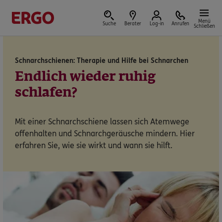
Menü
Suche
Berater
Log-in
Anrufen
Schließen
Schnarchschienen: Therapie und Hilfe bei Schnarchen
Versicherungen & Finanzen
Endlich wieder ruhig
schlafen?
Mit einer Schnarchschiene lassen sich Atemwege
Reform der privaten Altersvorsorge
offenhalten und Schnarchgeräusche mindern. Hier
erfahren Sie, wie sie wirkt und wann sie hilft.
Jetzt Förderung selbst berechnen.
Jetzt informieren
Nicht sicher, was Sie benötigen?