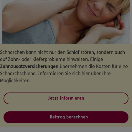
Dann lassen Sie sich helfen.
Service
Schnarchen kann nicht nur den Schlaf stören, sondern auch
Meine Versicherungen
auf Zahn- oder Kieferprobleme hinweisen. Einige
Zahnzusatzversicherungen
übernehmen die Kosten für eine
Sehen Sie auf einen Blick Ihre Versicherungen bei ERGO,
Schnarchschiene. Informieren Sie sich hier über Ihre
dem ERGO Rechtsschutz und der DKV.
Möglichkeiten.
Zum Kundenportal
Jetzt informieren
Beitrag berechnen
Schaden- oder Leistungsfall melden
Bequem online oder telefonisch.