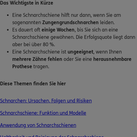
Das Wichtigste in Kürze
Kontakt
Eine Schnarchschiene hilft nur dann, wenn Sie am
sogenannten
Zungengrundschnarchen
leiden.
Es dauert oft
einige Wochen
, bis Sie sich an eine
Schnarchschiene gewöhnen. Die Erfolgsquote liegt dann
aber bei über 80 %.
Meine Versicherungen
Eine Schnarchschiene ist
ungeeignet
, wenn Ihnen
mehrere Zähne fehlen
oder Sie eine
herausnehmbare
Sehen Sie auf einen Blick Ihre Versicherungen bei ERGO,
dem ERGO Rechtsschutz und der DKV.
Prothese
tragen.
Zum Kundenportal
Diese Themen finden Sie hier
Schnarchen: Ursachen, Folgen und Risiken
Schaden- oder Leistungsfall melden
Schnarchschiene: Funktion und Modelle
Bequem online oder telefonisch.
Anwendung von Schnarchschienen