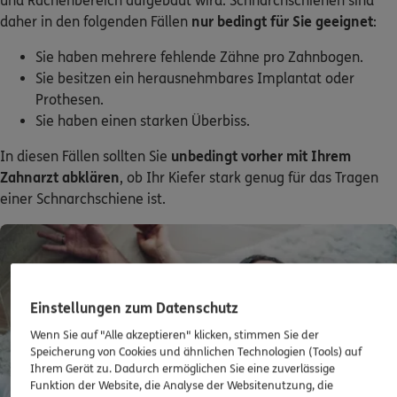
und Rachenbereich aufgebaut wird. Schnarchschienen sind
daher in den folgenden Fällen
nur bedingt für Sie geeignet
:
Sie haben mehrere fehlende Zähne pro Zahnbogen.
Sie besitzen ein herausnehmbares Implantat oder
Prothesen.
Sie haben einen starken Überbiss.
In diesen Fällen sollten Sie
unbedingt vorher mit Ihrem
Zahnarzt abklären
, ob Ihr Kiefer stark genug für das Tragen
einer Schnarchschiene ist.
Einstellungen zum Datenschutz
Wenn Sie auf "Alle akzeptieren" klicken, stimmen Sie der
Speicherung von Cookies und ähnlichen Technologien (Tools) auf
Ihrem Gerät zu. Dadurch ermöglichen Sie eine zuverlässige
Funktion der Website, die Analyse der Websitenutzung, die