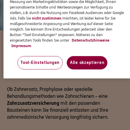
Messung von Marketingaktivitäten sowie die Möglichkeit, Ihnen
personalisierte Inhalte und Werbeanzeigen zur Verfügung zu
stellen, z.B. durch die Nutzung von Facebook Audiences oder Google
Ads. Falls Sie
nicht zustimmen
möchten, ist leider keine für Sie
maßgeschneiderte Anpassung und Werbung auf dieser Seite
möglich. Sie können Ihre Entscheidungen jederzeit über den
Button "Tool-Einstellungen" anpassen. Näheres zu den
eingesetzten Tools finden Sie unter
Datenschutzhinweise
Impressum
Meine Zahnversicherung
Tool-Einstellungen
Alle akzeptieren
Rundum abgesichert
Ob Zahnersatz, Prophylaxe oder spezielle
Behandlungsmethoden wie Zahnschienen – eine
Zahnzusatzversicherung
mit den passenden
Bausteinen kann Sie finanziell entlasten und Ihre
zahnmedizinische Versorgung langfristig sichern.