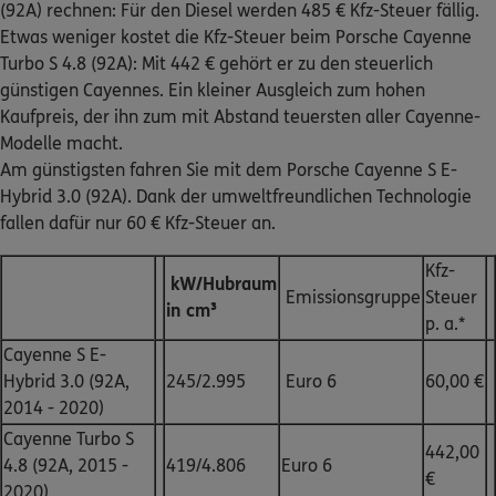
(92A) rechnen: Für den Diesel werden 485 € Kfz-Steuer fällig.
Etwas weniger kostet die Kfz-Steuer beim Porsche Cayenne
Turbo S 4.8 (92A): Mit 442 € gehört er zu den steuerlich
günstigen Cayennes. Ein kleiner Ausgleich zum hohen
Kaufpreis, der ihn zum mit Abstand teuersten aller Cayenne-
Modelle macht.
Am günstigsten fahren Sie mit dem Porsche Cayenne S E-
Hybrid 3.0 (92A). Dank der umweltfreundlichen Technologie
fallen dafür nur 60 € Kfz-Steuer an.
Kfz-
kW/Hubraum
Emissionsgruppe
Steuer
in cm³
p. a.*
Cayenne S E-
Hybrid 3.0 (92A,
245/2.995
Euro 6
60,00 €
2014 - 2020)
Cayenne Turbo S
442,00
4.8 (92A, 2015 -
419/4.806
Euro 6
€
2020)