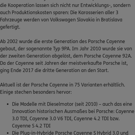
die Kooperation lassen sich nicht nur Entwicklungs-, sondern
auch Produktionskosten sparen: Die Karosserien aller 3
Kontakt
Fahrzeuge werden von Volkswagen Slovakia in Bratislava
gefertigt.
Ab 2002 wurde die erste Generation des Porsche Cayenne
Meine Versicherungen
gebaut, der sogenannte Typ 9PA. Im Jahr 2010 wurde sie von
der zweiten Generation abgelöst, dem Porsche Cayenne 92A.
Sehen Sie auf einen Blick Ihre Versicherungen bei ERGO,
Da der Cayenne seit Jahren der meistverkaufte Porsche ist,
dem ERGO Rechtsschutz und der DKV.
ging Ende 2017 die dritte Generation an den Start.
Zum Kundenportal
Aktuell ist der Porsche Cayenne in 75 Varianten erhältlich.
Einige stechen besonders hervor:
Die Modelle mit Dieselmotor (seit 2010) – auch das eine
Schaden- oder Leistungsfall melden
Innovation historischen Ausmaßes bei Porsche: Cayenne
3.0 TDI, Cayenne 3.0 V6 TDI, Cayenne 4.2 TDI bzw.
Bequem online oder telefonisch.
Cayenne S 4.2 TDI
Die Plug-in-Hybride Porsche Cayenne S Hybrid 3.0 und