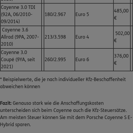
Cayenne 3.0 TDI
485,00
(92A, 06/2010-
180/2.967
Euro 5
€
09/2014)
Cayenne 3.6
502,00
Allrad (9PA, 2007-
213/3.598
Euro 4
€
2010)
Cayenne 3.0
376,00
Coupé (9YA, seit
260/2.995
Euro 6
€
2021)
* Beispielwerte, die je nach individueller Kfz-Beschaffenheit
abweichen können
Fazit:
Genauso stark wie die Anschaffungskosten
unterscheiden sich beim Cayenne auch die Kfz-Steuersätze.
Am meisten Steuer können Sie mit dem Porsche Cayenne S E-
Hybrid sparen.