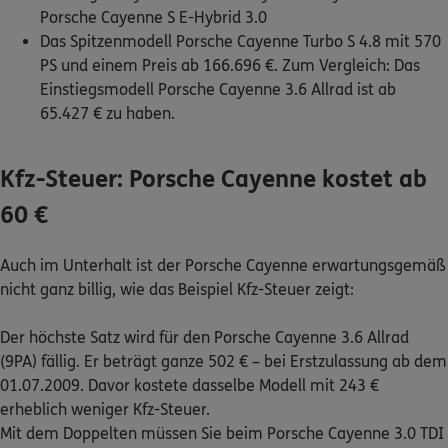
Porsche Cayenne S E-Hybrid 3.0
Das Spitzenmodell Porsche Cayenne Turbo S 4.8 mit 570
PS und einem Preis ab 166.696 €. Zum Vergleich: Das
0800 / 3746 095
Einstiegsmodell Porsche Cayenne 3.6 Allrad ist ab
Mo–Sa 7–20 Uhr (gebührenfrei)
65.427 € zu haben.
ERGO Berater finden
Kundenportal Log-in
Kfz-Steuer: Porsche Cayenne kostet ab
60 €
Auch im Unterhalt ist der Porsche Cayenne erwartungsgemäß
nicht ganz billig, wie das Beispiel Kfz-Steuer zeigt:
Der höchste Satz wird für den Porsche Cayenne 3.6 Allrad
(9PA) fällig. Er beträgt ganze 502 € – bei Erstzulassung ab dem
01.07.2009. Davor kostete dasselbe Modell mit 243 €
erheblich weniger Kfz-Steuer.
Mit dem Doppelten müssen Sie beim Porsche Cayenne 3.0 TDI