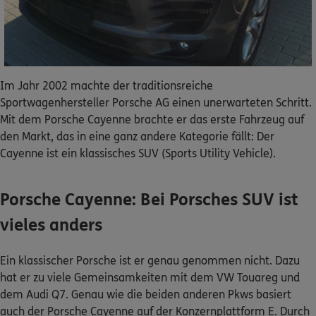
Dann lassen Sie sich helfen.
Service
Im Jahr 2002 machte der traditionsreiche
Sportwagenhersteller Porsche AG einen unerwarteten Schritt.
Mit dem Porsche Cayenne brachte er das erste Fahrzeug auf
Meine Versicherungen
den Markt, das in eine ganz andere Kategorie fällt: Der
Cayenne ist ein klassisches SUV (Sports Utility Vehicle).
Sehen Sie auf einen Blick Ihre Versicherungen bei ERGO,
dem ERGO Rechtsschutz und der DKV.
Porsche Cayenne: Bei Porsches SUV ist
Zum Kundenportal
vieles anders
Ein klassischer Porsche ist er genau genommen nicht. Dazu
hat er zu viele Gemeinsamkeiten mit dem VW Touareg und
Schaden- oder Leistungsfall melden
dem Audi Q7. Genau wie die beiden anderen Pkws basiert
Bequem online oder telefonisch.
auch der Porsche Cayenne auf der Konzernplattform E. Durch