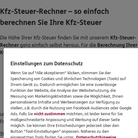
Kfz-Steuer-Rechner – so einfach
berechnen Sie Ihre Kfz-Steuer
Die Höhe Ihrer Kfz-Steuer finden Sie mit unserem
Kfz-Steuer-
Rechner
ganz einfach selbst heraus. Für die
Berechnung Ihrer
Kfz-Steuer
benötigen Sie lediglich folgende Daten:
Einstellungen zum Datenschutz
Jahr der Erstzulassung
Kraftstoff
Wenn Sie auf "Alle akzeptieren" klicken, stimmen Sie der
Speicherung von Cookies und ähnlichen Technologien (Tools) auf
Emissionsklasse
Ihrem Gerät zu. Dadurch ermöglichen Sie eine zuverlässige
CO2-Wert
Funktion der Website, die Analyse der Websitenutzung, die
Hubraum in ccm
Messung von Marketingaktivitäten sowie die Möglichkeit, Ihnen
Saisonkennzeichen
personalisierte Inhalte und Werbeanzeigen zur Verfügung zu
stellen, z.B. durch die Nutzung von Facebook Audiences oder Google
und der Kfz-Steuer-Rechner ermittelt die
Jahressteuer
für Ihr
Ads. Falls Sie
nicht zustimmen
möchten, ist leider keine für Sie
maßgeschneiderte Anpassung und Werbung auf dieser Seite
Fahrzeug-Modell.
möglich. Sie können Ihre Entscheidungen jederzeit über den
Button "Tool-Einstellungen" anpassen. Näheres zu den
Starten Sie jetzt den Kfz-Steuer-Rechner und erhalten Sie in
eingesetzten Tools finden Sie unter
Datenschutzhinweise