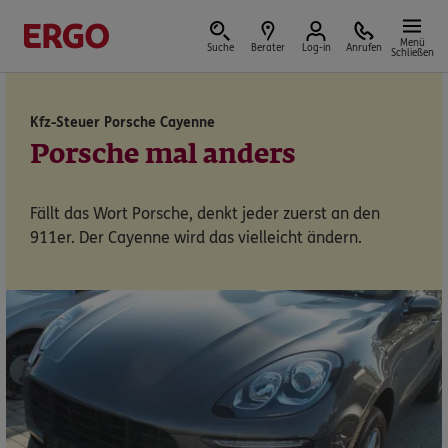
Menü
Suche
Berater
Log-in
Anrufen
Schließen
Kfz-Steuer Porsche Cayenne
Versicherungen & Finanzen
Porsche mal anders
Fällt das Wort Porsche, denkt jeder zuerst an den
911er. Der Cayenne wird das vielleicht ändern.
Reform der privaten Altersvorsorge
Jetzt Förderung selbst berechnen.
Jetzt informieren
Nicht sicher, was Sie benötigen?