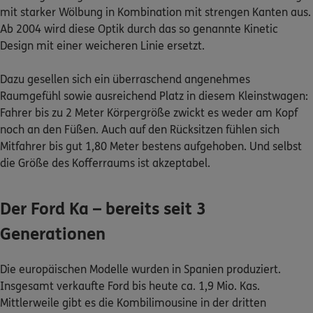
mit starker Wölbung in Kombination mit strengen Kanten aus.
Ab 2004 wird diese Optik durch das so genannte Kinetic
Kontakt
Design mit einer weicheren Linie ersetzt.
Dazu gesellen sich ein überraschend angenehmes
Raumgefühl sowie ausreichend Platz in diesem Kleinstwagen:
Meine Versicherungen
Fahrer bis zu 2 Meter Körpergröße zwickt es weder am Kopf
noch an den Füßen. Auch auf den Rücksitzen fühlen sich
Sehen Sie auf einen Blick Ihre Versicherungen bei ERGO,
Mitfahrer bis gut 1,80 Meter bestens aufgehoben. Und selbst
dem ERGO Rechtsschutz und der DKV.
die Größe des Kofferraums ist akzeptabel.
Zum Kundenportal
Der Ford Ka – bereits seit 3
Generationen
Schaden- oder Leistungsfall melden
Die europäischen Modelle wurden in Spanien produziert.
Bequem online oder telefonisch.
Insgesamt verkaufte Ford bis heute ca. 1,9 Mio. Kas.
Mittlerweile gibt es die Kombilimousine in der dritten