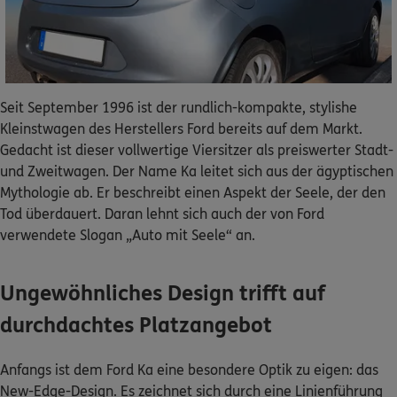
Dann lassen Sie sich helfen.
Service
Seit September 1996 ist der rundlich-kompakte, stylishe
Kleinstwagen des Herstellers Ford bereits auf dem Markt.
Gedacht ist dieser vollwertige Viersitzer als preiswerter Stadt-
Meine Versicherungen
und Zweitwagen. Der Name Ka leitet sich aus der ägyptischen
Mythologie ab. Er beschreibt einen Aspekt der Seele, der den
Sehen Sie auf einen Blick Ihre Versicherungen bei ERGO,
Tod überdauert. Daran lehnt sich auch der von Ford
dem ERGO Rechtsschutz und der DKV.
verwendete Slogan „Auto mit Seele“ an.
Zum Kundenportal
Ungewöhnliches Design trifft auf
durchdachtes Platzangebot
Schaden- oder Leistungsfall melden
Anfangs ist dem Ford Ka eine besondere Optik zu eigen: das
Bequem online oder telefonisch.
New-Edge-Design. Es zeichnet sich durch eine Linienführung