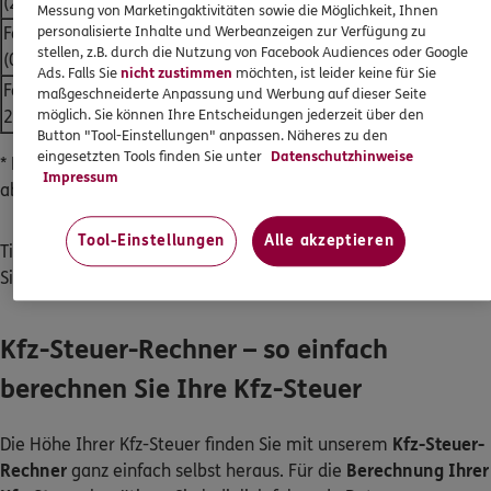
(2016 - 2020)
Messung von Marketingaktivitäten sowie die Möglichkeit, Ihnen
Ford Ka+ 1.3
87,75
personalisierte Inhalte und Werbeanzeigen zur Verfügung zu
44/1.299
Euro 4
stellen, z.B. durch die Nutzung von Facebook Audiences oder Google
(08/2002 – 08/2008)
€
Ads. Falls Sie
nicht zustimmen
möchten, ist leider keine für Sie
Ford SportKa (bis
maßgeschneiderte Anpassung und Werbung auf dieser Seite
70/1.597
Euro 4
108 €
2009)
möglich. Sie können Ihre Entscheidungen jederzeit über den
Button "Tool-Einstellungen" anpassen. Näheres zu den
eingesetzten Tools finden Sie unter
Datenschutzhinweise
* Beispielwerte, die je nach individueller Kfz-Beschaffenheit
Impressum
abweichen können
Tool-Einstellungen
Alle akzeptieren
Tipp: Eine günstige
Kfz-Versicherung
für Ihren Ford Ka finden
Sie bei uns. Gute Fahrt!
Kfz-Steuer-Rechner – so einfach
berechnen Sie Ihre Kfz-Steuer
Die Höhe Ihrer Kfz-Steuer finden Sie mit unserem
Kfz-Steuer-
Rechner
ganz einfach selbst heraus. Für die
Berechnung Ihrer