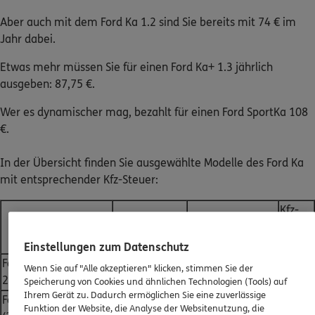
Aber auch mit dem Ford Ka 1.2 sind Sie bereits mit 74 € im
Jahr dabei.
Etwas mehr müssen Sie für einen Ford Ka+ 1.3 jährlich
ausgeben: 87,75 €.
Wer es dynamischer mag, bezahlt für einen Ford SportKa 108
€.
In der Übersicht finden Sie ausgewählte Modelle des Ford Ka
mit entsprechender Kfz-Steuer:
Kfz-
kW/Hubraum
Emissionsgruppe
Steuer
in cm³
p. a.*
Einstellungen zum Datenschutz
Ford Ka 1.2 (2008 -
Wenn Sie auf "Alle akzeptieren" klicken, stimmen Sie der
51/1.242
Euro 4
74 €
2020)
Speicherung von Cookies und ähnlichen Technologien (Tools) auf
Ihrem Gerät zu. Dadurch ermöglichen Sie eine zuverlässige
Ford Ka+ 1.2 Ti-VCT
63/1.196
Euro 6
62 €
Funktion der Website, die Analyse der Websitenutzung, die