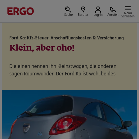
Menü
Suche
Berater
Log-in
Anrufen
Schließen
Ford Ka: Kfz-Steuer, Anschaffungskosten & Versicherung
Versicherungen & Finanzen
Klein, aber oho!
Die einen nennen ihn Kleinstwagen, die anderen
sagen Raumwunder. Der Ford Ka ist wohl beides.
Reform der privaten Altersvorsorge
Jetzt Förderung selbst berechnen.
Jetzt informieren
Nicht sicher, was Sie benötigen?