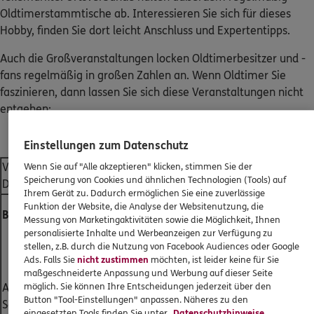
Oldtimerstammtische ab. Interessieren Sie sich für dieses
Hobby, finden Sie dort leicht Anschluss und Expertentipps.
Auch die Großveranstaltungen locken Oldtimerbesitzer und -
fans regelmäßig in großen Zahlen an. Wenn Oldtimer Sie
faszinieren, dann lassen Sie sich diese Veranstaltungen nicht
entgehen:
Einstellungen zum Datenschutz
Veranstaltungen in
Wenn Sie auf "Alle akzeptieren" klicken, stimmen Sie der
Speicherung von Cookies und ähnlichen Technologien (Tools) auf
Deutschland
Ihrem Gerät zu. Dadurch ermöglichen Sie eine zuverlässige
Funktion der Website, die Analyse der Websitenutzung, die
Baden-Württemberg
Hessen/Thüringen
Messung von Marketingaktivitäten sowie die Möglichkeit, Ihnen
personalisierte Inhalte und Werbeanzeigen zur Verfügung zu
Retro Classics in
ADAC Oldtimerfahrt
stellen, z.B. durch die Nutzung von Facebook Audiences oder Google
Stuttgart
Hessen-Thüringen
Ads. Falls Sie
nicht zustimmen
möchten, ist leider keine für Sie
maßgeschneiderte Anpassung und Werbung auf dieser Seite
möglich. Sie können Ihre Entscheidungen jederzeit über den
Aussteller aus aller Welt,
Größere Strecke mit mehreren
Button "Tool-Einstellungen" anpassen. Näheres zu den
Sonderschauen, Teilemarkt
Gleichmäßigkeitsprüfungen
eingesetzten Tools finden Sie unter
Datenschutzhinweise