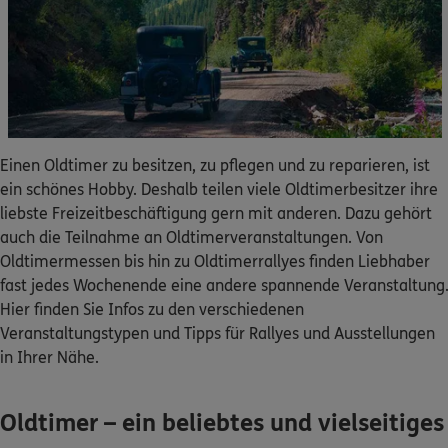
Dann lassen Sie sich helfen.
Service
Einen Oldtimer zu besitzen, zu pflegen und zu reparieren, ist
ein schönes Hobby. Deshalb teilen viele Oldtimerbesitzer ihre
Meine Versicherungen
liebste Freizeitbeschäftigung gern mit anderen. Dazu gehört
auch die Teilnahme an Oldtimerveranstaltungen. Von
Sehen Sie auf einen Blick Ihre Versicherungen bei ERGO,
dem ERGO Rechtsschutz und der DKV.
Oldtimermessen bis hin zu Oldtimerrallyes finden Liebhaber
fast jedes Wochenende eine andere spannende Veranstaltung
Hier finden Sie Infos zu den verschiedenen
Zum Kundenportal
Veranstaltungstypen und Tipps für Rallyes und Ausstellungen
in Ihrer Nähe.
Schaden- oder Leistungsfall melden
Oldtimer – ein beliebtes und vielseitiges
Bequem online oder telefonisch.