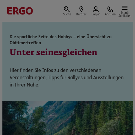
Menü
Suche
Berater
Log-in
Anrufen
Schließen
Die sportliche Seite des Hobbys – eine Übersicht zu
Oldtimertreffen
Versicherungen & Finanzen
Unter seinesgleichen
Hier finden Sie Infos zu den verschiedenen
Reform der privaten Altersvorsorge
Veranstaltungen, Tipps für Rallyes und Ausstellungen
in Ihrer Nähe.
Jetzt Förderung selbst berechnen.
Jetzt informieren
Nicht sicher, was Sie benötigen?