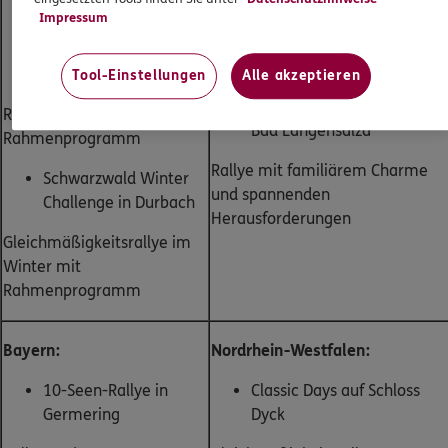
Impressum
ADAC-MSRT-Breisgau-
Oldtema in Erfurt
Veteranen-Rallye in
Ausstellung, Messe und Markt
Freiamt
Tool-Einstellungen
Alle akzeptieren
Rallye unter Freunden in
Rallye mit großem
Bad Langensalza
Rahmenprogramm
Rallye mit familiärem Charme
Schwarzwald Winter
und spannenden
Challenge in Durbach
Herausforderungen
Gleichmäßigkeitsrallye im
Winter mit
Rahmenprogramm
Bayern:
Nordrhein-Westfalen:
10-Seen-Rallye in
Classic Days auf Schloss
Germering
Dyck