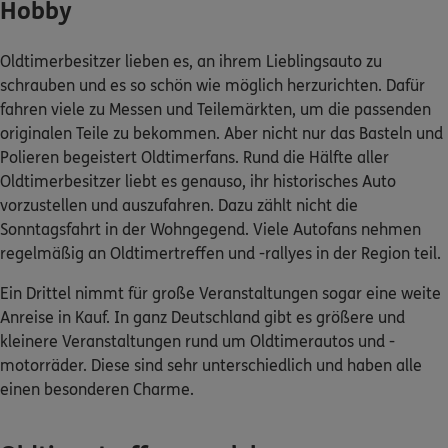
Hobby
Kontakt
Oldtimerbesitzer lieben es, an ihrem Lieblingsauto zu
schrauben und es so schön wie möglich herzurichten. Dafür
fahren viele zu Messen und Teilemärkten, um die passenden
originalen Teile zu bekommen. Aber nicht nur das Basteln und
Meine Versicherungen
Polieren begeistert Oldtimerfans. Rund die Hälfte aller
Oldtimerbesitzer liebt es genauso, ihr historisches Auto
Sehen Sie auf einen Blick Ihre Versicherungen bei ERGO,
vorzustellen und auszufahren. Dazu zählt nicht die
dem ERGO Rechtsschutz und der DKV.
Sonntagsfahrt in der Wohngegend. Viele Autofans nehmen
regelmäßig an Oldtimertreffen und -rallyes in der Region teil.
Zum Kundenportal
Ein Drittel nimmt für große Veranstaltungen sogar eine weite
Anreise in Kauf. In ganz Deutschland gibt es größere und
kleinere Veranstaltungen rund um Oldtimerautos und -
motorräder. Diese sind sehr unterschiedlich und haben alle
Schaden- oder Leistungsfall melden
einen besonderen Charme.
Bequem online oder telefonisch.