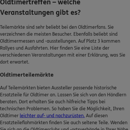
Oldtimertreffen – welche
Veranstaltungen gibt es?
0800 / 3746 095
Teilemärkte sind sehr beliebt bei den Oldtimerfans. Sie
Mo–Sa 7–20 Uhr (gebührenfrei)
verzeichnen die meisten Besucher. Ebenfalls beliebt sind
ERGO Berater finden
Oldtimermessen und -ausstellungen. Auf Platz 3 kommen
Rallyes und Ausfahrten. Hier finden Sie eine Liste der
Kundenportal Log-in
verschiedenen Veranstaltungen mit einer Erklärung, was Sie
dort erwartet.
Oldtimerteilemärkte
Auf Teilemärkten bieten Aussteller passende historische
Ersatzteile für Oldtimer an. Lassen Sie sich von den Händlern
beraten. Dort erhalten Sie auch hilfreiche Tipps bei
technischen Problemen. So haben Sie die Möglichkeit, Ihren
Oldtimer
leichter auf- und nachzurüsten.
Auf diesen
Ersatzteileflohmärkten finden Sie auch seltene Teile. Wenden
Sie sich an die Oldtimerclubs und -ortsverbände in Ihrer Nähe.