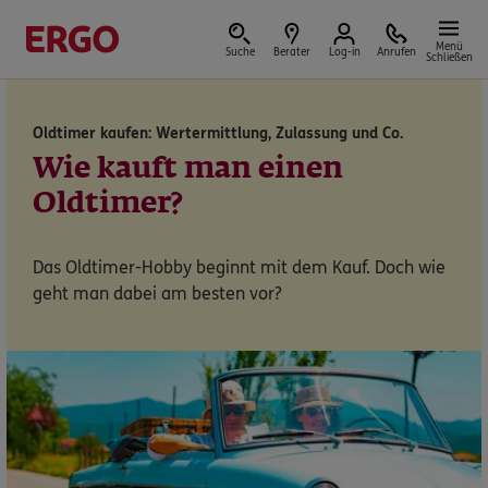
Menü
Suche
Berater
Log-in
Anrufen
Schließen
Oldtimer kaufen: Wertermittlung, Zulassung und Co.
Versicherungen & Finanzen
Wie kauft man einen
Oldtimer?
Das Oldtimer-Hobby beginnt mit dem Kauf. Doch wie
Reform der privaten Altersvorsorge
geht man dabei am besten vor?
Jetzt Förderung selbst berechnen.
Jetzt informieren
Nicht sicher, was Sie benötigen?