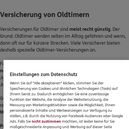
Versicherung von Oldtimern
Versicherungen für Oldtimer sind
meist recht günstig
. Der
Grund: Oldtimer werden selten im Alltag gefahren und wenn,
dann oft nur für kürzere Strecken. Viele Versicherer bieten
deshalb spezielle Oldtimer-Versicherungen an.
Für Oldtimer-Versicherungen ist i. d. R.
kein H-Kennzeichen
notwendig
. Meistens reicht es aus, wenn das Fahrzeug 25
Einstellungen zum Datenschutz
Jahre alt ist. Einige Versicherungen gibt es schon ab 20
Wenn Sie auf "Alle akzeptieren" klicken, stimmen Sie der
Jahren.
Speicherung von Cookies und ähnlichen Technologien (Tools) auf
Ihrem Gerät zu. Dadurch ermöglichen Sie eine zuverlässige
Gut zu wissen: Bei Oldtimer-Versicherungen gibt es
Funktion der Website, die Analyse der Websitenutzung, die
normalerweise
keine Unterschiede zwischen Modellen und
Messung von Marketingaktivitäten sowie die Möglichkeit, Ihnen
personalisierte Inhalte und Werbeanzeigen zur Verfügung zu
Marken
und auch
keine Schadensfreiheitsrabatte
.
stellen, z.B. durch die Nutzung von Facebook Audiences oder Google
Ads. Falls Sie
nicht zustimmen
möchten, ist leider keine für Sie
Preisunterschiede bei Oldtimer-Versicherungen
können unter
maßgeschneiderte Anpassung und Werbung auf dieser Seite