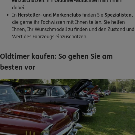
einzuschätzen
. Ein
Oldtimer-Gutachten
hilft Ihnen
dabei.
Kontakt
In
Hersteller- und Markenclubs
finden Sie
Spezialisten
,
die gerne ihr Fachwissen mit Ihnen teilen. Sie helfen
Ihnen, Ihr Wunschmodell zu finden und den Zustand und
Wert des Fahrzeugs einzuschätzen.
Meine Versicherungen
Oldtimer kaufen: So gehen Sie am
Sehen Sie auf einen Blick Ihre Versicherungen bei ERGO,
dem ERGO Rechtsschutz und der DKV.
besten vor
Zum Kundenportal
Schaden- oder Leistungsfall melden
Bequem online oder telefonisch.