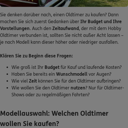
Sie denken darüber nach, einen Oldtimer zu kaufen? Dann
0800 / 3746 095
machen Sie sich zuerst Gedanken über
Ihr Budget und Ihre
Mo–Sa 7–20 Uhr (gebührenfrei)
Vorstellungen
. Auch den
Zeitaufwand
, der mit dem Hobby
Oldtimer verbunden ist, sollten Sie nicht außer Acht lassen –
ERGO Berater finden
je nach Modell kann dieser höher oder niedriger ausfallen.
Kundenportal Log-in
Klären Sie zu Beginn diese Fragen:
Wie groß ist Ihr
Budget
für Kauf und laufende Kosten?
Haben Sie bereits ein
Wunschmodell
vor Augen?
Wie viel
Zeit
können Sie für den Oldtimer aufbringen?
Wie wollen Sie den Oldtimer
nutzen
? Nur für Oldtimer-
Shows oder zu regelmäßigen Fahrten?
Modellauswahl: Welchen Oldtimer
wollen Sie kaufen?