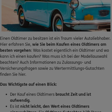
Dann lassen Sie sich helfen.
Service
Einen Oldtimer zu besitzen ist ein Traum vieler Autoliebhaber.
Hier erfahren Sie,
wie Sie beim Kaufen eines Oldtimers am
Meine Versicherungen
besten vorgehen
: Was kostet eigentlich ein Oldtimer und wo
kann ich einen kaufen? Was muss ich bei der Modellauswahl
Sehen Sie auf einen Blick Ihre Versicherungen bei ERGO,
beachten? Auch Informationen zu Zulassungs- und
dem ERGO Rechtsschutz und der DKV.
Versicherungsfragen sowie zu Wertermittlungs-Gutachten
finden Sie hier.
Zum Kundenportal
Das Wichtigste auf einen Blick:
Der Kauf eines Oldtimers
braucht Zeit und ist
aufwendig
.
Schaden- oder Leistungsfall melden
Es ist
nicht leicht, den Wert eines Oldtimers
Bequem online oder telefonisch.