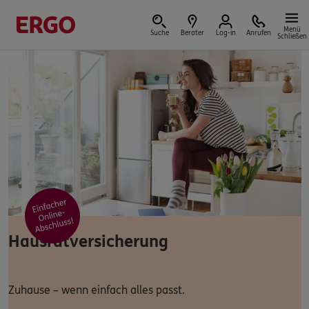
Menü
Suche
Berater
Log-in
Anrufen
Schließen
Versicherungen & Finanzen
Reform der privaten Altersvorsorge
Jetzt Förderung selbst berechnen.
Hausratversicherung
Jetzt informieren
Zuhause – wenn einfach alles passt.
Nicht sicher, was Sie benötigen?