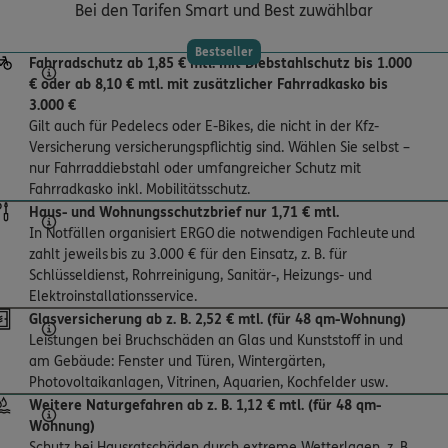
Bei den Tarifen Smart und Best zuwählbar
Bestseller
Fahrradschutz ab 1,85 € mtl. mit Diebstahlschutz bis 1.000
€ oder ab 8,10 € mtl. mit zusätzlicher Fahrradkasko bis
3.000 €
Gilt auch für Pedelecs oder E-Bikes, die nicht in der Kfz-
Versicherung versicherungspflichtig sind. Wählen Sie selbst –
nur Fahrraddiebstahl oder umfangreicher Schutz mit
Fahrradkasko inkl. Mobilitätsschutz.
Haus- und Wohnungsschutzbrief nur 1,71 € mtl.
In Notfällen organisiert ERGO die notwendigen Fachleute und
zahlt jeweils bis zu 3.000 € für den Einsatz, z. B. für
Schlüsseldienst, Rohrreinigung, Sanitär-, Heizungs- und
Elektroinstallationsservice.
Glasversicherung ab z. B. 2,52 € mtl. (für 48 qm-Wohnung)
Leistungen bei Bruchschäden an Glas und Kunststoff in und
am Gebäude: Fenster und Türen, Wintergärten,
Photovoltaikanlagen, Vitrinen, Aquarien, Kochfelder usw.
Weitere Naturgefahren ab z. B. 1,12 € mtl. (für 48 qm-
Wohnung)
Schutz bei Hausratschäden durch extreme Wetterlagen, z. B.