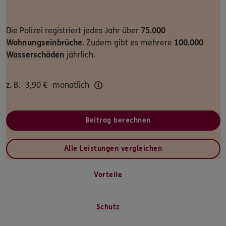
Dann lassen Sie sich helfen.
Die Polizei registriert jedes Jahr über
75.000
Wohnungseinbrüche
. Zudem gibt es mehrere
100.000
Service
Wasserschäden
jährlich.
z. B.
3,90
€
monatlich
Meine Versicherungen
Sehen Sie auf einen Blick Ihre Versicherungen bei ERGO,
Beitrag berechnen
dem ERGO Rechtsschutz und der DKV.
Alle Leistungen vergleichen
Zum Kundenportal
Vorteile
Schaden- oder Leistungsfall melden
Schutz
Bequem online oder telefonisch.