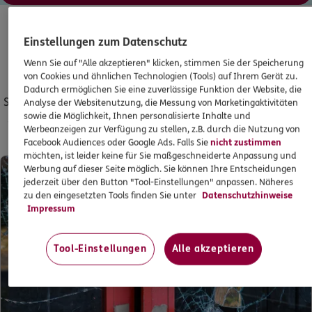
Für wen ist eine Hausratversicherung
Einstellungen zum Datenschutz
wichtig?
Wenn Sie auf "Alle akzeptieren" klicken, stimmen Sie der Speicherung
von Cookies und ähnlichen Technologien (Tools) auf Ihrem Gerät zu.
Dadurch ermöglichen Sie eine zuverlässige Funktion der Website, die
Sie wissen am besten, was für Sie wichtig ist. Deshalb können
Analyse der Websitenutzung, die Messung von Marketingaktivitäten
sowie die Möglichkeit, Ihnen personalisierte Inhalte und
Sie bei ERGO genau den Schutz wählen, der zu Ihrem Leben
Werbeanzeigen zur Verfügung zu stellen, z.B. durch die Nutzung von
passt.
Facebook Audiences oder Google Ads. Falls Sie
nicht zustimmen
möchten, ist leider keine für Sie maßgeschneiderte Anpassung und
Werbung auf dieser Seite möglich. Sie können Ihre Entscheidungen
jederzeit über den Button "Tool-Einstellungen" anpassen. Näheres
zu den eingesetzten Tools finden Sie unter
Datenschutzhinweise
Impressum
Tool-Einstellungen
Alle akzeptieren