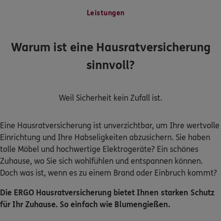
Leistungen
Kontakt
Warum ist eine Hausratversicherung
sinnvoll?
Meine Versicherungen
Sehen Sie auf einen Blick Ihre Versicherungen bei ERGO,
Weil Sicherheit kein Zufall ist.
dem ERGO Rechtsschutz und der DKV.
Eine Hausratversicherung ist unverzichtbar, um Ihre wertvolle
Zum Kundenportal
Einrichtung und Ihre Habseligkeiten abzusichern. Sie haben
tolle Möbel und hochwertige Elektrogeräte? Ein schönes
Zuhause, wo Sie sich wohlfühlen und entspannen können.
Doch was ist, wenn es zu einem Brand oder Einbruch kommt?
Schaden- oder Leistungsfall melden
Die ERGO Hausratversicherung bietet Ihnen starken Schutz
Bequem online oder telefonisch.
für Ihr Zuhause. So einfach wie Blumengießen.