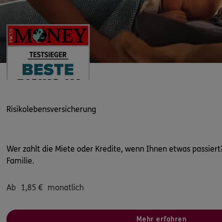
0800 / 3746 095
Mo–Sa 7–20 Uhr (gebührenfrei
ERGO Berater finden
Kundenportal Log-in
Risikolebensversicherung
Wer zahlt die Miete oder Kredite, wenn Ihnen etwas passiert
Familie.
Ab
1,85
€
monatlich
Mehr erfahren