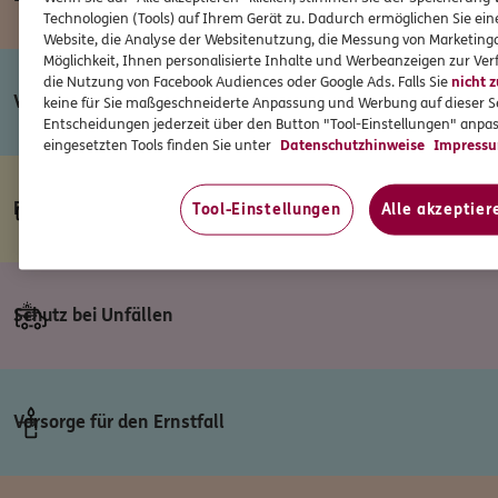
Technologien (Tools) auf Ihrem Gerät zu. Dadurch ermöglichen Sie ein
Website, die Analyse der Websitenutzung, die Messung von Marketinga
Möglichkeit, Ihnen personalisierte Inhalte und Werbeanzeigen zur Verf
die Nutzung von Facebook Audiences oder Google Ads. Falls Sie
nicht 
Vorsorge für den Pflegefall
keine für Sie maßgeschneiderte Anpassung und Werbung auf dieser Se
Entscheidungen jederzeit über den Button "Tool-Einstellungen" anpa
eingesetzten Tools finden Sie unter
Datenschutzhinweise
Impress
Finanzielle Vorsorge
Tool-Einstellungen
Alle akzeptier
Schutz bei Unfällen
Vorsorge für den Ernstfall