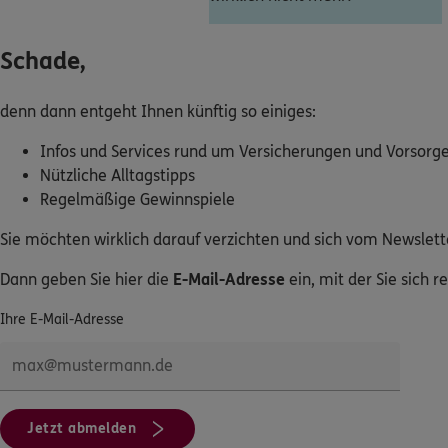
Dann lassen Sie sich helfen.
Schade,
Service
denn dann entgeht Ihnen künftig so einiges:
Infos und Services rund um Versicherungen und Vorsorg
Nützliche Alltagstipps
Meine Versicherungen
Regelmäßige Gewinnspiele
Sehen Sie auf einen Blick Ihre Versicherungen bei ERGO, dem 
Sie möchten wirklich darauf verzichten und sich vom Newslet
DKV.
Dann geben Sie hier die
E-Mail-Adresse
ein, mit der Sie sich r
Zum Kundenportal
Ihre E-Mail-Adresse
Schaden- oder Leistungsfall melden
Jetzt abmelden
Bequem online oder telefonisch.