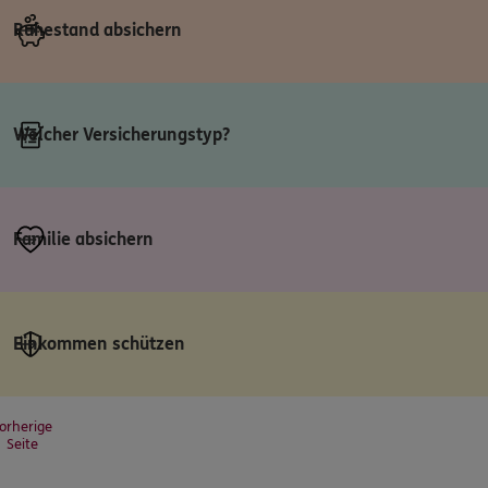
Ruhestand absichern
Welcher Versicherungstyp?
Familie absichern
Einkommen schützen
orherige
Seite