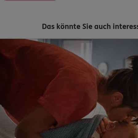
Kontakt
Das könnte Sie auch interes
Meine Versicherungen
Sehen Sie auf einen Blick Ihre Versicherungen bei ERGO, dem 
DKV.
Zum Kundenportal
Schaden- oder Leistungsfall melden
Bequem online oder telefonisch.