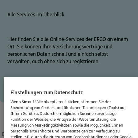
Alle Services im Überblick
Hier finden Sie alle Online-Services der ERGO an einem
Ort. Sie können Ihre Versicherungsverträge und
persönlichen Daten schnell und einfach selbst
verwalten, auch ohne sich zu registrieren.
Zur Service-Übersicht
Einstellungen zum Datenschutz
Wenn Sie auf "Alle akzeptieren" klicken, stimmen Sie der
Speicherung von Cookies und ähnlichen Technologien (Tools) auf
Nicht sicher, was Sie benötigen?
Ihrem Gerät zu. Dadurch ermöglichen Sie eine zuverlässige
Funktion der Website, die Analyse der Websitenutzung, die
Messung von Marketingaktivitäten sowie die Möglichkeit, Ihnen
personalisierte Inhalte und Werbeanzeigen zur Verfügung zu
Dann lassen Sie sich helfen. Die Experten von ERGO sind gern
stellen, z.B. durch die Nutzung von Facebook Audiences oder Google