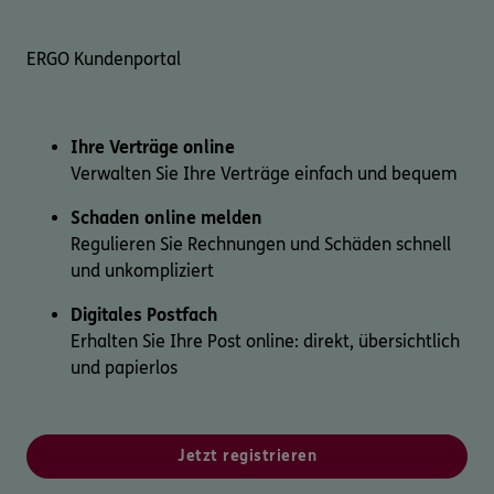
Kontakt
ERGO Kundenportal
Ihre Verträge online
Meine Versicherungen
Verwalten Sie Ihre Verträge einfach und bequem
Schaden online melden
Sehen Sie auf einen Blick Ihre Versicherungen bei ERGO,
dem ERGO Rechtsschutz und der DKV.
Regulieren Sie Rechnungen und Schäden schnell
und unkompliziert
Zum Kundenportal
Digitales Postfach
Erhalten Sie Ihre Post online: direkt, übersichtlich
und papierlos
Schaden- oder Leistungsfall melden
Bequem online oder telefonisch.
Jetzt registrieren