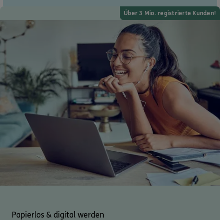
Über 3 Mio. registrierte Kunden!
Dann lassen Sie sich helfen.
Service
Meine Versicherungen
Sehen Sie auf einen Blick Ihre Versicherungen bei ERGO,
dem ERGO Rechtsschutz und der DKV.
Zum Kundenportal
Schaden- oder Leistungsfall melden
Papierlos & digital werden
Bequem online oder telefonisch.