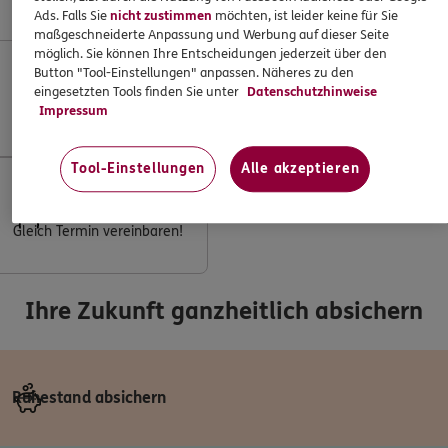
für Sie da.
Ads. Falls Sie
nicht zustimmen
möchten, ist leider keine für Sie
maßgeschneiderte Anpassung und Werbung auf dieser Seite
möglich. Sie können Ihre Entscheidungen jederzeit über den
Button "Tool-Einstellungen" anpassen. Näheres zu den
Mo–Sa 7–20 Uhr (gebührenfrei)
eingesetzten Tools finden Sie unter
Datenschutzhinweise
Impressum
Rufen Sie an!
Tool-Einstellungen
Alle akzeptieren
Ihr ERGO Berater
Gleich Termin vereinbaren!
Ihre Zukunft ganzheitlich absichern
Ruhestand absichern