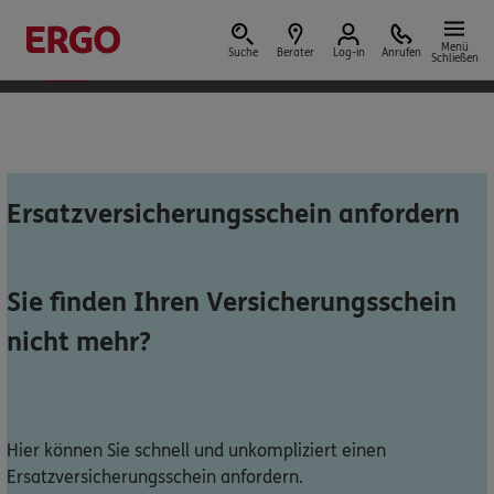
ERGO App
Installieren
bestens bewertet mit
Menü
Suche
Berater
Log-in
Anrufen
Schließen
4,7 von 5 Sternen
Versicherungen & Finanzen
Ersatzversicherungsschein anfordern
Reform der privaten Altersvorsorge
Sie finden Ihren Versicherungsschein
Jetzt Förderung selbst berechnen.
nicht mehr?
Jetzt informieren
Hier können Sie schnell und unkompliziert einen
Ersatzversicherungsschein anfordern.
Nicht sicher, was Sie benötigen?